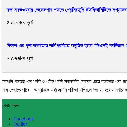
দক্ষ সফটওয়্যার ডেভেলপার গড়তে প্রেসিডেন্সি ইউনিভার্সিটিতে সপ্তাহব্য
2 weeks পূর্বে
বিকাশ-এর পৃষ্ঠপোষকতায় শাবিপ্রবিতে অনুষ্ঠিত হলো ‘সিএসই কার্নিভাল
3 weeks পূর্বে
আগামী বছরের এসএসসি ও এইচএসসি স্বাভাবিক সময়ের চেয়ে বড়জোর এক মাস পে
মাস পেছাতে পারে। অন্যদিকে এইচএসসি পরীক্ষা এপ্রিলে শুরু না হয়ে মাসখানে
শেয়ার করুন
Facebook
Twitter