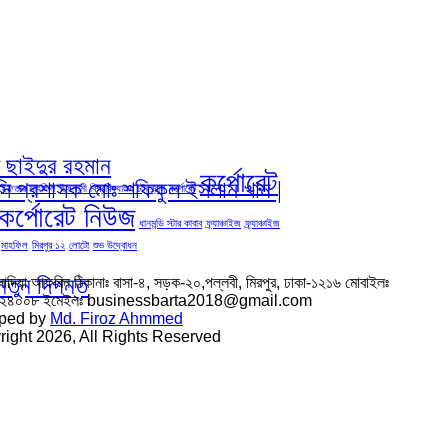
দ ছাইদুর রহমান
কর্পোরেট
িসি প্রশাসক মোঃ শফিকুল ইসলাম খান |
ইফতার মাহফিল
ইসলামী বিশ্ববিদ্যালয় চট্রগ্রাম
কর্পোরেট
কর্পোরেট নিউজ
ধানমন্ডি স্টার কাবাব
ফ্র্যাঞ্চাইজ
ফ্র্যাঞ্চাইজ
মাহফিল
মিরপুর ১২
লোটো
শুভ উদ্বোধন
নতুন দিগন্ত
সাদিয়া আফরিন ঠিকানাঃ বাসা-৪, সড়ক-২০,পল্লবী, মিরপুর, ঢাকা-১২১৬ মোবাইলঃ
৬২৪০০৮ ইমেইলঃ businessbarta2018@gmail.com
ped by
Md. Firoz Ahmmed
ight 2026, All Rights Reserved