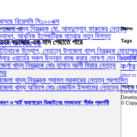
য়ে আসছে রিয়েলমি সি১০০এক্স
েলা খাদ্য নিয়ন্ত্রক মো. আবদুল্লাহ্ ফারুকের নেতৃত্ব
 পেছাতে পারে
বিজ্ঞাপন
োধন, আধুনিক ইলেকট্রিক যাত্রার নতুন দিগন্ত
চেয়ে বড়জোর এক মাস পেছাতে পারে
Tags
ষণ কর্মসূচির শুরু
ইতিবাচক উদ্যোগ, নেতৃত্বে উপজেলা খাদ্য নিয়ন্ত্রক মোহাম্ম
ে
ম্বার ওয়ার্ডের সকল উন্নয়ন কাজ করার ঘোষণা দেন ডিএনস
আইআইইউসি
কর্ণার
লা খাদ্য নিয়ন্ত্রক মোঃ হাসান আলী মিয়ার নেতৃত্ব
আসর
আউটলেট
বন্ধু
েলা খাদ্য নিয়ন্ত্রক শ্যামল সরকারের নেতৃত্ব প্রশংসিত
পজেলা খাদ্য অফিসে মোঃ রেজাউল ইসলামের নেতৃত্বে সেবার 
সম্পাদকঃ 
০১৯৭৬-
Develo
করণ ও স্মার্ট অ্যাপারেল ডিজাইনের সম্ভাবনা’ শীর্ষক প্রদর্শনী
© Copyr