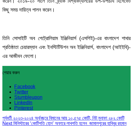
করেন। ২০১৯-২০ সালে তিনি ব্র্যাক বিশ্ববিদ্যালয়ের উপ-উপাচার্য হিসেবেও
কিছু সময় দায়িত্ব পালন করেন।
তিনি সোসাইটি অব পেট্রোলিয়াম ইঞ্জিনিয়ার্স (এসপিই)-এর বাংলাদেশ শাখার
প্রতিষ্ঠাতা চেয়ারম্যান এবং ইনস্টিটিউশন অব ইঞ্জিনিয়ার্স, বাংলাদেশ (আইইবি)-
এর আজীবন ফেলো।
শেয়ার করুন
Facebook
Twitter
Stumbleupon
LinkedIn
Pinterest
পূর্ববর্তী
২০২৩-২০২৪ অর্থবছরে বিমানের আয় ১০,৫৭৫ কোটি, নিট মুনাফা ২৮২ কোটি
Next
মিনিস্টারের ‘কোটিপতি হোন’ অফারে লাখপতি হলেন জামালপুরের হাবিবুর রহমান