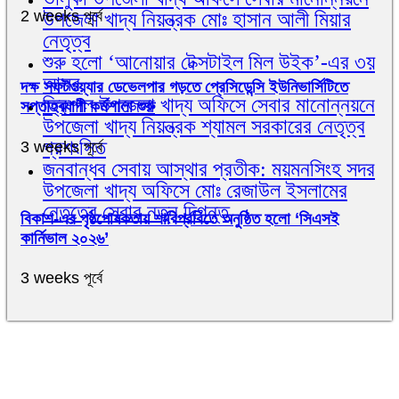
2 weeks পূর্বে
উপজেলা খাদ্য নিয়ন্ত্রক মোঃ হাসান আলী মিয়ার
নেতৃত্ব
শুরু হলো ‘আনোয়ার টেক্সটাইল মিল উইক’-এর ৩য়
আসর
দক্ষ সফটওয়্যার ডেভেলপার গড়তে প্রেসিডেন্সি ইউনিভার্সিটিতে
ত্রিশাল উপজেলা খাদ্য অফিসে সেবার মানোন্নয়নে
সপ্তাহব্যাপী কর্মশালা শুরু
উপজেলা খাদ্য নিয়ন্ত্রক শ্যামল সরকারের নেতৃত্ব
প্রশংসিত
3 weeks পূর্বে
জনবান্ধব সেবায় আস্থার প্রতীক: ময়মনসিংহ সদর
উপজেলা খাদ্য অফিসে মোঃ রেজাউল ইসলামের
নেতৃত্বে সেবার নতুন দিগন্ত
বিকাশ-এর পৃষ্ঠপোষকতায় শাবিপ্রবিতে অনুষ্ঠিত হলো ‘সিএসই
কার্নিভাল ২০২৬’
3 weeks পূর্বে