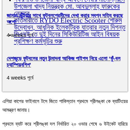
উপজেলা খাদ্য নিয়ন্ত্রক মো. আবদুল্লাহ্ ফারুকের
নেতৃত্ব
জামাল ভূঁইয়ার সাথে ফুটবলপ্রেমীদের দেখা করার স্বপ্ন সত্যি করছে
কর্তিমারীতে RYDO Electric Scooter শোরুম
অপো
উদ্বোধন, আধুনিক ইলেকট্রিক যাত্রার নতুন দিগন্ত
সিএসই তে দুই দিনের সিকিউরিটিজ আইন বিষয়ক
4 weeks পূর্বে
প্রশিক্ষণ কর্মসূচির শুরু
দেশজুড়ে ফুটবলের নতুন উন্মাদনা আকিজ পাইপস নিয়ে এলো ‘ফুঁ-বল
চ্যাম্পিয়নশিপ’
4 weeks পূর্বে
এশিয়া কাপের ফাইনালে টসে জিতে পাকিস্তান প্রথমে শ্রীলঙ্কা কে ব্যাটিংয়ের
আমন্ত্রণ জানায়।
প্রথমে ব্যাট করে শ্রীলঙ্কা দল নির্ধারিত ২০ ওভার শেষে ৬ উইকেট হারিয়ে