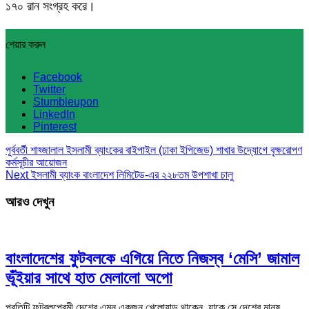
১৭০ রান সংগ্রহ করে।
শেয়ার করুন
Facebook
Twitter
Stumbleupon
LinkedIn
Pinterest
পূর্ববর্তী
শাহ্জালাল ইসলামী ব্যাংকের বাইপাইল (ঢাকা ইপিজেড) শাখার উদ্যোগে বৃক্ষরোপণ
কর্মসূচীর আয়োজন
Next
ইসলামী ব্যাংক বাংলাদেশ লিমিটেড-এর ২২৮তম উপশাখা চালু
আরও দেখুন
বাংলাদেশের ফুটবলকে এগিয়ে নিতে নিজস্ব ‘মেসি’ জামাল
ভূঁইয়ার সাথে হাত মেলালো অপো
প্রতিটি ফুটবলপ্রেমী দেশের এমন একজন খেলোয়াড় থাকেন, যাকে সে দেশের মানুষ