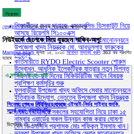
শিরোনাম
শিক্ষার্থীদের জন্য দারাজে এক্সক্লুসিভ ডিসকাউন্ট নিয়ে
হোম
/
বিনোদন
/
নিউইয়র্কে ছেলেকে নিয়ে ঘুরছেন শাকিব-অপু!
আসছে রিয়েলমি সি১০০এক্স
নিউইয়র্কে ছেলেকে নিয়ে ঘুরছেন শাকিব-অপু!
গফরগাঁও উপজেলা খাদ্য অফিসে সেবার মানোন্নয়নে
উপজেলা খাদ্য নিয়ন্ত্রক মো. আবদুল্লাহ্ ফারুকের
Maminul Islam
জুলাই ১৫, ২০২৩
বিনোদন
মন্তব্য করুন
363 বার প্রদর্শিত
নেতৃত্ব
হয়েছে
কর্তিমারীতে RYDO Electric Scooter শোরুম
উদ্বোধন, আধুনিক ইলেকট্রিক যাত্রার নতুন দিগন্ত
সিএসই তে দুই দিনের সিকিউরিটিজ আইন বিষয়ক
এ সম্পর্কিত আরো পোস্ট
প্রশিক্ষণ কর্মসূচির শুরু
ফুলবাড়ীয়া উপজেলা খাদ্য অফিসে সেবার মানোন্নয়নে
ইতিবাচক উদ্যোগ, নেতৃত্বে উপজেলা খাদ্য নিয়ন্ত্রক
মোহাম্মদ ছাইদুর রহমান
সিনেমা, গেম ও স্ট্রিমিংয়ে বাড়ছে এইআই-নির্ভর সাইবার হুমকি,
সতর্ক করল ক্যাসপারস্কি
দলমত নির্বিশেষে সকলের সহযোগিতা নিয়ে ঢাকা ১৫
নাম্বার ওয়ার্ডের সকল উন্নয়ন কাজ করার ঘোষণা
ডিসেম্বর ২১, ২০২৫
দেন ডিএনসিসি প্রশাসক মোঃ শফিকুল ইসলাম খান |
ভালুকা উপজেলা খাদ্য অফিসে সেবার মানোন্নয়নে