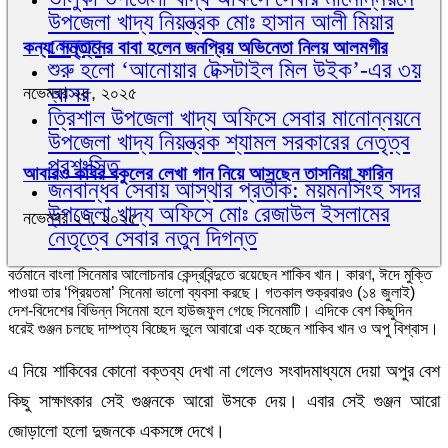
উপজেলা খাদ্য নিয়ন্ত্রক মোঃ হাসান আলী মিয়ার
নেতৃত্ব
কন্যা সন্তানের বাবা হলেন জনপ্রিয় অভিনেতা নিলয় আলমগীর
শুরু হলো ‘আনোয়ার টেক্সটাইল মিল উইক’-এর ৩য়
আসর
নভেম্বর ২৮, ২০২৫
ত্রিশাল উপজেলা খাদ্য অফিসে সেবার মানোন্নয়নে
উপজেলা খাদ্য নিয়ন্ত্রক শ্যামল সরকারের নেতৃত্ব
প্রশংসিত
আবারও কবির বকুলের লেখা গান নিয়ে আসছেন তাসনিয়া ফারিন
জনবান্ধব সেবায় আস্থার প্রতীক: ময়মনসিংহ সদর
উপজেলা খাদ্য অফিসে মোঃ রেজাউল ইসলামের
নভেম্বর ২৭, ২০২৫
নেতৃত্বে সেবার নতুন দিগন্ত
বর্তমানে বাংলা সিনেমার আলোচনার কেন্দ্রবিন্দুতে রয়েছেন শাকিব খান। কারণ, ঈদে মুক্তি
পাওয়া তার ‘প্রিয়তমা’ সিনেমা ভালো ব্যবসা করছে। গতকাল শুক্রবারও (১৪ জুলাই)
দেশ-বিদেশের বিভিন্ন সিনেমা হলে হাউজফুল গেছে সিনেমাটি। এদিকে বেশ কিছুদিন
ধরেই গুঞ্জন চলছে দাম্পত্য বিচ্ছেদ ভুলে আবারো এক হচ্ছেন শাকিব খান ও অপু বিশ্বাস।
এ নিয়ে শাকিবের কোনো বক্তব্য দেখা না গেলেও সংবাদমাধ্যমে দেয়া অপুর বেশ
কিছু সাক্ষাৎকার সেই গুঞ্জনকে আরো উসকে দেয়। এবার সেই গুঞ্জন আরো
জোড়ালো হলো দুজনকে একসঙ্গে দেখে।