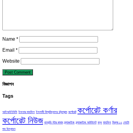
Name
*
Email
*
Website
বিজ্ঞাপন
Tags
কর্পোরেট কর্ণার
আইআইইউসি
ইফতার মাহফিল
ইসলামী বিশ্ববিদ্যালয় চট্রগ্রাম
কর্পোরেট
কর্পোরেট নিউজ
ধানমন্ডি স্টার কাবাব
ফ্র্যাঞ্চাইজ
ফ্র্যাঞ্চাইজ আউটলেট
বন্ধু
মাহফিল
মিরপুর ১২
লোটো
শুভ উদ্বোধন