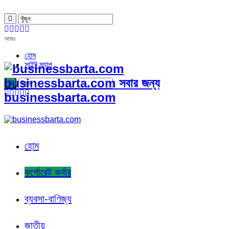
আজঃ
হোম
সাইট ম্যাপ
businessbarta.com সবার জন্য
businessbarta.com
হোম
কর্পোরেট কর্নার
ব্যবসা-বাণিজ্য
জাতীয়