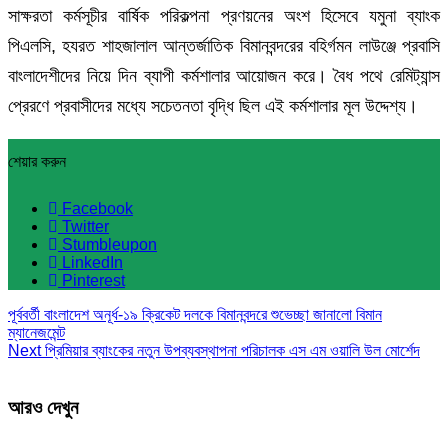
সাক্ষরতা কর্মসূচীর বার্ষিক পরিকল্পনা প্রণয়নের অংশ হিসেবে যমুনা ব্যাংক
পিএলসি, হযরত শাহজালাল আন্তর্জাতিক বিমানবন্দরের বহির্গমন লাউঞ্জে প্রবাসি
বাংলাদেশীদের নিয়ে দিন ব্যাপী কর্মশালার আয়োজন করে। বৈধ পথে রেমিট্যান্স
প্রেরণে প্রবাসীদের মধ্যে সচেতনতা বৃদ্ধি ছিল এই কর্মশালার মূল উদ্দেশ্য।
শেয়ার করুন
Facebook
Twitter
Stumbleupon
LinkedIn
Pinterest
পূর্ববর্তী
বাংলাদেশ অনূর্ধ-১৯ ক্রিকেট দলকে বিমানবন্দরে শুভেচ্ছা জানালো বিমান
ম্যানেজমেন্ট
Next
প্রিমিয়ার ব্যাংকের নতুন উপব্যবস্থাপনা পরিচালক এস এম ওয়ালি উল মোর্শেদ
আরও দেখুন