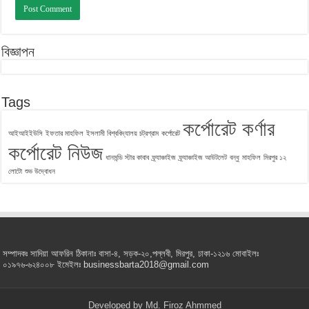
বিজ্ঞাপন
Tags
কর্পোরেট কর্ণার
আইআইইউসি
ইফতার মাহফিল
ইসলামী বিশ্ববিদ্যালয় চট্রগ্রাম
কর্পোরেট
কর্পোরেট নিউজ
ধানমন্ডি স্টার কাবাব
ফ্র্যাঞ্চাইজ
ফ্র্যাঞ্চাইজ আউটলেট
বন্ধু
মাহফিল
মিরপুর ১২
লোটো
শুভ উদ্বোধন
সম্পাদকঃ সাদিয়া আফরিন ঠিকানাঃ বাসা-৪, সড়ক-২০,পল্লবী, মিরপুর, ঢাকা-১২১৬ মোবাইলঃ
০১৯৭৬-৬২৪০০৮ ইমেইলঃ businessbarta2018@gmail.com
Developed by
Md. Firoz Ahmmed