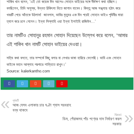
শাকিব খান বলেন, ‘এই তো কয়েক দিন আগেও সোহান ভাইয়ের সঙ্গে দীর্ঘক্ষণ কথা হচ্ছিল।
বলছিলেন, তিনি অসুস্থ, উন্নত চিকিৎসা নিতে জাপান যাবেন। কিন্তু আজ সন্ধ্যায় হঠাৎ করে
খবরটি পেয়ে আঁতকে উঠলাম! জানলাম, ভাবির মৃত্যুর এক দিন পরেই সোহান ভাইও পৃথিবীর মায়া
ত্যাগ করে চলে গেলেন। ইন্না লিল্লাহি ওয়া ইন্না ইলাইহি রাজিউন…’
তার নামটিও সোহানুর রহমান সোহান দিয়েছেন উল্লেখ করে বলেন, ‘আমার
এই শাকিব খান নামটি সোহান ভাইয়ের দেওয়া।
সত্যি কথা বলতে, তার সম্পর্কে কিছু বলার বা লেখার ভাষা হারিয়ে ফেলেছি। ভাবি এবং সোহান
ভাইকে মহান আল্লাহ পরপারে শান্তিতে রাখুন।’
Source: kalerkantho.com
পূর্ববর্তী
আজ যেসব এলাকায় চার ঘণ্টা গ্যাস সরবরাহ
বন্ধ থাকবে
Next
ডিম, পেঁয়াজসহ পাঁচ পণ্যের দাম নির্ধারণ করল
সরকার