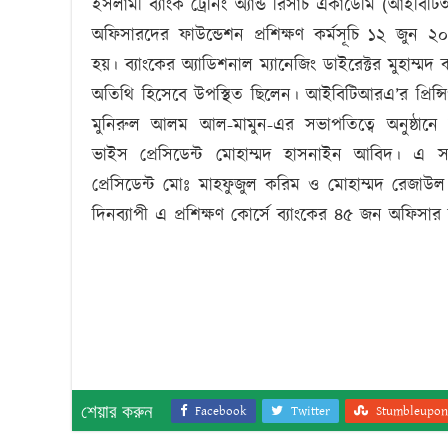
ইসলামী ব্যাংক ট্রেনিং অ্যান্ড রিসার্চ একাডেমি (আইবি
অফিসারদের ফাউন্ডেশন প্রশিক্ষণ কর্মসূচি ১২ জুন 
হয়। ব্যাংকের অ্যাডিশনাল ম্যানেজিং ডাইরেক্টর মুহাম্মদ 
অতিথি হিসেবে উপস্থিত ছিলেন। আইবিটিআরএ’র প্রিন্সি
মুনিরুল আলম আল-মামুন-এর সভাপতিত্বে অনুষ্ঠানে স
ভাইস প্রেসিডেন্ট মোহাম্মদ হাসনাইন আবিদ। এ সম
প্রেসিডেন্ট মোঃ মাহফুজুল করিম ও মোহাম্মদ রেজাউ
দিনব্যাপী এ প্রশিক্ষণ কোর্সে ব্যাংকের ৪৫ জন অফিসা
শেয়ার করুন
Facebook
Twitter
Stumbleupon