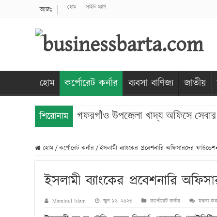
হোম
সাইট ম্যাপ
আজঃ
হোম
কর্পোরেট কর্নার
ব্যবসা-বাণিজ্য
জাতীয়
গফরগাঁও উপজেলা খাদ্য অফিসে সেবার মা
শিরোনাম
হোম
/
কর্পোরেট কর্নার
/
ইসলামী ব্যাংকের প্রবেশনারি অফিসারদের ফাউন্ডেশন প
ইসলামী ব্যাংকের প্রবেশনারি অফিসারদ
Maminul Islam
জুন ১২, ২০২৩
কর্পোরেট কর্নার
মন্তব্য ক