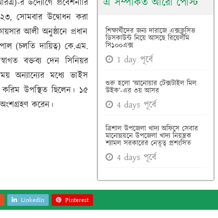
এ সম্পর্কিত আরো পোস্ট
টিআরএ)-র উদ্যোগে প্রবেশনারি
২০২৩, সোমবার উদ্বোধন করা
কায়সার আলী অনুষ্ঠানে প্রধান
শিক্ষার্থীদের জন্য দারাজে এক্সক্লুসিভ
ডিসকাউন্ট নিয়ে আসছে রিয়েলমি
পাল (চলতি দায়িত্ব) কে.এম.
সি১০০এক্স
1 day পূর্বে
্বাগত বক্তব্য দেন সিনিয়র
য় অন্যান্যের মধ্যে ভাইস
শুরু হলো ‘আনোয়ার টেক্সটাইল মিল
ল করিম উপস্থিত ছিলেন। ১৫
উইক’-এর ৩য় আসর
র অংশগ্রহণ করেন।
4 days পূর্বে
ত্রিশাল উপজেলা খাদ্য অফিসে সেবার
মানোন্নয়নে উপজেলা খাদ্য নিয়ন্ত্রক
শ্যামল সরকারের নেতৃত্ব প্রশংসিত
4 days পূর্বে
LinkedIn
Pinterest