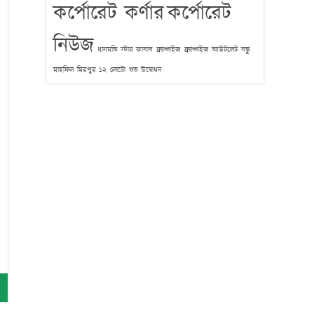
কর্পোরেট কর্ণার
কর্পোরেট
নিউজ
ধানমন্ডি স্টার কাবাব
ফ্র্যাঞ্চাইজ
ফ্র্যাঞ্চাইজ আউটলেট
বন্ধু
মাহফিল
মিরপুর ১২
লোটো
শুভ উদ্বোধন