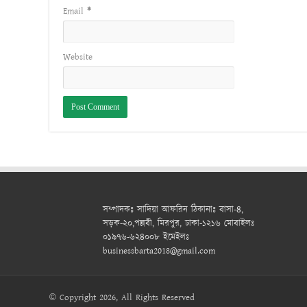
Email
*
Website
সম্পাদকঃ সাদিয়া আফরিন ঠিকানাঃ বাসা-৪,
সড়ক-২০,পল্লবী, মিরপুর, ঢাকা-১২১৬ মোবাইলঃ
০১৯৭৬-৬২৪০০৮ ইমেইলঃ
businessbarta2018@gmail.com
© Copyright 2026, All Rights Reserved