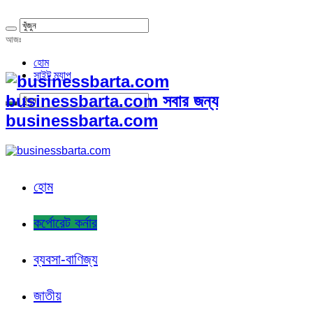
আজঃ
হোম
সাইট ম্যাপ
businessbarta.com সবার জন্য
businessbarta.com
হোম
কর্পোরেট কর্নার
ব্যবসা-বাণিজ্য
জাতীয়