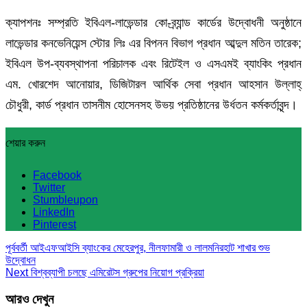
ক্যাপশনঃ সম্প্রতি ইবিএল-লাভেন্ডার কো-ব্র্যান্ড কার্ডের উদ্বোধনী অনুষ্ঠানে
লাভেন্ডার কনভেনিয়েন্স স্টোর লিঃ এর বিপনন বিভাগ প্রধান আব্দুল মতিন তারেক;
ইবিএল উপ-ব্যবস্থাপনা পরিচালক এবং রিটেইল ও এসএমই ব্যাংকিং প্রধান
এম. খোরশেদ আনোয়ার, ডিজিটারল আর্থিক সেবা প্রধান আহসান উল্লাহ্
চৌধুরী, কার্ড প্রধান তাসনীম হোসেনসহ উভয় প্রতিষ্ঠানের উর্ধতন কর্মকর্তাবৃন্দ।
শেয়ার করুন
Facebook
Twitter
Stumbleupon
LinkedIn
Pinterest
পূর্ববর্তী
আইএফআইসি ব্যাংকের মেহেরপুর, নীলফামারী ও লালমনিরহাট শাখার শুভ
উদ্বোধন
Next
বিশ্বব্যাপী চলছে এমিরেটস গ্রুপের নিয়োগ প্রক্রিয়া
আরও দেখুন