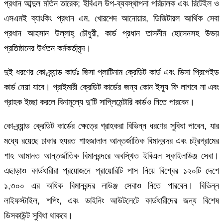
প্রধান আব্দুল মতিন তারেক; ইবিএল উপ-ব্যবস্থাপনা পরিচালক এবং রিটেইল ও
এসএমই ব্যাংকিং প্রধান এম. খোরশেদ আনোয়ার, ডিজিটারল আর্থিক সেবা
প্রধান আহসান উল্লাহ্ চৌধুরী, কার্ড প্রধান তাসনীম হোসেনসহ উভয়
প্রতিষ্ঠানের উর্ধতন কর্মকর্তাবৃন্দ।
দুই ধরণের কো-ব্র্যান্ড কার্ডঃ ভিসা প্লাটিনাম ক্রেডিট কার্ড এবং ভিসা প্রিপেইড
কার্ড নেয়া যাবে। প্রাইমারী ক্রেডিট কার্ডের জন্য কোন ইস্যু ফি লাগবে না এবং
গ্রাহক ইচ্ছা করলে বিনামূল্যে দু’টি সাপ্লিমেন্টারি কার্ডও নিতে পারবেন।
কো-ব্র্যান্ড ক্রেডিট কার্ডের ক্ষেত্রে গ্রাহকরা বিভিন্ন ধরণের সুবিধা পাবেন, যার
মধ্যে রয়েছে ঢাকার হযরত শাহজালাল আন্তর্জাতিক বিমানবন্দর এবং চট্রগ্রামের
শাহ আমানত আন্তর্জাতিক বিমানবন্দরে অবস্থিত ইবিএল স্কাইলাউঞ্জ সেবা।
এছাড়াও কার্ডধারীরা প্রয়োজনে প্রায়োরিটি পাস নিয়ে বিশ্বের ১২০টি দেশে
১,৩০০ এর অধিক বিমানবন্দর লাউঞ্জ সেবাও নিতে পারবেন। বিভিন্ন
লাইফস্টাইল, শপিং, এবং ডাইনিং আউটলেটে কার্ডধারীদের জন্য বিশেষ
ডিসকাউন্ট সুবিধা থাকবে।