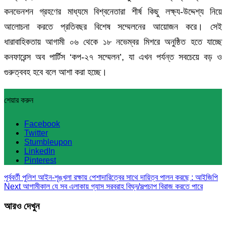
কনভেনশন গ্রহণের মাধ্যমে বিশ্বনেতারা শীর্ষ কিছু লক্ষ্য-উদ্দেশ্য নিয়ে
আলোচনা করতে প্রতিবছর বিশেষ সম্মেলনের আয়োজন করে। সেই
ধারাবাহিকতায় আগামী ০৬ থেকে ১৮ নভেম্বর মিশরে অনুষ্ঠিত হতে যাচ্ছে
কনফারেন্স অব পার্টিস ‘কপ-২৭ সম্মেলন’, যা এখন পর্যন্ত সবচেয়ে বড় ও
গুরুত্ববহ হবে বলে আশা করা হচ্ছে।
শেয়ার করুন
Facebook
Twitter
Stumbleupon
LinkedIn
Pinterest
পূর্ববর্তী
পুলিশ আইন-শৃঙ্খলা রক্ষায় পেশাদারিত্বের সাথে দায়িত্ব পালন করছে : আইজিপি
Next
আগামীকাল যে সব এলাকায় গ্যাস সরবরাহ বিঘ্ন/সল্পচাপ বিরাজ করতে পারে
আরও দেখুন