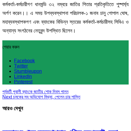
কর্মকর্তা-কর্মচারীগণ ধানমন্ডি ৩২ নম্বরে জাতির পিতার প্রতিকৃতিতে পুষ্পার্ঘ্য
অর্পণ করেন।। এ সময় উপব্যবস্থাপনা পরিচালক-১ জনাব চানু গোপাল ঘোষ,
মহাব্যবস্থাপকগণ এবং ব্যাংকের বিভিন্ন স্তরের কর্মকর্তা-কর্মচারীসহ সিবিএ ও
অন্যান্য সংগঠনের নেতৃবৃন্দ উপস্থিত ছিলেন।
শেয়ার করুন
Facebook
Twitter
Stumbleupon
LinkedIn
Pinterest
পূর্ববর্তী
পূবালী ব্যাংকে জাতীয় শোক দিবস পালন
Next
চমকের সব অভিযোগ মিথ্যা, পেলেন চার শাস্তি
আরও দেখুন