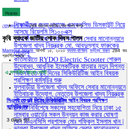
শিরোনাম
শিক্ষার্থীদের জন্য দারাজে এক্সক্লুসিভ ডিসকাউন্ট নিয়ে
হোম
/
ব্যবসা-বাণিজ্য
/
কৃষি ব্যাংকে জাতীয় শোক দিবস পালন
আসছে রিয়েলমি সি১০০এক্স
কৃষি ব্যাংকে জাতীয় শোক দিবস পালন
গফরগাঁও উপজেলা খাদ্য অফিসে সেবার মানোন্নয়নে
উপজেলা খাদ্য নিয়ন্ত্রক মো. আবদুল্লাহ্ ফারুকের
Maminul Islam
আগস্ট ১৫, ২০২৩
ব্যবসা-বাণিজ্য
মন্তব্য করুন
284 বার
নেতৃত্ব
প্রদর্শিত হয়েছে
কর্তিমারীতে RYDO Electric Scooter শোরুম
উদ্বোধন, আধুনিক ইলেকট্রিক যাত্রার নতুন দিগন্ত
সিএসই তে দুই দিনের সিকিউরিটিজ আইন বিষয়ক
এ সম্পর্কিত আরো পোস্ট
প্রশিক্ষণ কর্মসূচির শুরু
ফুলবাড়ীয়া উপজেলা খাদ্য অফিসে সেবার মানোন্নয়নে
ইতিবাচক উদ্যোগ, নেতৃত্বে উপজেলা খাদ্য নিয়ন্ত্রক
মোহাম্মদ ছাইদুর রহমান
সিএসই তে দুই দিনের সিকিউরিটিজ আইন বিষয়ক প্রশিক্ষণ
কর্মসূচির শুরু
দলমত নির্বিশেষে সকলের সহযোগিতা নিয়ে ঢাকা ১৫
নাম্বার ওয়ার্ডের সকল উন্নয়ন কাজ করার ঘোষণা
3 days পূর্বে
দেন ডিএনসিসি প্রশাসক মোঃ শফিকুল ইসলাম খান |
ভালুকা উপজেলা খাদ্য অফিসে সেবার মানোন্নয়নে