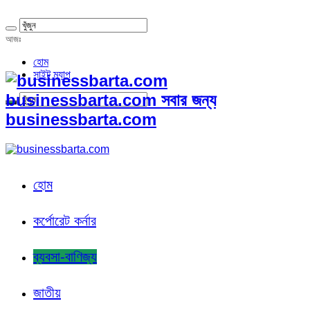
আজঃ
হোম
সাইট ম্যাপ
businessbarta.com সবার জন্য
businessbarta.com
হোম
কর্পোরেট কর্নার
ব্যবসা-বাণিজ্য
জাতীয়