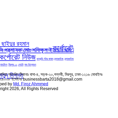
দ ছাইদুর রহমান
কর্পোরেট
িসি প্রশাসক মোঃ শফিকুল ইসলাম খান |
ইফতার মাহফিল
ইসলামী বিশ্ববিদ্যালয় চট্রগ্রাম
কর্পোরেট
কর্পোরেট নিউজ
ধানমন্ডি স্টার কাবাব
ফ্র্যাঞ্চাইজ
ফ্র্যাঞ্চাইজ
মাহফিল
মিরপুর ১২
লোটো
শুভ উদ্বোধন
নতুন দিগন্ত
সাদিয়া আফরিন ঠিকানাঃ বাসা-৪, সড়ক-২০,পল্লবী, মিরপুর, ঢাকা-১২১৬ মোবাইলঃ
৬২৪০০৮ ইমেইলঃ businessbarta2018@gmail.com
ped by
Md. Firoz Ahmmed
ight 2026, All Rights Reserved