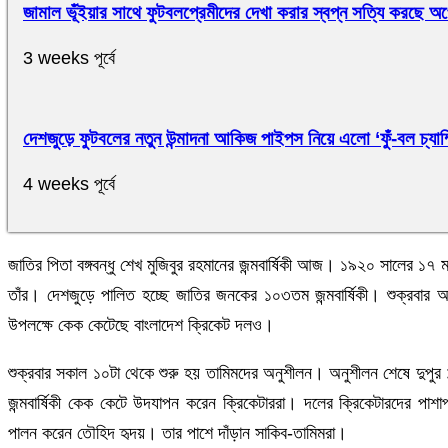
জামাল ভূঁইয়ার সাথে ফুটবলপ্রেমীদের দেখা করার স্বপ্ন সত্যি করছে অ
3 weeks পূর্বে
দেশজুড়ে ফুটবলের নতুন উন্মাদনা আকিজ পাইপস নিয়ে এলো ‘ফুঁ-বল চ্যাম্
4 weeks পূর্বে
জাতির পিতা বঙ্গবন্ধু শেখ মুজিবুর রহমানের জন্মবার্ষিকী আজ। ১৯২০ সালের ১৭ মার
তাঁর। দেশজুড়ে পালিত হচ্ছে জাতির জনকের ১০৩তম জন্মবার্ষিকী। শুক্রবার অনুশ
উপলক্ষে কেক কেটেছে বাংলাদেশ ক্রিকেট দলও।
শুক্রবার সকাল ১০টা থেকে শুরু হয় তামিমদের অনুশীলন। অনুশীলন শেষে দুপুর ১টার
জন্মবার্ষিকী কেক কেটে উদযাপন করেন ক্রিকেটাররা। দলের ক্রিকেটারদের পাশ
পালন করেন তৌহিদ হৃদয়। তার পাশে দাঁড়ান সাকিব-তামিমরা।