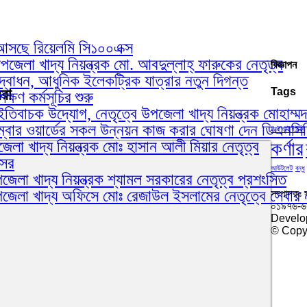
য়ে আসছে রিয়েলমি সি১০০এক্স
েলা খাদ্য নিয়ন্ত্রক মো. আবদুল্লাহ্ ফারুকের নেতৃত্ব
বিজ্ঞাপন
োধন, আধুনিক ইলেকট্রিক যাত্রার নতুন দিগন্ত
বরা
Tags
ষণ কর্মসূচির শুরু
ইতিবাচক উদ্যোগ, নেতৃত্বে উপজেলা খাদ্য নিয়ন্ত্রক মোহাম্ম
ম্বার ওয়ার্ডের সকল উন্নয়ন কাজ করার ঘোষণা দেন ডিএনস
আইআইইউসি
কর্ণার
লা খাদ্য নিয়ন্ত্রক মোঃ হাসান আলী মিয়ার নেতৃত্ব
আসর
আউটলেট
বন্ধু
েলা খাদ্য নিয়ন্ত্রক শ্যামল সরকারের নেতৃত্ব প্রশংসিত
পজেলা খাদ্য অফিসে মোঃ রেজাউল ইসলামের নেতৃত্বে সেবার 
সম্পাদকঃ 
০১৯৭৬-
Develo
© Copyr