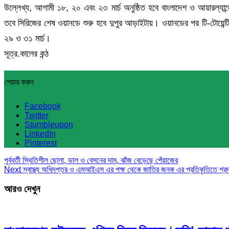
উল্লেখ্য, আগামী ১৮, ২০ এবং ২৩ মার্চ অনুষ্ঠিত হবে বাংলাদেশ ও আয়ারল্যান
তবে সিরিজের শেষ ওয়ানডে শুরু হবে দুপুর আড়াইটায়। ওয়ানডের পর টি-টোয়েন্টি স
২৯ ও ৩১ মার্চ।
সূত্র.কালের কন্ঠ
শেয়ার করুন
Facebook
Twitter
Stumbleupon
LinkedIn
Pinterest
পূর্ববর্তী
স্থিতিশীল ছোলা, ডাল ও বেসনের দাম, ঝাঁজ বেড়েছে পেঁয়াজের
Next
স্বাস্থ্য অধিদপ্তর ও এমআইএস এর পক্ষ থেকে জাতির জনক এর প্রতিকৃতিতে শ্রদ্ধ
আরও দেখুন