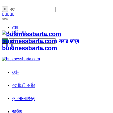
আজঃ
হোম
সাইট ম্যাপ
businessbarta.com সবার জন্য
businessbarta.com
হোম
কর্পোরেট কর্নার
ব্যবসা-বাণিজ্য
জাতীয়