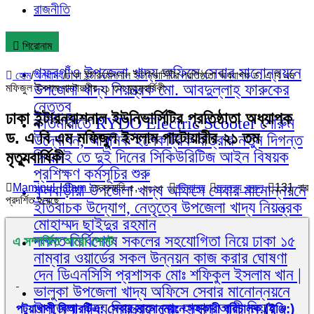
রাজনীতি
শিরোনাম
গফরগাঁও উপজেলা খাদ্য অফিসে সেবার মানোন্নয়নে
হোম
/
অন্যান্য
/
ঢাকা ইন্টারন্যাশনাল ইউনিভার্সিটির প্রতিষ্ঠাতা অধ্যাপক ড. এ বি এম
উপজেলা খাদ্য নিয়ন্ত্রক মো. আবদুল্লাহ্ ফারুকের
মফিজুল ইসলাম পাটোয়ারীর ২১ তম মৃত্যুবার্ষিকী
নেতৃত্ব
ঢাকা ইন্টারন্যাশনাল ইউনিভার্সিটির প্রতিষ্ঠাতা অধ্যাপক
কর্তিমারীতে RYDO Electric Scooter শোরুম
ড. এ বি এম মফিজুল ইসলাম পাটোয়ারীর ২১ তম
উদ্বোধন, আধুনিক ইলেকট্রিক যাত্রার নতুন দিগন্ত
মৃত্যুবার্ষিকী
সিএসই তে দুই দিনের সিকিউরিটিজ আইন বিষয়ক
প্রশিক্ষণ কর্মসূচির শুরু
Maminul Islam
ফেব্রুয়ারি ৫, ২০২৫
অন্যান্য
মন্তব্য করুন
131 বার
ফুলবাড়ীয়া উপজেলা খাদ্য অফিসে সেবার মানোন্নয়নে
প্রদর্শিত হয়েছে
ইতিবাচক উদ্যোগ, নেতৃত্বে উপজেলা খাদ্য নিয়ন্ত্রক
মোহাম্মদ ছাইদুর রহমান
দলমত নির্বিশেষে সকলের সহযোগিতা নিয়ে ঢাকা ১৫
এ সম্পর্কিত আরো পোস্ট
নাম্বার ওয়ার্ডের সকল উন্নয়ন কাজ করার ঘোষণা
দেন ডিএনসিসি প্রশাসক মোঃ শফিকুল ইসলাম খান |
ভালুকা উপজেলা খাদ্য অফিসে সেবার মানোন্নয়নে
উপজেলা খাদ্য নিয়ন্ত্রক মোঃ হাসান আলী মিয়ার
পটুয়াখালী বিআরটিএ: সেবার মানোন্নয়নে সহকারী পরিচালক (ইঞ্জি:)