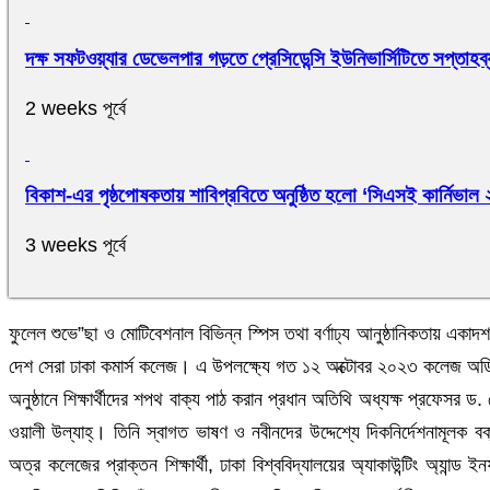
দক্ষ সফটওয়্যার ডেভেলপার গড়তে প্রেসিডেন্সি ইউনিভার্সিটিতে সপ্তাহব্য
2 weeks পূর্বে
বিকাশ-এর পৃষ্ঠপোষকতায় শাবিপ্রবিতে অনুষ্ঠিত হলো ‘সিএসই কার্নিভাল
3 weeks পূর্বে
ফুলেল শুভে”ছা ও মোটিবেশনাল বিভিন্ন স্পিস তথা বর্ণাঢ্য আনুষ্ঠানিকতায় একাদশ 
দেশ সেরা ঢাকা কমার্স কলেজ। এ উপলক্ষ্যে গত ১২ অক্টোবর ২০২৩ কলেজ অডিটো
অনুষ্ঠানে শিক্ষার্থীদের শপথ বাক্য পাঠ করান প্রধান অতিথি অধ্যক্ষ প্রফেসর ড
ওয়ালী উল্যাহ্। তিনি স্বাগত ভাষণ ও নবীনদের উদ্দেশ্যে দিকনির্দেশনামূলক বক
অত্র কলেজের প্রাক্তন শিক্ষার্থী, ঢাকা বিশ্ববিদ্যালয়ের অ্যাকাউন্টিং অ্