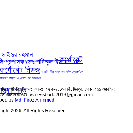
দ ছাইদুর রহমান
কর্পোরেট
িসি প্রশাসক মোঃ শফিকুল ইসলাম খান |
ইফতার মাহফিল
ইসলামী বিশ্ববিদ্যালয় চট্রগ্রাম
কর্পোরেট
কর্পোরেট নিউজ
ধানমন্ডি স্টার কাবাব
ফ্র্যাঞ্চাইজ
ফ্র্যাঞ্চাইজ
মাহফিল
মিরপুর ১২
লোটো
শুভ উদ্বোধন
নতুন দিগন্ত
সাদিয়া আফরিন ঠিকানাঃ বাসা-৪, সড়ক-২০,পল্লবী, মিরপুর, ঢাকা-১২১৬ মোবাইলঃ
৬২৪০০৮ ইমেইলঃ businessbarta2018@gmail.com
ped by
Md. Firoz Ahmmed
ight 2026, All Rights Reserved