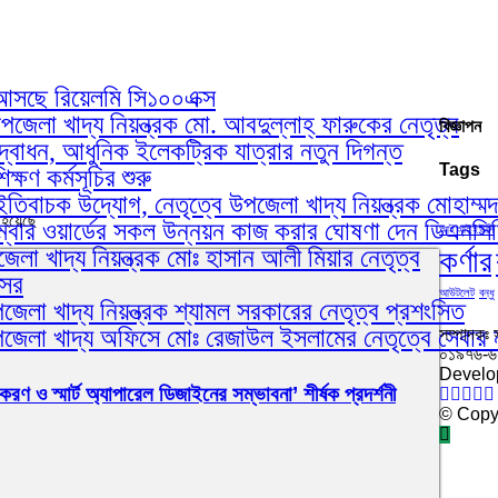
য়ে আসছে রিয়েলমি সি১০০এক্স
েলা খাদ্য নিয়ন্ত্রক মো. আবদুল্লাহ্ ফারুকের নেতৃত্ব
বিজ্ঞাপন
োধন, আধুনিক ইলেকট্রিক যাত্রার নতুন দিগন্ত
Tags
ষণ কর্মসূচির শুরু
ইতিবাচক উদ্যোগ, নেতৃত্বে উপজেলা খাদ্য নিয়ন্ত্রক মোহাম্ম
 হয়েছে
ম্বার ওয়ার্ডের সকল উন্নয়ন কাজ করার ঘোষণা দেন ডিএনস
আইআইইউসি
কর্ণার
লা খাদ্য নিয়ন্ত্রক মোঃ হাসান আলী মিয়ার নেতৃত্ব
আসর
আউটলেট
বন্ধু
েলা খাদ্য নিয়ন্ত্রক শ্যামল সরকারের নেতৃত্ব প্রশংসিত
পজেলা খাদ্য অফিসে মোঃ রেজাউল ইসলামের নেতৃত্বে সেবার 
সম্পাদকঃ 
০১৯৭৬-
Develo
করণ ও স্মার্ট অ্যাপারেল ডিজাইনের সম্ভাবনা’ শীর্ষক প্রদর্শনী
© Copyr