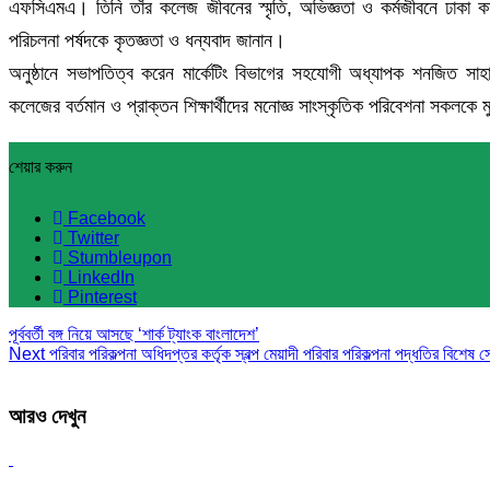
এফসিএমএ। তিনি তাঁর কলেজ জীবনের স্মৃতি, অভিজ্ঞতা ও কর্মজীবনে ঢাকা কম
পরিচলনা পর্ষদকে কৃতজ্ঞতা ও ধন্যবাদ জানান।
অনুষ্ঠানে সভাপতিত্ব করেন মার্কেটিং বিভাগের সহযোগী অধ্যাপক শনজিত সাহা। 
কলেজের বর্তমান ও প্রাক্তন শিক্ষার্থীদের মনোজ্ঞ সাংস্কৃতিক পরিবেশনা সকলকে
শেয়ার করুন
Facebook
Twitter
Stumbleupon
LinkedIn
Pinterest
পূর্ববর্তী
বঙ্গ নিয়ে আসছে ‘শার্ক ট্যাংক বাংলাদেশ’
Next
পরিবার পরিকল্পনা অধিদপ্তর কর্তৃক স্বল্প মেয়াদী পরিবার পরিকল্পনা পদ্ধতির বিশেষ স
আরও দেখুন