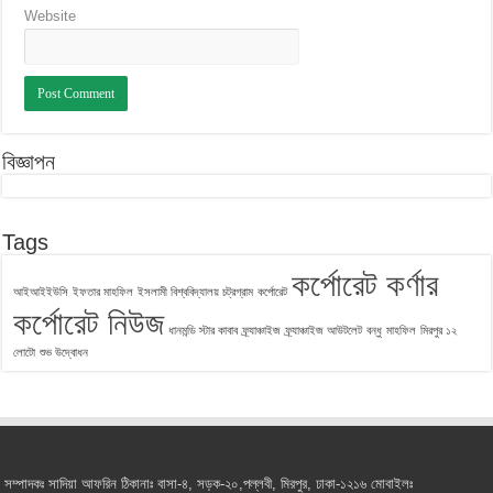
Website
বিজ্ঞাপন
Tags
কর্পোরেট কর্ণার
আইআইইউসি
ইফতার মাহফিল
ইসলামী বিশ্ববিদ্যালয় চট্রগ্রাম
কর্পোরেট
কর্পোরেট নিউজ
ধানমন্ডি স্টার কাবাব
ফ্র্যাঞ্চাইজ
ফ্র্যাঞ্চাইজ আউটলেট
বন্ধু
মাহফিল
মিরপুর ১২
লোটো
শুভ উদ্বোধন
সম্পাদকঃ সাদিয়া আফরিন ঠিকানাঃ বাসা-৪, সড়ক-২০,পল্লবী, মিরপুর, ঢাকা-১২১৬ মোবাইলঃ