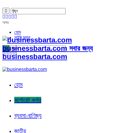
আজঃ
হোম
সাইট ম্যাপ
businessbarta.com সবার জন্য
businessbarta.com
হোম
কর্পোরেট কর্নার
ব্যবসা-বাণিজ্য
জাতীয়