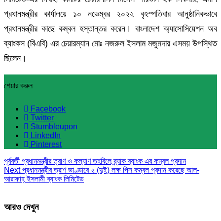
প্রধানমন্ত্রীর কার্যালয়ে ১০ নভেম্বর ২০২২ বৃহস্পতিবার আনুষ্ঠানিকভাবে
প্রধানমন্ত্রীর কাছে কম্বল হস্তান্তর করেন। বাংলাদেশ অ্যাসোসিয়েশন অব
ব্যাংকস (বিএবি) এর চেয়ারম্যান মোঃ নজরুল ইসলাম মজুমদার এসময় উপস্থিত
ছিলেন।
শেয়ার করুন
Facebook
Twitter
Stumbleupon
LinkedIn
Pinterest
পূর্ববর্তী
প্রধানমন্ত্রীর ত্রাণ ও কল্যাণ তহবিলে ব্র্যাক ব্যাংক এর কম্বল প্রদান
Next
প্রধানমন্ত্রীর ত্রাণ ভাণ্ডারে ২ (দুই) লক্ষ পিস কম্বল প্রদান করেছে আল-
আরাফাহ্ ইসলামী ব্যাংক লিমিটেড
আরও দেখুন