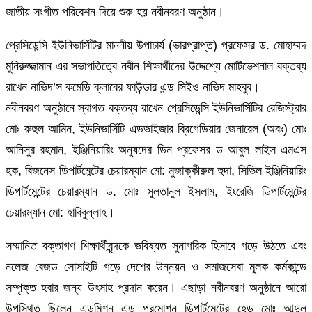
জাতীয় সংগীত পরিবেশন দিয়ে শুরু হয় নবীনবরণ অনুষ্ঠান।
প্রেসিডেন্সি ইউনিভার্সিটির মাননীয় উপাচার্য (ভারপ্রাপ্ত) প্রফেসর ড. মোহাম্মদ
মুনিরুজ্জামান এর সভাপতিত্বে নবীন শিক্ষার্থীদের উদ্দেশ্যে মোটিভেশনাল বক্তব্য
রাখেন নাভিদ’স কমেডি ক্লাবের ফাউন্ডার এন্ড সিইও নাভিদ মাহবুব।
নবীনবরণ অনুষ্ঠানে স্বাগত বক্তব্য রাখেন প্রেসিডেন্সি ইউনিভার্সিটির রেজিস্ট্রার
মোঃ রুহুল আমিন, ইউনিভার্সিটি এডভাইজার ব্রিগেডিয়ার জেনারেল (অবঃ) মোঃ
আনিসুর রহমান, ইঞ্জিনিয়ারিং অনুষদের ডিন প্রফেসর ড আবুল লাইস এমএস
হক, বিজনেস ডিপার্টমেন্টের চেয়ারম্যান মো: মুজাক্কীরুল হুদা, সিভিল ইঞ্জিনিয়ারিং
ডিপার্টমেন্টের চেয়ারম্যান ড. মোঃ সুলতানুল ইসলাম, ইংরেজি ডিপার্টমেন্টের
চেয়ারম্যান মো: হাবিবুল্লাহ।
সম্মানিত বক্তাগণ শিক্ষার্থীবৃন্দকে ভবিষ্যত সুনাগরিক হিসাবে গড়ে উঠতে এবং
নলেজ বেজড সোসাইটি গড়ে দেশের উন্নয়ন ও সমাজসেবা মূলক কর্মকান্ডে
সম্পৃক্ত হবার জন্য উৎসাহ প্রদান করেন। এছাড়া নবীনবরণ অনুষ্ঠানে আরো
উপস্থিত ছিলেন এডমিশন এন্ড প্রমোশন ডিপার্টমেন্টের হেড মোঃ আব্দুল