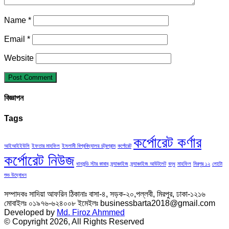
Name
*
Email
*
Website
বিজ্ঞাপন
Tags
কর্পোরেট কর্ণার
আইআইইউসি
ইফতার মাহফিল
ইসলামী বিশ্ববিদ্যালয় চট্রগ্রাম
কর্পোরেট
কর্পোরেট নিউজ
ধানমন্ডি স্টার কাবাব
ফ্র্যাঞ্চাইজ
ফ্র্যাঞ্চাইজ আউটলেট
বন্ধু
মাহফিল
মিরপুর ১২
লোটো
শুভ উদ্বোধন
সম্পাদকঃ সাদিয়া আফরিন ঠিকানাঃ বাসা-৪, সড়ক-২০,পল্লবী, মিরপুর, ঢাকা-১২১৬
মোবাইলঃ ০১৯৭৬-৬২৪০০৮ ইমেইলঃ businessbarta2018@gmail.com
Developed by
Md. Firoz Ahmmed
© Copyright 2026, All Rights Reserved