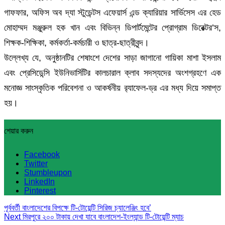
গাফফার, অফিস অব দ্যা স্টুডেন্টস এফেয়ার্স এন্ড ক্যারিয়ার সার্ভিসেস এর হেড
মোহাম্মদ মঞ্জুরুল হক খান এবং বিভিন্ন ডিপার্টমেন্টের প্রোগ্রাম ডিরেক্টর’স,
শিক্ষক-শিক্ষিকা, কর্মকর্তা-কর্মচারী ও ছাত্র-ছাত্রীবৃন্দ।
উল্লেখ্য যে, অনুষ্ঠানটির শেষাংশে দেশের সাড়া জাগানো গায়িকা মাশা ইসলাম
এবং প্রেসিডেন্সি ইউনিভার্সিটির কালচারাল ক্লাব সদস্যদের অংশগ্রহণে এক
মনোজ্ঞ সাংস্কৃতিক পরিবেশনা ও আকর্ষনীয় র‌্যাফেল-ড্র এর মধ্য দিয়ে সমাপ্ত
হয়।
শেয়ার করুন
Facebook
Twitter
Stumbleupon
LinkedIn
Pinterest
পূর্ববর্তী
বাংলাদেশের বিপক্ষে টি-টোয়েন্টি সিরিজ চ্যালেঞ্জিং হবে’
Next
মিরপুরে ২০০ টাকায় দেখা যাবে বাংলাদেশ-ইংল্যান্ড টি-টোয়েন্টি ম্যাচ