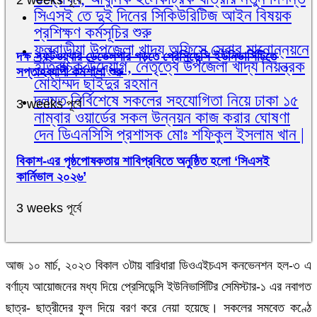
সিএসই তে দুই দিনের সিকিউরিটিজ আইন বিষয়ক
প্রশিক্ষণ কর্মসূচির শুরু
ফুলবাড়ীয়া উপজেলা খাদ্য অফিসে সেবার মানোন্নয়নে
দক্ষ সফটওয়্যার ডেভেলপার গড়তে প্রেসিডেন্সি ইউনিভার্সিটিতে
ইতিবাচক উদ্যোগ, নেতৃত্বে উপজেলা খাদ্য নিয়ন্ত্রক
সপ্তাহব্যাপী কর্মশালা শুরু
মোহাম্মদ ছাইদুর রহমান
দলমত নির্বিশেষে সকলের সহযোগিতা নিয়ে ঢাকা ১৫
3 weeks পূর্বে
নাম্বার ওয়ার্ডের সকল উন্নয়ন কাজ করার ঘোষণা
দেন ডিএনসিসি প্রশাসক মোঃ শফিকুল ইসলাম খান |
বিকাশ-এর পৃষ্ঠপোষকতায় শাবিপ্রবিতে অনুষ্ঠিত হলো ‘সিএসই
কার্নিভাল ২০২৬’
3 weeks পূর্বে
আজ ১০ মার্চ, ২০২৩ বিকাল ৩টায় বারিধারা ডিওএইচএস কনভেনশন হল-৩ এ
বর্ণাঢ্য আয়োজনের মধ্য দিয়ে প্রেসিডেন্সি ইউনিভার্সিটির সেমিস্টার-১ এর নবাগত
ছাত্র- ছাত্রীদের ফুল দিয়ে বরণ করে নেয়া হয়েছে। সকলের সমবেত কণ্ঠে