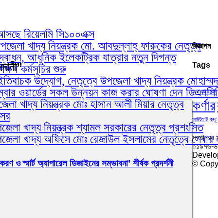
য়ে আসছে রিয়েলমি সি১০০এক্স
েলা খাদ্য নিয়ন্ত্রক মো. আবদুল্লাহ্ ফারুকের নেতৃত্ব
বিজ্ঞাপন
োধন, আধুনিক ইলেকট্রিক যাত্রার নতুন দিগন্ত
মদানী”
Tags
ষণ কর্মসূচির শুরু
ইতিবাচক উদ্যোগ, নেতৃত্বে উপজেলা খাদ্য নিয়ন্ত্রক মোহাম্ম
ম্বার ওয়ার্ডের সকল উন্নয়ন কাজ করার ঘোষণা দেন ডিএনস
আইআইইউসি
কর্ণার
লা খাদ্য নিয়ন্ত্রক মোঃ হাসান আলী মিয়ার নেতৃত্ব
আসর
আউটলেট
বন্ধু
েলা খাদ্য নিয়ন্ত্রক শ্যামল সরকারের নেতৃত্ব প্রশংসিত
পজেলা খাদ্য অফিসে মোঃ রেজাউল ইসলামের নেতৃত্বে সেবার 
সম্পাদকঃ 
০১৯৭৬-
Develo
করণ ও স্মার্ট অ্যাপারেল ডিজাইনের সম্ভাবনা’ শীর্ষক প্রদর্শনী
© Copyr