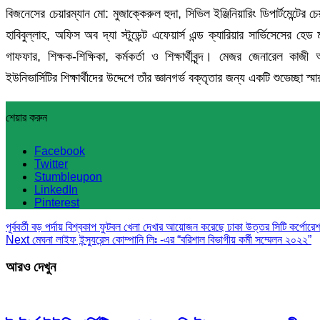
বিজনেসের চেয়ারম্যান মো: মুজাক্কেরুল হুদা, সিভিল ইঞ্জিনিয়ারিং ডিপার্টমেন্টের 
হাবিবুল্লাহ, অফিস অব দ্যা স্টুডেন্ট এফেয়ার্স এন্ড ক্যারিয়ার সার্ভিসেসের হে
গাফফার, শিক্ষক-শিক্ষিকা, কর্মকর্তা ও শিক্ষার্থীবৃন্দ। মেজর জেনারেল
ইউনিভার্সিটির শিক্ষার্থীদের উদ্দেশে তাঁর জ্ঞানগর্ভ বক্তৃতার জন্য একটি শুভেচ্ছা স
শেয়ার করুন
Facebook
Twitter
Stumbleupon
LinkedIn
Pinterest
পূর্ববর্তী
বড় পর্দায় বিশ্বকাপ ফুটবল খেলা দেখার আয়োজন করেছে ঢাকা উত্তর সিটি কর্পোরে
Next
মেঘনা লাইফ ইন্স্যুরেন্স কোম্পানি লিঃ -এর “বরিশাল বিভাগীয় কর্মী সম্মেলন ২০২২”
আরও দেখুন