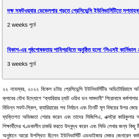
দক্ষ সফটওয়্যার ডেভেলপার গড়তে প্রেসিডেন্সি ইউনিভার্সিটিতে সপ্তাহব্য
2 weeks পূর্বে
বিকাশ-এর পৃষ্ঠপোষকতায় শাবিপ্রবিতে অনুষ্ঠিত হলো ‘সিএসই কার্নিভাল
3 weeks পূর্বে
২২ নভেম্বর, ২০২২ বিকেল ৪টায় প্রেসিডেন্সি ইউনিভার্সিটির অডিটোরিয়ামে অফিস 
ক্লাবের যৌথ উদ্যোগে “ক্যারিয়ার চ্যাট ওয়িথ ডন সামদানী” শিরোনামে কর্মশালা
বিভিন্ন সফট-স্কিল, ক্যারিয়ারের পথ নির্বাচন এবং তিনটি মূল বিষয়ের উপর জোর 
ব্যক্তিগত অভিজ্ঞতা শেয়ার করেন এবং তাদের সিজিপিএ, এক্সট্রা কারিকুলার অ
শিক্ষার্থীদের খণ্ডকালীন চাকরি করতে উদ্বুদ্ধ করেন এবং সিভি লেখার জন্য কি
অনুষ্ঠানে আরো উপস্থিত ছিলেন ইউনিভার্সিটি এডভাইজার মেজর জেনারেল ক