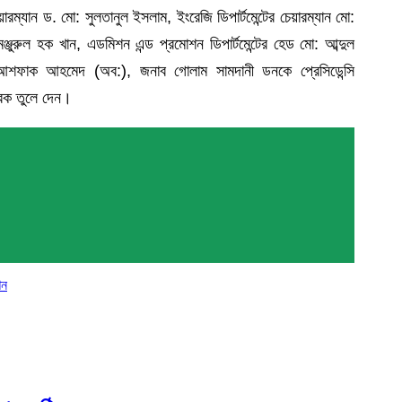
চেয়ারম্যান ড. মো: সুলতানুল ইসলাম, ইংরেজি ডিপার্টমেন্টের চেয়ারম্যান মো:
ড মঞ্জুরুল হক খান, এডমিশন এন্ড প্রমোশন ডিপার্টমেন্টের হেড মো: আব্দুল
 কাজী আশফাক আহমেদ (অব:), জনাব গোলাম সামদানী ডনকে প্রেসিডেন্সি
্মারক তুলে দেন।
শন