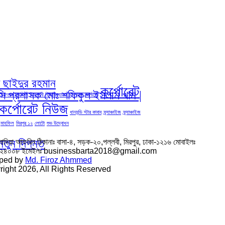
দ ছাইদুর রহমান
কর্পোরেট
িসি প্রশাসক মোঃ শফিকুল ইসলাম খান |
ইফতার মাহফিল
ইসলামী বিশ্ববিদ্যালয় চট্রগ্রাম
কর্পোরেট
কর্পোরেট নিউজ
ধানমন্ডি স্টার কাবাব
ফ্র্যাঞ্চাইজ
ফ্র্যাঞ্চাইজ
মাহফিল
মিরপুর ১২
লোটো
শুভ উদ্বোধন
নতুন দিগন্ত
সাদিয়া আফরিন ঠিকানাঃ বাসা-৪, সড়ক-২০,পল্লবী, মিরপুর, ঢাকা-১২১৬ মোবাইলঃ
৬২৪০০৮ ইমেইলঃ businessbarta2018@gmail.com
ped by
Md. Firoz Ahmmed
ight 2026, All Rights Reserved