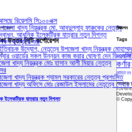
য়ে আসছে রিয়েলমি সি১০০এক্স
েলা খাদ্য নিয়ন্ত্রক মো. আবদুল্লাহ্ ফারুকের নেতৃত্ব
্পোরেশন
বিজ্ঞাপন
োধন, আধুনিক ইলেকট্রিক যাত্রার নতুন দিগন্ত
কা উত্তর সিটি কর্পোরেশন
Tags
ষণ কর্মসূচির শুরু
ইতিবাচক উদ্যোগ, নেতৃত্বে উপজেলা খাদ্য নিয়ন্ত্রক মোহাম্ম
ছে
ম্বার ওয়ার্ডের সকল উন্নয়ন কাজ করার ঘোষণা দেন ডিএনস
আইআইইউসি
কর্ণার
লা খাদ্য নিয়ন্ত্রক মোঃ হাসান আলী মিয়ার নেতৃত্ব
আসর
আউটলেট
বন্ধু
েলা খাদ্য নিয়ন্ত্রক শ্যামল সরকারের নেতৃত্ব প্রশংসিত
পজেলা খাদ্য অফিসে মোঃ রেজাউল ইসলামের নেতৃত্বে সেবার 
সম্পাদকঃ 
০১৯৭৬-
Develo
লেকট্রিক যাত্রার নতুন দিগন্ত
© Copyr