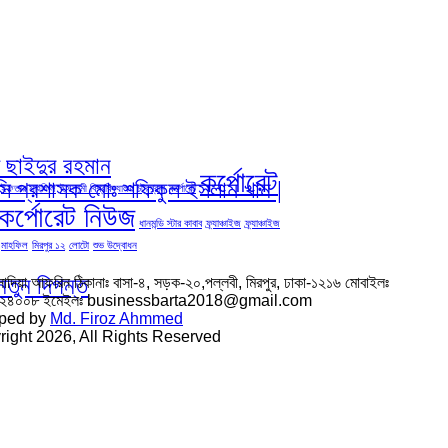
দ ছাইদুর রহমান
কর্পোরেট
িসি প্রশাসক মোঃ শফিকুল ইসলাম খান |
ইফতার মাহফিল
ইসলামী বিশ্ববিদ্যালয় চট্রগ্রাম
কর্পোরেট
কর্পোরেট নিউজ
ধানমন্ডি স্টার কাবাব
ফ্র্যাঞ্চাইজ
ফ্র্যাঞ্চাইজ
মাহফিল
মিরপুর ১২
লোটো
শুভ উদ্বোধন
নতুন দিগন্ত
সাদিয়া আফরিন ঠিকানাঃ বাসা-৪, সড়ক-২০,পল্লবী, মিরপুর, ঢাকা-১২১৬ মোবাইলঃ
৬২৪০০৮ ইমেইলঃ businessbarta2018@gmail.com
ped by
Md. Firoz Ahmmed
ight 2026, All Rights Reserved