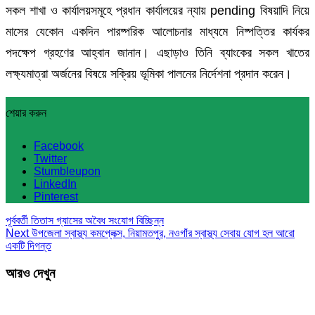
সকল শাখা ও কার্যালয়সমূহে প্রধান কার্যালয়ের ন্যায় pending বিষয়াদি নিয়ে
মাসের যেকোন একদিন পারষ্পরিক আলোচনার মাধ্যমে নিষ্পত্তির কার্যকর
পদক্ষেপ গ্রহণের আহ্বান জানান। এছাড়াও তিনি ব্যাংকের সকল খাতের
লক্ষ্যমাত্রা অর্জনের বিষয়ে সক্রিয় ভূমিকা পালনের নির্দেশনা প্রদান করেন।
শেয়ার করুন
Facebook
Twitter
Stumbleupon
LinkedIn
Pinterest
পূর্ববর্তী
তিতাস গ্যাসের অবৈধ সংযোগ বিচ্ছিন্ন
Next
উপজেলা স্বাস্থ্য কমপ্লেক্স, নিয়ামতপুর, নওগাঁর স্বাস্থ্য সেবায় যোগ হল আরো
একটি দিগন্ত
আরও দেখুন