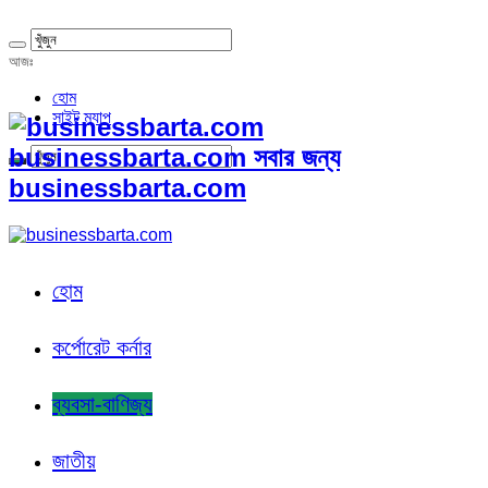
আজঃ
হোম
সাইট ম্যাপ
businessbarta.com সবার জন্য
businessbarta.com
হোম
কর্পোরেট কর্নার
ব্যবসা-বাণিজ্য
জাতীয়