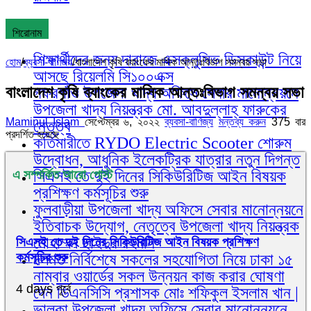
শিরোনাম
শিক্ষার্থীদের জন্য দারাজে এক্সক্লুসিভ ডিসকাউন্ট নিয়ে
হোম
/
ব্যবসা-বাণিজ্য
/
বাংলাদেশ কৃষি ব্যাংকের মাসিক আন্তঃবিভাগ সমন্বয় সভা
আসছে রিয়েলমি সি১০০এক্স
বাংলাদেশ কৃষি ব্যাংকের মাসিক আন্তঃবিভাগ সমন্বয় সভা
গফরগাঁও উপজেলা খাদ্য অফিসে সেবার মানোন্নয়নে
উপজেলা খাদ্য নিয়ন্ত্রক মো. আবদুল্লাহ্ ফারুকের
Maminul Islam
সেপ্টেম্বর ৬, ২০২২
ব্যবসা-বাণিজ্য
মন্তব্য করুন
375 বার
নেতৃত্ব
প্রদর্শিত হয়েছে
কর্তিমারীতে RYDO Electric Scooter শোরুম
উদ্বোধন, আধুনিক ইলেকট্রিক যাত্রার নতুন দিগন্ত
সিএসই তে দুই দিনের সিকিউরিটিজ আইন বিষয়ক
এ সম্পর্কিত আরো পোস্ট
প্রশিক্ষণ কর্মসূচির শুরু
ফুলবাড়ীয়া উপজেলা খাদ্য অফিসে সেবার মানোন্নয়নে
ইতিবাচক উদ্যোগ, নেতৃত্বে উপজেলা খাদ্য নিয়ন্ত্রক
মোহাম্মদ ছাইদুর রহমান
সিএসই তে দুই দিনের সিকিউরিটিজ আইন বিষয়ক প্রশিক্ষণ
কর্মসূচির শুরু
দলমত নির্বিশেষে সকলের সহযোগিতা নিয়ে ঢাকা ১৫
নাম্বার ওয়ার্ডের সকল উন্নয়ন কাজ করার ঘোষণা
4 days পূর্বে
দেন ডিএনসিসি প্রশাসক মোঃ শফিকুল ইসলাম খান |
ভালুকা উপজেলা খাদ্য অফিসে সেবার মানোন্নয়নে