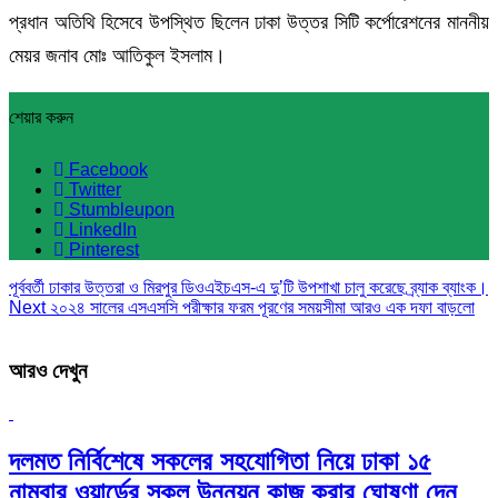
প্রধান অতিথি হিসেবে উপস্থিত ছিলেন ঢাকা উত্তর সিটি কর্পোরেশনের মাননীয়
মেয়র জনাব মোঃ আতিকুল ইসলাম।
শেয়ার করুন
Facebook
Twitter
Stumbleupon
LinkedIn
Pinterest
পূর্ববর্তী
ঢাকার উত্তরা ও মিরপুর ডিওএইচএস-এ দু’টি উপশাখা চালু করেছে ব্র্যাক ব্যাংক।
Next
২০২৪ সালের এসএসসি পরীক্ষার ফরম পূরণের সময়সীমা আরও এক দফা বাড়লো
আরও দেখুন
দলমত নির্বিশেষে সকলের সহযোগিতা নিয়ে ঢাকা ১৫
নাম্বার ওয়ার্ডের সকল উন্নয়ন কাজ করার ঘোষণা দেন