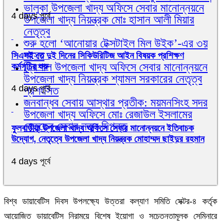
ভালুকা উপজেলা খাদ্য অফিসে সেবার মানোন্নয়নে
4 days পূর্বে
উপজেলা খাদ্য নিয়ন্ত্রক মোঃ হাসান আলী মিয়ার
নেতৃত্ব
শুরু হলো ‘আনোয়ার টেক্সটাইল মিল উইক’-এর ৩য়
আসর
সিএসই তে দুই দিনের সিকিউরিটিজ আইন বিষয়ক প্রশিক্ষণ
ত্রিশাল উপজেলা খাদ্য অফিসে সেবার মানোন্নয়নে
কর্মসূচির শুরু
উপজেলা খাদ্য নিয়ন্ত্রক শ্যামল সরকারের নেতৃত্ব
4 days পূর্বে
প্রশংসিত
জনবান্ধব সেবায় আস্থার প্রতীক: ময়মনসিংহ সদর
উপজেলা খাদ্য অফিসে মোঃ রেজাউল ইসলামের
নেতৃত্বে সেবার নতুন দিগন্ত
ফুলবাড়ীয়া উপজেলা খাদ্য অফিসে সেবার মানোন্নয়নে ইতিবাচক
উদ্যোগ, নেতৃত্বে উপজেলা খাদ্য নিয়ন্ত্রক মোহাম্মদ ছাইদুর রহমান
4 days পূর্বে
বিশ্ব ডায়াবেটিস দিবস উপলক্ষ্যে উত্তরা কল্যাণ সমিতি সেক্টর-৪ কর্তৃক
আয়োজিত ডায়াবেটিস নিরাময়ে বিশেষ ইয়োগা ও সচেতনতামূলক সেমিনারে