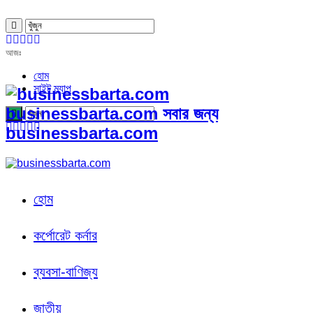
আজঃ
হোম
সাইট ম্যাপ
businessbarta.com সবার জন্য
businessbarta.com
হোম
কর্পোরেট কর্নার
ব্যবসা-বাণিজ্য
জাতীয়