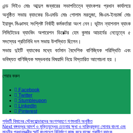
এন্ড সিইও মোঃ আব্দুল জব্বারের সভাপতিত্বে ব্যাংকপর প্রধান কার্যালয়ে
অনুষ্ঠিত সভায় ব‌্যাংকের ডিএমডি মোঃ গোলাম মরতুজা, জিএম-ইনচার্জ মোঃ
ইয়াকুৎ মিঞাসহ সংশ্লিষ্ট নির্বাহী কর্মকর্তারা অংশ নেন। ভূটান ন্যাশনাল ব্যাংক
লিমিটেডের ব্যাংকিং অপারেশন ডিরেক্টর হেম কুমার আচার্যের নেতেৃত্বে ৫
সদস্যের প্রতিনিধি দল সভায় উপস্থিত ছিলেন।
সভায় দুইটি ব্যাংকের মধ্যে বর্তমান বৈদেশিক বাণিজ্যিক পরিস্থিতি এবং
ভবিষ্যত বাণিজ্যিক সম্ভবনার বিষয়াদি নিয়ে বিস্তারিত আলোচনা হয় ।
শেয়ার করুন
Facebook
Twitter
Stumbleupon
LinkedIn
Pinterest
পূর্ববর্তী
বিমানের স্টেকহোল্ডারদের অংশগ্রহণে গণশুনানি অনুষ্ঠিত
Next
বঙ্গবন্ধুর আদর্শ ও মুক্তিযুদ্ধের চেতনায় ক্ষুধা ও দারিদ্রমুক্ত সোনার বাংলা এবং
মাননীয় প্রধানমন্ত্রীর স্মার্ট বাংলাদেশ বিনির্মাণে কাজ করে যাচ্ছে গ্রামীণ ব্যাংক