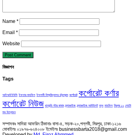
Name
*
Email
*
Website
বিজ্ঞাপন
Tags
কর্পোরেট কর্ণার
আইআইইউসি
ইফতার মাহফিল
ইসলামী বিশ্ববিদ্যালয় চট্রগ্রাম
কর্পোরেট
কর্পোরেট নিউজ
ধানমন্ডি স্টার কাবাব
ফ্র্যাঞ্চাইজ
ফ্র্যাঞ্চাইজ আউটলেট
বন্ধু
মাহফিল
মিরপুর ১২
লোটো
শুভ উদ্বোধন
সম্পাদকঃ সাদিয়া আফরিন ঠিকানাঃ বাসা-৪, সড়ক-২০,পল্লবী, মিরপুর, ঢাকা-১২১৬
মোবাইলঃ ০১৯৭৬-৬২৪০০৮ ইমেইলঃ businessbarta2018@gmail.com
Developed by
Md. Firoz Ahmmed