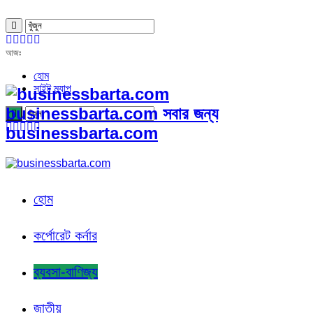
আজঃ
হোম
সাইট ম্যাপ
businessbarta.com সবার জন্য
businessbarta.com
হোম
কর্পোরেট কর্নার
ব্যবসা-বাণিজ্য
জাতীয়