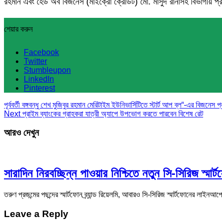
রহমান এবং হেড অব বিজনেস (মাইক্রো ক্রেডিট) মো. মাসুদ রানাসহ বিভাগীয় প্রধা
শেয়ার করুন
Facebook
Twitter
Stumbleupon
LinkedIn
Pinterest
পূর্ববর্তী
বঙ্গবন্ধু শেখ মুজিবুর রহমান মেরিটাইম ইউনিভার্সিটিতে স্টার্ট আপ ব্ল“-এর বিজনে
Next
প্রাইম ব্যাংকের গ্রাহকরা যাত্রী অ্যাপে উপভোগ করতে পারবেন বিশেষ রেট
আরও দেখুন
সারাদিন নিরবচ্ছিন্ন পাওয়ার নিশ্চিতে নতুন সি-সিরিজ স্মা
তরুণ প্রজন্মের পছন্দের স্মার্টফোন ব্র্যান্ড রিয়েলমি, আবারও সি-সিরিজ স্মার্টফোনের লাইনআপ
Leave a Reply