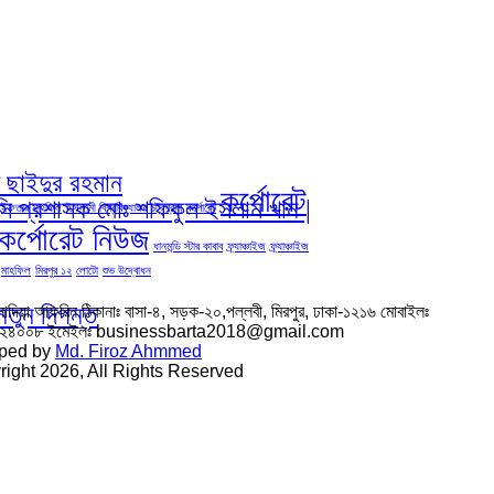
দ ছাইদুর রহমান
কর্পোরেট
িসি প্রশাসক মোঃ শফিকুল ইসলাম খান |
ইফতার মাহফিল
ইসলামী বিশ্ববিদ্যালয় চট্রগ্রাম
কর্পোরেট
কর্পোরেট নিউজ
ধানমন্ডি স্টার কাবাব
ফ্র্যাঞ্চাইজ
ফ্র্যাঞ্চাইজ
মাহফিল
মিরপুর ১২
লোটো
শুভ উদ্বোধন
নতুন দিগন্ত
সাদিয়া আফরিন ঠিকানাঃ বাসা-৪, সড়ক-২০,পল্লবী, মিরপুর, ঢাকা-১২১৬ মোবাইলঃ
৬২৪০০৮ ইমেইলঃ businessbarta2018@gmail.com
ped by
Md. Firoz Ahmmed
ight 2026, All Rights Reserved