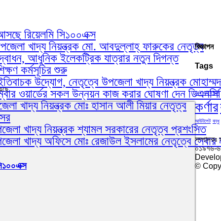
য়ে আসছে রিয়েলমি সি১০০এক্স
েলা খাদ্য নিয়ন্ত্রক মো. আবদুল্লাহ্ ফারুকের নেতৃত্ব
বিজ্ঞাপন
োধন, আধুনিক ইলেকট্রিক যাত্রার নতুন দিগন্ত
Tags
ষণ কর্মসূচির শুরু
ইতিবাচক উদ্যোগ, নেতৃত্বে উপজেলা খাদ্য নিয়ন্ত্রক মোহাম্ম
য়েছে
ম্বার ওয়ার্ডের সকল উন্নয়ন কাজ করার ঘোষণা দেন ডিএনস
আইআইইউসি
কর্ণার
লা খাদ্য নিয়ন্ত্রক মোঃ হাসান আলী মিয়ার নেতৃত্ব
আসর
আউটলেট
বন্ধু
েলা খাদ্য নিয়ন্ত্রক শ্যামল সরকারের নেতৃত্ব প্রশংসিত
পজেলা খাদ্য অফিসে মোঃ রেজাউল ইসলামের নেতৃত্বে সেবার 
সম্পাদকঃ 
০১৯৭৬-
Develo
সি১০০এক্স
© Copyr