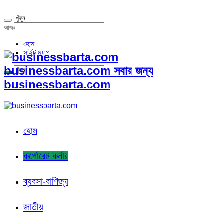
আজঃ
হোম
সাইট ম্যাপ
businessbarta.com সবার জন্য
businessbarta.com
হোম
কর্পোরেট কর্নার
ব্যবসা-বাণিজ্য
জাতীয়