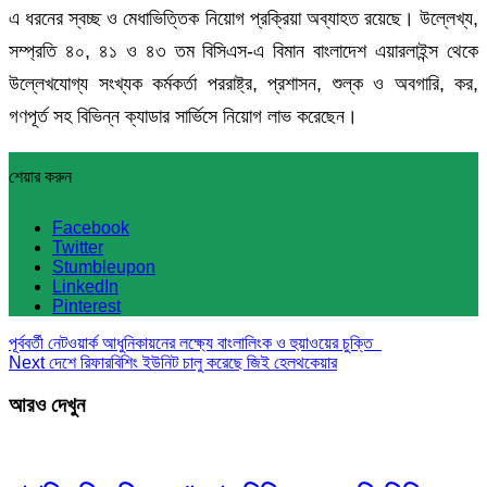
এ ধরনের স্বচ্ছ ও মেধাভিত্তিক নিয়োগ প্রক্রিয়া অব্যাহত রয়েছে। উল্লেখ্য,
সম্প্রতি ৪০, ৪১ ও ৪৩ তম বিসিএস-এ বিমান বাংলাদেশ এয়ারলাইন্স থেকে
উল্লেখযোগ্য সংখ্যক কর্মকর্তা পররাষ্ট্র, প্রশাসন, শুল্ক ও অবগারি, কর,
গণপূর্ত সহ বিভিন্ন ক্যাডার সার্ভিসে নিয়োগ লাভ করেছেন।
শেয়ার করুন
Facebook
Twitter
Stumbleupon
LinkedIn
Pinterest
পূর্ববর্তী
নেটওয়ার্ক আধুনিকায়নের লক্ষ্যে বাংলালিংক ও হুয়াওয়ের চুক্তি
Next
দেশে রিফারবিশিং ইউনিট চালু করেছে জিই হেলথকেয়ার
আরও দেখুন