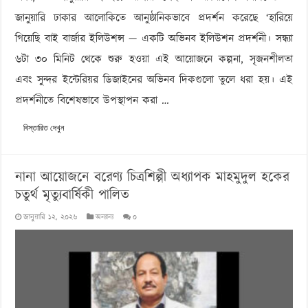
জানুয়ারি ঢাকার আলোকিতে আনুষ্ঠানিকভাবে প্রদর্শন করেছে ‘হারিয়ে
গিয়েছি বাই বার্জার ইলিউশন্স — একটি অভিনব ইলিউশন প্রদর্শনী। সন্ধ্যা
৬টা ৩০ মিনিট থেকে শুরু হওয়া এই আয়োজনে কল্পনা, সৃজনশীলতা
এবং সুন্দর ইন্টেরিয়র ডিজাইনের অভিনব দিকগুলো তুলে ধরা হয়। এই
প্রদর্শনীতে বিশেষভাবে উপস্থাপন করা …
বিস্তারিত দেখুন
নানা আয়োজনে বরেণ্য চিত্রশিল্পী অধ্যাপক মাহমুদুল হকের
চতুর্থ মৃত্যুবার্ষিকী পালিত
জানুয়ারি ১২, ২০২৬
অন্যান্য
০