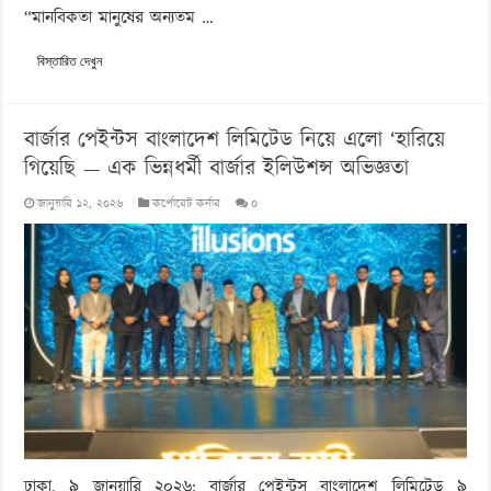
“মানবিকতা মানুষের অন্যতম …
বিস্তারিত দেখুন
বার্জার পেইন্টস বাংলাদেশ লিমিটেড নিয়ে এলো ‘হারিয়ে
গিয়েছি — এক ভিন্নধর্মী বার্জার ইলিউশন্স অভিজ্ঞতা
জানুয়ারি ১২, ২০২৬
কর্পোরেট কর্নার
০
ঢাকা, ৯ জানুয়ারি ২০২৬: বার্জার পেইন্টস বাংলাদেশ লিমিটেড ৯