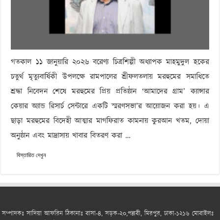
গতকাল ১১ জানুয়ারি ২০২৬ বরেণ্য চিত্রশিল্পী অধ্যাপক মাহমুদুল হকের
চতুর্থ মৃত্যুবার্ষিকী উপলক্ষে রামপালের শ্রীফলতলায় মরহুমের সমাধিতে
শ্রদ্ধা নিবেদন শেষে মরহুমের প্রিয় প্রতিষ্ঠান ‘আমাদের গ্রাম’ ক্যান্সার
কেয়ার অ্যান্ড রিসার্চ সেন্টারে একটি স্মরণসভা’র আয়োজন করা হয়। এ
ছাড়া মরহুমের বিদেহী আত্মার মাগফিরাত কামনায় কুরআন খতম, দোয়া
অনুষ্ঠান এবং মাদ্রাসায় খাবার বিতরণ করা …
বিস্তারিত দেখুন
সম্পাদকঃ সাদিয়া আফরিন ঠিকানাঃ বাসা-৪, সড়ক-২০,পল্লবী, মিরপুর, ঢাকা-১২১৬ মোবাইলঃ