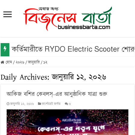
কর্তিমারীতে RYDO Electric Scooter শোরুম উ
হোম
/
২০২৬
/
জানুয়ারি
/
১২
Daily Archives:
জানুয়ারি ১২, ২০২৬
আকিজ বশির কেবলস্-এর আনুষ্ঠানিক যাত্রা শুরু
জানুয়ারি ১২, ২০২৬
কর্পোরেট কর্নার
০