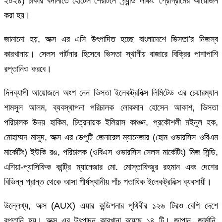
২০২৪) ঢাকার বনানীতে হোটেল শেরাটনে ‘গ্র্যান্ড লঞ্চিং’ প্রোগ্রামের আয়োজন
করা হয়।
জানানো হয়, অক্স এর এসি উৎপাদিত হচ্ছে বাংলাদেশে ভিসতা’র নিজস্ব
কারখানায়। সেলস পার্টনার হিসেবে ভিসতা স্থানীয় বাজারে বিক্রির পাশাপাশি
রপ্তানিও করবে।
দিনব্যাপী আয়োজনে অংশ নেন ভিসতা ইলেকট্রনিক্স লিমিটেড এর চেয়ারম্যান
শামসুল আলম, ব্যবস্থাপনা পরিচালক লোকমান হোসেন আকাশ, ভিসতা
পরিচালক উদয় হাকিম, চিত্রনায়ক ইলিয়াস কাঞ্চন, প্রকৌশলী মইনুল হক,
মোহাম্মদ মাসুদ, অক্স এর ডেপুটি জেনারেল ম্যানেজার (হোম ওভারসিস ওবিএম
মার্কেটিং) ইউকি রঙ, পরিচালক (ওবিএস ওভারসিস সেলস মার্কেটিং) মিজ সিন্ডি,
এশিয়া-প্যাসিফিক কান্ট্রি ম্যানেজার মো. মোস্তাফিজুর রহমান এবং দেশের
বিভিন্ন প্রান্ত থেকে আসা শীর্ষস্থানীয় পাঁচ শতাধিক ইলেকট্রনিক্স ব্যবসায়ী।
উল্লেখ্য, অক্স (AUX) এয়ার কন্ডিশনার পৃথিবীর ১২৬ টিরও বেশি দেশে
রপ্তানি হয়। অক্স এর উৎপাদন কারখানা রয়েছে ১৪ টি। জাপান, জার্মানি,