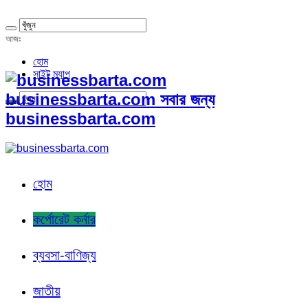
আজঃ
হোম
সাইট ম্যাপ
businessbarta.com সবার জন্য
businessbarta.com
হোম
কর্পোরেট কর্নার
ব্যবসা-বাণিজ্য
জাতীয়