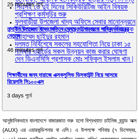
25 minutes পূর্বে
সিএসই তে দুই দিনের সিকিউরিটিজ আইন বিষয়ক
প্রশিক্ষণ কর্মসূচির শুরু
ফুলবাড়ীয়া উপজেলা খাদ্য অফিসে সেবার মানোন্নয়নে
ইতিবাচক উদ্যোগ, নেতৃত্বে উপজেলা খাদ্য নিয়ন্ত্রক
নান্দাইল উপজেলা খাদ্য অফিসে সেবার মানোন্নয়নে সাবিকুন্নাহারের
মোহাম্মদ ছাইদুর রহমান
নেতৃত্ব
দলমত নির্বিশেষে সকলের সহযোগিতা নিয়ে ঢাকা ১৫
46 minutes পূর্বে
নাম্বার ওয়ার্ডের সকল উন্নয়ন কাজ করার ঘোষণা
দেন ডিএনসিসি প্রশাসক মোঃ শফিকুল ইসলাম খান |
শিক্ষার্থীদের জন্য দারাজে এক্সক্লুসিভ ডিসকাউন্ট নিয়ে আসছে
রিয়েলমি সি১০০এক্স
3 days পূর্বে
আনুষ্ঠানিকভাবে বাংলাদেশে বাজারজাত শুরু হলো বিশ্বখ্যাত চাইনিজ ব্র্যান্ড অক্স
(AUX) এর এয়ারকন্ডিশনার বা এসি। এ উপলক্ষে শনিবার (৭ ডিসেম্বর,