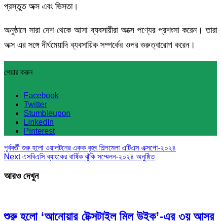
প্রস্তুত অক্স এবং ভিসতা।
অনুষ্ঠানে সারা দেশ থেকে আসা ব্যবসায়ীরা অক্সে পণ্যের প্রশংসা করেন। তারা
অক্স এর সঙ্গে দীর্ঘমেয়াদি ব্যবসায়িক সম্পর্কের ওপর গুরুত্বারোপ করেন।
শেয়ার করুন
Facebook
Twitter
Stumbleupon
LinkedIn
Pinterest
পূর্ববর্তী
শুরু হলো ওয়ালটনের একক বৃহৎ শিল্পমেলা এটিএস এক্সপো-২০২৪
Next
এসবিএসি ব্যাংকের বার্ষিক ঝুঁকি সম্মেলন-২০২৪ অনুষ্ঠিত
আরও দেখুন
শুরু হলো ‘আনোয়ার টেক্সটাইল মিল উইক’-এর ৩য় আসর