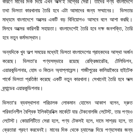
কারণে মানের দিক দিয়ে এখন অক্স’ই বিশ্বের সেরা। তাদের পণ্য বাংলাদেশে
তথা ভিসতা কারখানায় তৈরি হবে এটা আমাদের জন্য সম্মানের। ভিসতার
মাধ্যমে বাংলাদেশে অক্সের একটি বড় বিনিয়োগও আসবে বলে আশা করছি।
মিলবে অক্সের কারিগরী সহায়তা। বাংলাদেশেই তৈরি হবে দক্ষ জনশক্তি, তৈরি
হবে নতুন কর্মসংস্থান।
অন্যদিকে খুব অল্প সময়ের মধ্যেই ভিসতা বাংলাদেশের গ্রাহকদের আস্থা অর্জন
করেছে। ভিসতা’র পণ্যসম্ভারে রয়েছে রেফ্রিজারেটর, টেলিভিশন,
এয়ারকন্ডিশনার, হোম ও কিচেন অ্যাপ্লায়েন্স। গাজীপুরের কালিয়াকৈরে হাইটেক
পার্কে ভিসতা প্রতিষ্ঠা করেছে একটি নতুন কারখানা। সেখানেই তৈরি হবে অক্স
ব্র্যান্ডের এয়ারকন্ডিশনার।
ভিসতা’র ব্যবস্থাপনা পরিচালক লোকমান হোসেন আকাশ বলেন, দ্রুত
পরিবর্তনশীল বৈশ্বিক ইলিকট্রনিক্স মার্কেটে যার টেকনোলজি লেটেস্ট, তার পণ্যও
লেটেস্ট। কোয়ালিটিতে সেরা হলে, পণ্য টেকসই হলে, দামে সাশ্রয় হলে, তা
ক্রেতারা গ্রহণ করবেনই। মানের দিক থেকে চ্যালেঞ্জ দিয়ে পণ্যসেবার জন্য