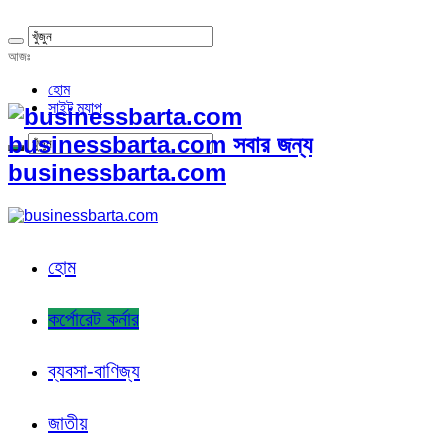
আজঃ
হোম
সাইট ম্যাপ
businessbarta.com সবার জন্য
businessbarta.com
হোম
কর্পোরেট কর্নার
ব্যবসা-বাণিজ্য
জাতীয়