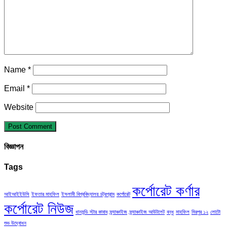
Name
*
Email
*
Website
বিজ্ঞাপন
Tags
কর্পোরেট কর্ণার
আইআইইউসি
ইফতার মাহফিল
ইসলামী বিশ্ববিদ্যালয় চট্রগ্রাম
কর্পোরেট
কর্পোরেট নিউজ
ধানমন্ডি স্টার কাবাব
ফ্র্যাঞ্চাইজ
ফ্র্যাঞ্চাইজ আউটলেট
বন্ধু
মাহফিল
মিরপুর ১২
লোটো
শুভ উদ্বোধন