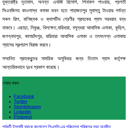
যুক্তরাষ্ট্র দূতাবাস, অনন্ত এনার্জি রিসোর্স, পিনাকল পাওয়ার, প্রগতী
সিএনজিসহ কাওলাস্থ বলাকা ভবন হতে শাহাজতপুর সুবাস্তু টাওয়ার পর্যন্ত
সকল শিল্প, বাণিজ্যক ও ক্যাপটিভ শ্রেণীর গ্রাহকের গ্যাস সরবরাহ বন্ধ
থাকবে। এছাড়া, নিকুঞ্জ, খিলক্ষেত,বা‌রিধারা, বসুন্ধরা আবাসিক এলাকা, কুড়িল,
জগন্নাথপুর, কালাচাঁদপুর, বারিধারা আবাসিক এলাকা ও তৎসংলগ্ন এলাকায়
গ্যাসের স্বল্পচাপ বিরাজ করবে।
সম্মানিত গ্রাহকবৃন্দের সাময়িক অসুবিধার জন্য তিতাস গ্যাস কর্তৃপক্ষ
আন্তরিকভাবে দুঃখ প্রকাশ করেছে।
শেয়ার করুন
Facebook
Twitter
Stumbleupon
LinkedIn
Pinterest
পূর্ববর্তী
ইসলামী ব্যাংক বাংলাদেশ পিএলসি-এর পরিচালনা পরিষদের সভা অনুষ্ঠিত