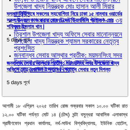
উপজেলা খাদ্য নিয়ন্ত্রক মোঃ হাসান আলী মিয়ার
নেতৃত্ব
দলমত নির্বিশেষে সকলের সহযোগিতা নিয়ে ঢাকা ১৫ নাম্বার ওয়ার্ডের
শুরু হলো ‘আনোয়ার টেক্সটাইল মিল উইক’-এর ৩য়
সকল উন্নয়ন কাজ করার ঘোষণা দেন ডিএনসিসি প্রশাসক মোঃ
আসর
শফিকুল ইসলাম খান |
ত্রিশাল উপজেলা খাদ্য অফিসে সেবার মানোন্নয়নে
5 days পূর্বে
উপজেলা খাদ্য নিয়ন্ত্রক শ্যামল সরকারের নেতৃত্ব
প্রশংসিত
জনবান্ধব সেবায় আস্থার প্রতীক: ময়মনসিংহ সদর
উপজেলা খাদ্য অফিসে মোঃ রেজাউল ইসলামের
জনবান্ধব সেবায় আস্থার প্রতীক: ময়মনসিংহ সদর উপজেলা খাদ্য
নেতৃত্বে সেবার নতুন দিগন্ত
অফিসে মোঃ রেজাউল ইসলামের নেতৃত্বে সেবার নতুন দিগন্ত
5 days পূর্বে
আগামী ১৮ এপ্রিল ২০২৫ তারিখ রোজ শুক্রবার সকাল ১০.০০ ঘটিকা রাত
১২.০০ ঘটিকা পর্যন্ত মোট ১৪ (চৌদ্দ) ঘন্টা বসুন্ধরা আবা‌সিক এলাকাস্থ
গ্রামীণফোন প্রধান কার্যালয়, নর্থ-সাউথ বিশ্ববিদ্যালয়, ইউনিক হোটেল,