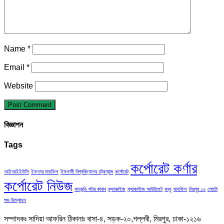
Name
*
Email
*
Website
বিজ্ঞাপন
Tags
কর্পোরেট কর্ণার
আইআইইউসি
ইফতার মাহফিল
ইসলামী বিশ্ববিদ্যালয় চট্রগ্রাম
কর্পোরেট
কর্পোরেট নিউজ
ধানমন্ডি স্টার কাবাব
ফ্র্যাঞ্চাইজ
ফ্র্যাঞ্চাইজ আউটলেট
বন্ধু
মাহফিল
মিরপুর ১২
লোটো
শুভ উদ্বোধন
সম্পাদকঃ সাদিয়া আফরিন ঠিকানাঃ বাসা-৪, সড়ক-২০,পল্লবী, মিরপুর, ঢাকা-১২১৬