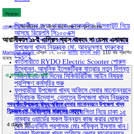
শিরোনাম
শিক্ষার্থীদের জন্য দারাজে এক্সক্লুসিভ ডিসকাউন্ট নিয়ে
হোম
/
জাতীয়
/
আগামীকাল ১৮ই এপ্রিল গ্যাস থাকবে না যেসব এলাকায়
আসছে রিয়েলমি সি১০০এক্স
আগামীকাল ১৮ই এপ্রিল গ্যাস থাকবে না যেসব এলাকায়
গফরগাঁও উপজেলা খাদ্য অফিসে সেবার মানোন্নয়নে
উপজেলা খাদ্য নিয়ন্ত্রক মো. আবদুল্লাহ্ ফারুকের
Maminul Islam
এপ্রিল ১৭, ২০২৫
জাতীয়
মন্তব্য করুন
110 বার প্রদর্শিত
নেতৃত্ব
হয়েছে
কর্তিমারীতে RYDO Electric Scooter শোরুম
উদ্বোধন, আধুনিক ইলেকট্রিক যাত্রার নতুন দিগন্ত
সিএসই তে দুই দিনের সিকিউরিটিজ আইন বিষয়ক
এ সম্পর্কিত আরো পোস্ট
প্রশিক্ষণ কর্মসূচির শুরু
ফুলবাড়ীয়া উপজেলা খাদ্য অফিসে সেবার মানোন্নয়নে
ইতিবাচক উদ্যোগ, নেতৃত্বে উপজেলা খাদ্য নিয়ন্ত্রক
মোহাম্মদ ছাইদুর রহমান
গফরগাঁও উপজেলা খাদ্য অফিসে সেবার মানোন্নয়নে উপজেলা খাদ্য
নিয়ন্ত্রক মো. আবদুল্লাহ্ ফারুকের নেতৃত্ব
দলমত নির্বিশেষে সকলের সহযোগিতা নিয়ে ঢাকা ১৫
নাম্বার ওয়ার্ডের সকল উন্নয়ন কাজ করার ঘোষণা
4 days পূর্বে
দেন ডিএনসিসি প্রশাসক মোঃ শফিকুল ইসলাম খান |
ভালুকা উপজেলা খাদ্য অফিসে সেবার মানোন্নয়নে