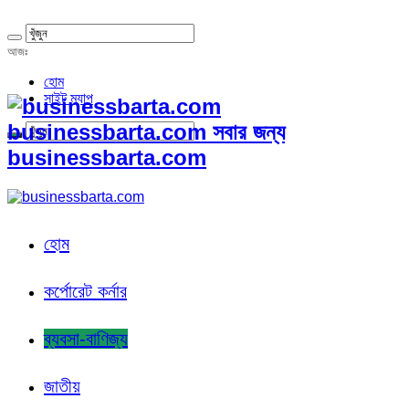
আজঃ
হোম
সাইট ম্যাপ
businessbarta.com সবার জন্য
businessbarta.com
হোম
কর্পোরেট কর্নার
ব্যবসা-বাণিজ্য
জাতীয়