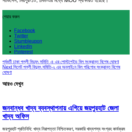
সার্ভিসেস, মিরপুর-১০, ঢাকা-এর মধ্যে MOU স্বাক্ষরিত হয়েছে।
শেয়ার করুন
Facebook
Twitter
Stumbleupon
LinkedIn
Pinterest
পূর্ববর্তী
ঢাকা পল্লী বিদ্যুৎ সমিতি -৪ এর পোস্টপেইড বিল সংক্রান্ত বিশেষ ঘোষণা
Next
সিলেট পল্লী বিদ্যুৎ সমিতি-২ এর অনলাই‌নে বিল প‌রি‌শোধ সংক্রান্ত বিশেষ
ঘোষণা
আরও দেখুন
জনবান্ধব খাদ্য ব্যবস্থাপনায় এগিয়ে জয়পুরহাট জেলা
খাদ্য অফিস
জয়পুরহাট প্রতিনিধি: খাদ্য নিরাপত্তা নিশ্চিতকরণ, সরকারি খাদ্যশস্য সংগ্রহ কার্যক্রম