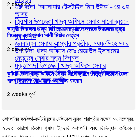
2 days পূর্বে
শুরু হলো ‘আনোয়ার টেক্সটাইল মিল উইক’-এর ৩য়
আসর
ত্রিশাল উপজেলা খাদ্য অফিসে সেবার মানোন্নয়নে
উপজেলা খাদ্য নিয়ন্ত্রক শ্যামল সরকারের নেতৃত্ব
ভালুকা উপজেলা খাদ্য অফিসে সেবার মানোন্নয়নে উপজেলা খাদ্য
প্রশংসিত
নিয়ন্ত্রক মোঃ হাসান আলী মিয়ার নেতৃত্ব
জনবান্ধব সেবায় আস্থার প্রতীক: ময়মনসিংহ সদর
2 days পূর্বে
উপজেলা খাদ্য অফিসে মোঃ রেজাউল ইসলামের
নেতৃত্বে সেবার নতুন দিগন্ত
মুক্তাগাছা উপজেলা খাদ্য অফিসে সেবার
মানোন্নয়নে প্রশংসিত উপজেলা খাদ্য নিয়ন্ত্রক
কুষ্টিয়া জেলা খাদ্য অফিসে সেবার মানোন্নয়নে নেতৃত্ব দিচ্ছেন জেলা
মুহাম্মদ আশরাফ আলী
খাদ্য নিয়ন্ত্রক মোঃ আল্-ওয়াজিউর রহমান
2 weeks পূর্বে
কোম্পানির কর্মকর্তা-কর্মচারীবৃন্দের মেডিকেল সুবিধা প্রাপ্তীর লক্ষ্যে ০৭ নভেম্বর,
২০২৩ তারিখে তিতাস গ‍্যাস টিএন্ডডি কোম্পানি এবং ডিজিল্যাব মেডিকেল