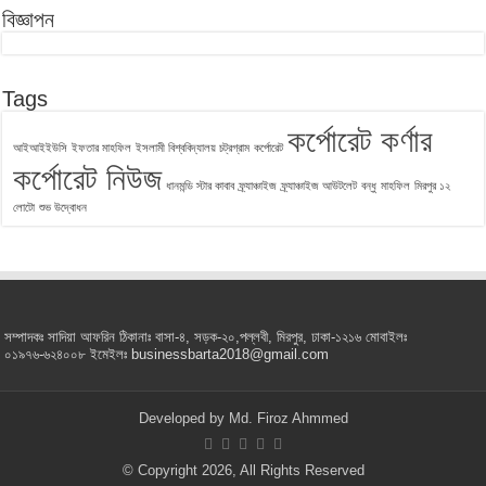
বিজ্ঞাপন
Tags
কর্পোরেট কর্ণার
আইআইইউসি
ইফতার মাহফিল
ইসলামী বিশ্ববিদ্যালয় চট্রগ্রাম
কর্পোরেট
কর্পোরেট নিউজ
ধানমন্ডি স্টার কাবাব
ফ্র্যাঞ্চাইজ
ফ্র্যাঞ্চাইজ আউটলেট
বন্ধু
মাহফিল
মিরপুর ১২
লোটো
শুভ উদ্বোধন
সম্পাদকঃ সাদিয়া আফরিন ঠিকানাঃ বাসা-৪, সড়ক-২০,পল্লবী, মিরপুর, ঢাকা-১২১৬ মোবাইলঃ
০১৯৭৬-৬২৪০০৮ ইমেইলঃ businessbarta2018@gmail.com
Developed by
Md. Firoz Ahmmed
© Copyright 2026, All Rights Reserved