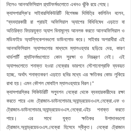
নিলেও আনঅফিসিয়াল প্ল্যাটফর্মগুলোতে এখনও ঝুঁকি রয়ে গেছে।
ক্যাসপারস্কি’র সাইবারসিকিউরিটি বিশেষজ্ঞ দিমিত্রি কালিনিন বলেন,
“ব্যবহারকারী রা প্রায়ই অফিসিয়াল অ্যাপের বিধিনিষেধ এড়াতে বা
অতিরিক্ত ফিচারযুক্ত অ্যাপ বিনামূল্যে আনলক করতে আনঅফিসিয়াল ও
মডিফাইড অ্যাপ্লিকেশনগুলো ডাউনলোড করে। সাইবার অপরাধীরা এই
আনঅফিসিয়াল অ্যাপগুলোর মাধ্যমে ম্যালওয়্যার ছড়িয়ে দেয়, কারণ
থার্ডপার্টি প্ল্যাটফর্মগুলোতে কোন সুরক্ষা ও নিয়ন্ত্রণ নেই। এই
অ্যাপগুলোতে শনাক্ত হওয়া নেক্রোর ভারশনে স্টেগানোগ্রাফি ব্যবহৃত
হচ্ছে, অর্থাৎ শনাক্তকরণ এড়াতে ছবির মধ্যে এর ক্ষতিকর কোড লুকিয়ে
রাখা হয়। এমন কৌশল মোবাইল ম্যালওয়্যারে বিরল।”
ক্যাসপারস্কির সিকিউরিটি সল্যুশন নেক্রো থেকে ব্যবহারকারীদের রক্ষা
করতে পারে এবং ট্রোজান-ডাউনলোডার.অ্যান্ড্রয়েডওএস.নেক্রো.এফ ও
ট্রোজান-ডাউনলোডার.অ্যান্ড্রয়েডওএস.নেক্রো.এইচ শনাক্ত করতে
পারে। এর সাথে যুক্ত ক্ষতিকর উপাদানগুলো
ট্রোজান.অ্যান্ড্রয়েডওএস.নেক্রো হিসেবে স্বীকৃত। নেক্রো ট্রোজান