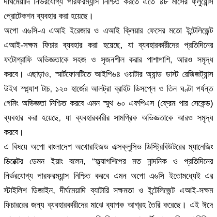
দীর্ঘমেয়াদি নির্ভরযোগ্য পারফরম্যান্স নিশ্চিত করতে এতে ৪৮ মাসের ফ্লুয়েন্সি
প্রোটেকশন ব্যবহার করা হয়েছে।
অপো এ৬সি-এ এআই ইরেজার ও এআই ক্লিয়ার ফেসের মতো ইন্টেলিজেন্ট
এআই-সক্ষম ফিচার ব্যবহার করা হয়েছে, যা ব্যবহারকারীদের প্রতিদিনের
ফটোগ্রাফি অভিজ্ঞতাকে সহজ ও সৃজনশীল করার পাশাপাশি, আরও সমৃদ্ধ
করবে। এছাড়াও, স্মার্টফোনটিতে আইপি৬৪ ওয়াটার অ্যান্ড ডাস্ট রেজিজট্যান্স
উইথ স্প্ল্যাশ টাচ, ১২০ হার্জের আলট্রা ব্রাইট ডিসপ্লে ও তিন ঘণ্টা পর্যন্ত
গেমিং অভিজ্ঞতা নিশ্চিত করবে এমন স্মুথ ৬০ এফপিএস (ফ্রেম পার সেকেন্ড)
ব্যবহার করা হয়েছে, যা ব্যবহারকারীর সামগ্রিক অভিজ্ঞতাকে আরও সমৃদ্ধ
করবে।
এ বিষয়ে অপো বাংলাদেশ অথোরাইজড এক্সক্লুসিভ ডিস্ট্রিবিউটরের ম্যানেজিং
ডিরেক্টর ডেমন ইয়াং বলেন, “ফ্ল্যাগশিপের মত নান্দনিক ও প্রতিদিনের
নির্ভরযোগ্য পারফরম্যান্স নিশ্চিত করবে এমন অপো এ৬সি ইতোমধ্যেই এর
স্টাইলিশ ডিজাইন, দীর্ঘমেয়াদি ব্যাটারি সক্ষমতা ও ইন্টেলিজেন্ট এআই-সক্ষম
ফিচাররের জন্য ব্যবহারকারীদের মাঝে ব্যাপক আগ্রহ তৈরি করেছে। এই ঈদে