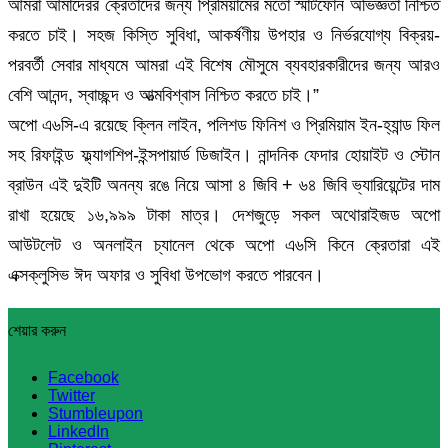
আমরা আমাদেরর ক্রেতাদের জন্য প্রিমিয়ামের মতো স্মার্টফোন অভিজ্ঞতা নিশ্চিত
করতে চাই। সহজ কিস্তি সুবিধা, আকর্ষণীয় উপহার ও নির্ভরযোগ্য বিক্রয়-
পরবর্তী সেবার মাধ্যমে আমরা এই বিশেষ মৌসুমে ব্যবহারকারীদের জন্য আরও
বেশি আনন্দ, স্বাচ্ছন্দ ও আত্মবিশ্বাস নিশ্চিত করতে চাই।”
অপো এ৬সি-এ রয়েছে ক্লিন লাইন, পলিশড ফিনিশ ও প্রিমিয়াম ইন-হ্যান্ড ফিল
সহ রিফাইন্ড ফ্ল্যাগশিপ-ইন্সপায়ার্ড ডিজাইন। নান্দনিক ফেদার হোয়াইট ও স্টোন
ব্রাউন এই দুইটি অনন্য রঙে নিয়ে আসা ৪ জিবি + ৬৪ জিবি ভ্যারিয়েন্টের দাম
রাখা হয়েছে ১৬,৯৯৯ টাকা মাত্র। দেশজুড়ে সকল অথোরাইজড অপো
আউটলেট ও অনলাইন চ্যানেল থেকে অপো এ৬সি কিনে ক্রেতারা এই
এক্সক্লুসিভ ঈদ অফার ও সুবিধা উপভোগ করতে পারবেন।
শেয়ার করুন
Facebook
Twitter
Stumbleupon
LinkedIn