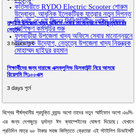
কর্তিমারীতে RYDO Electric Scooter শোরুম
উদ্বোধন, আধুনিক ইলেকট্রিক যাত্রার নতুন দিগন্ত
সিএসই তে দুই দিনের সিকিউরিটিজ আইন বিষয়ক
নান্দাইল উপজেলা খাদ্য অফিসে সেবার মানোন্নয়নে সাবিকুন্নাহারের
প্রশিক্ষণ কর্মসূচির শুরু
নেতৃত্ব
ফুলবাড়ীয়া উপজেলা খাদ্য অফিসে সেবার মানোন্নয়নে
ইতিবাচক উদ্যোগ, নেতৃত্বে উপজেলা খাদ্য নিয়ন্ত্রক
3 hours পূর্বে
মোহাম্মদ ছাইদুর রহমান
শিক্ষার্থীদের জন্য দারাজে এক্সক্লুসিভ ডিসকাউন্ট নিয়ে আসছে
রিয়েলমি সি১০০এক্স
3 days পূর্বে
বিশ্বের শীর্ষস্থানীয় প্রযুক্তি ব্র্যান্ড অপো তাদের নতুন স্মার্টফোন অপো এ৬সি-
এর জন্য দেশজুড়ে দুর্দান্ত ঈদ ক্যাম্পেইনের ঘোষণা দিয়েছে। যেখানে
প্রতিদিন মাত্র ৬৮ টাকার সহজ কিস্তিতে ক্রেতারা এই স্টাইলিশ ডিভাইসটি