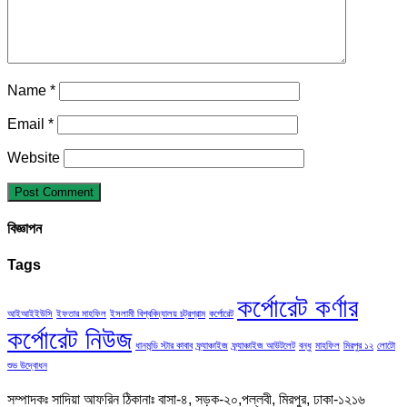
Name
*
Email
*
Website
বিজ্ঞাপন
Tags
কর্পোরেট কর্ণার
আইআইইউসি
ইফতার মাহফিল
ইসলামী বিশ্ববিদ্যালয় চট্রগ্রাম
কর্পোরেট
কর্পোরেট নিউজ
ধানমন্ডি স্টার কাবাব
ফ্র্যাঞ্চাইজ
ফ্র্যাঞ্চাইজ আউটলেট
বন্ধু
মাহফিল
মিরপুর ১২
লোটো
শুভ উদ্বোধন
সম্পাদকঃ সাদিয়া আফরিন ঠিকানাঃ বাসা-৪, সড়ক-২০,পল্লবী, মিরপুর, ঢাকা-১২১৬