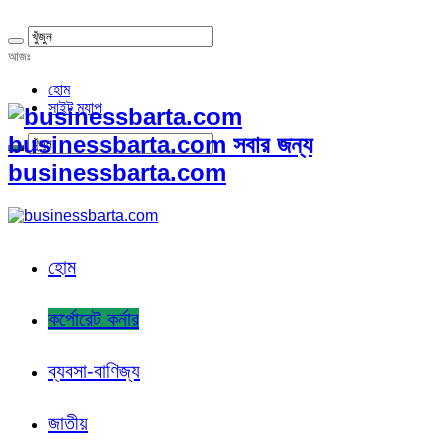
আজঃ
হোম
সাইট ম্যাপ
businessbarta.com সবার জন্য
businessbarta.com
হোম
কর্পোরেট কর্নার
ব্যবসা-বাণিজ্য
জাতীয়