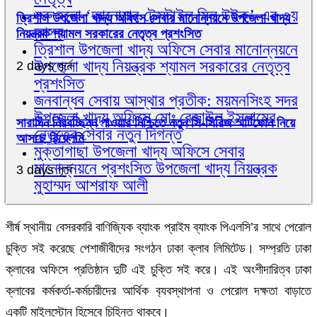
শুরু হলো ‘আনোয়ার টেক্সটাইল মিল উইক’-এর ৩য়
ত্রিশাল উপজেলা খাদ্য অফিসে সেবার মানোন্নয়নে উপজেলা খাদ্য
আসর
নিয়ন্ত্রক শ্যামল সরকারের নেতৃত্ব প্রশংসিত
ত্রিশাল উপজেলা খাদ্য অফিসে সেবার মানোন্নয়নে
উপজেলা খাদ্য নিয়ন্ত্রক শ্যামল সরকারের নেতৃত্ব
2 days পূর্বে
প্রশংসিত
জনবান্ধব সেবায় আস্থার প্রতীক: ময়মনসিংহ সদর
উপজেলা খাদ্য অফিসে মোঃ রেজাউল ইসলামের
সারাদিন নিরবচ্ছিন্ন পাওয়ার নিশ্চিতে নতুন সি-সিরিজ স্মার্টফোন নিয়ে
নেতৃত্বে সেবার নতুন দিগন্ত
আসছে রিয়েলমি
মুক্তাগাছা উপজেলা খাদ্য অফিসে সেবার
মানোন্নয়নে প্রশংসিত উপজেলা খাদ্য নিয়ন্ত্রক
3 days পূর্বে
মুহাম্মদ আশরাফ আলী
শীর্ষ স্থানীয় বেসরকারি বাণিজ্যিক ব্যাংক প্রাইম ব্যাংক পিএলসি’র সাথে পেরোল
চুক্তি সই করেছে পেশাজীবীদের সংগঠন ঢাকা ক্লাব লিমিটেড। সম্প্রতি ঢাকা
ক্লাবের অফিসে প্রতিষ্ঠান দুটি এই চুক্তি সই করে। এই অংশীদারিত্ব ঢাকা
ক্লাবের কর্মকর্তা-কর্মচারীদের আর্থিক ব‌্যবস্থাপনা ও পেরোল দক্ষতা বাড়াতে
একটি মাইলস্টোন হিসেবে চিহ্নিত থাকবে।