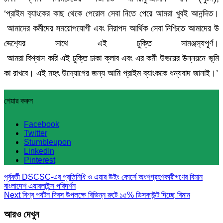
‘প্রাইম ব‌্যাংকের কাছ থেকে পেরোল সেবা নিতে পেরে আমরা খুবই আনন্দিত।
আমাদের কর্মীদের সময়োপযোগী এবং নিরাপদ আর্থিক সেবা নিশ্চিতে আমাদের উ
দ্দেশ‌্যের সাথে এই চুক্তি সামঞ্জস‌্যপূর্ণ।
আমরা বিশ্বাস করি এই চুক্তি ঢাকা ক্লাব এবং এর কর্মী উভয়ের উন্নয়নে ভূমি
কা রাখবে। এই মহৎ উদ্যোগের জন্য আমি প্রাইম ব্যাংককে ধন্যবাদ জানাই।’
শেয়ার করুন
Facebook
Twitter
Stumbleupon
LinkedIn
Pinterest
পূর্ববর্তী
DSCSC-এর প্রতিনিধি ও এয়ার উইং কোর্সে অংশগ্রহণকারীগণের বিমান
বাংলাদেশ এয়ারলাইন্স পরিদর্শন
Next
বিশ্ব পর্যটন দিবস উপলক্ষে বিভিন্ন রুটে ১৫% ডিসকাউন্ট দিচ্ছে বিমান
আরও দেখুন