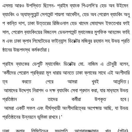
এসময় আরও উপস্থিত ছিলেন- প্রাইম ব্যাংক পিএলসি’র হেড অব উইমেন
ব্যাংকিং ও অ্যাফ্লুয়েন্ট সেগমেন্ট শায়লা আবেদীন, হেড অব পেরোল ব্যাংকিং অনু
প কান্তি দাশ, ঢাকা উত্তরের রিজিওনাল হেড খাদেম মোহাম্মদ ইফতেখার ফাই
সাল, পেরোল ব‌্যাংকিংয়ের বিজনেস ডেভলপমেন্ট ম‌্যানেজর মুশফিক আহমেদ ফাহি
ম এবং ঢাকা ক্লাব লিমেটেডের ফাইন‌্যান্স ডিরেক্টর মজিবুর রহমান সহ উভয় প্রতি
ষ্ঠানের উচ্চপদস্থ কর্মকর্তারা।
প্রাইম ব্যাংকের ডেপুটি ম্যানেজিং ডিরেক্টর মো. নাজিম এ চৌধুরী বলেন,
‘কর্মীদের পেরোল প্রক্রিয়া মূল ধারায় আনতে ঢাকা ক্লাবের সাথে এই অংশীদারি
ত্ব করতে পেরে আমরা খুবই আনন্দিত।
আমাদের উদ্দেশ‌্য নিরাপদ ও দক্ষ ব‌্যাংকিং সেবা প্রদান করা, যার মাধ‌্যমে উভয়
প্রতিষ্ঠান ও তাদের কর্মীরা উপকৃত হবে।
আমরা একটি সফল এবং দীর্ঘস্থায়ী অংশীদারিত্বের অপেক্ষায় আছি, যা উভয়
প্রতিষ্ঠানের উন্নয়নে ভূমিকা রাখবে।’
ঢাকা ক্লাব লিমিটেডের সভাপতি আশরাফুজ্জামান খান (পুটন),