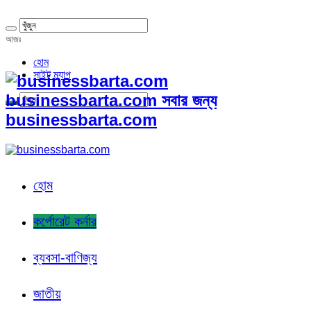
আজঃ
হোম
সাইট ম্যাপ
businessbarta.com সবার জন্য
businessbarta.com
হোম
কর্পোরেট কর্নার
ব্যবসা-বাণিজ্য
জাতীয়