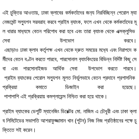
এই চুক্তির আওতায়, ঢাকা ক্লাবের কর্মকর্তাদের জন‌্য নিরবিচ্ছিন্ন পেরোল ম‌্যা
নেজমেন্ট সল‌্যুশন সরবরাহ করবে প্রাইম ব‌্যাংক, ফলে এখন থেকে কর্মকর্তাদের মূ
ল ধারার মাধ‌্যমে বেতন পরিশোধ করা হবে এবং তারা ব‌্যাংক থেকে এক্সক্লুসিভ
সেবা উপভোগ করবে।
এছাড়াও ঢাকা ক্লাব কর্তৃপক্ষ এখন থেকে দ্রুত সময়ের মধ‌্যে এবং নিরাপদে ক
র্মীদের বেতন বণ্টন করতে পারবে, পারসোনাল ব‌্যাংকিংয়ের বিভিন্ন নির্দিষ্ট কিছু সে
বা এবং পারসোনাইজড আর্থিক সেবা উপভোগ করতে পারবে।
প্রাইম ব‌্যাংকের পেরোল সল‌্যুশন মূলত নির্ভুলভাবে বেতন প্রদানে প্রশাসনিক
প্রক্রিয়া কমাতে ডিজাইন করা হয়েছে।
পাশাপাশি এই প্রক্রিয়ায় কমপ্লায়েন্স নিশ্চিত করা হয়ে থাকে।
প্রাইম ব্যাংকের ডেপুটি ম্যানেজিং ডিরেক্টর মো. নাজিম এ চৌধুরী এবং ঢাকা ক্লা
ব লিমিটেডের সভাপতি আশরাফুজ্জামান খান (পুটন) নিজ নিজ প্রতিষ্ঠানের পক্ষে চু
ক্তিতে সই করেন।