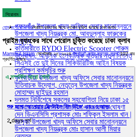
শিরোনাম
গফরগাঁও উপজেলা খাদ্য অফিসে সেবার মানোন্নয়নে
হোম
/
কর্পোরেট কর্নার
/
প্রাইম ব‌্যাংকের সাথে পেরোল চুক্তি করেছে ঢাকা ক্লাব
উপজেলা খাদ্য নিয়ন্ত্রক মো. আবদুল্লাহ্ ফারুকের
প্রাইম ব‌্যাংকের সাথে পেরোল চুক্তি করেছে ঢাকা ক্লাব
নেতৃত্ব
কর্তিমারীতে RYDO Electric Scooter শোরুম
Maminul Islam
সেপ্টেম্বর ২৫, ২০২৪
কর্পোরেট কর্নার
মন্তব্য করুন
102 বার
উদ্বোধন, আধুনিক ইলেকট্রিক যাত্রার নতুন দিগন্ত
প্রদর্শিত হয়েছে
সিএসই তে দুই দিনের সিকিউরিটিজ আইন বিষয়ক
প্রশিক্ষণ কর্মসূচির শুরু
ফুলবাড়ীয়া উপজেলা খাদ্য অফিসে সেবার মানোন্নয়নে
এ সম্পর্কিত আরো পোস্ট
ইতিবাচক উদ্যোগ, নেতৃত্বে উপজেলা খাদ্য নিয়ন্ত্রক
মোহাম্মদ ছাইদুর রহমান
দলমত নির্বিশেষে সকলের সহযোগিতা নিয়ে ঢাকা ১৫
নাম্বার ওয়ার্ডের সকল উন্নয়ন কাজ করার ঘোষণা
শুরু হলো ‘আনোয়ার টেক্সটাইল মিল উইক’-এর ৩য় আসর
দেন ডিএনসিসি প্রশাসক মোঃ শফিকুল ইসলাম খান |
2 days পূর্বে
ভালুকা উপজেলা খাদ্য অফিসে সেবার মানোন্নয়নে
উপজেলা খাদ্য নিয়ন্ত্রক মোঃ হাসান আলী মিয়ার
নেতৃত্ব