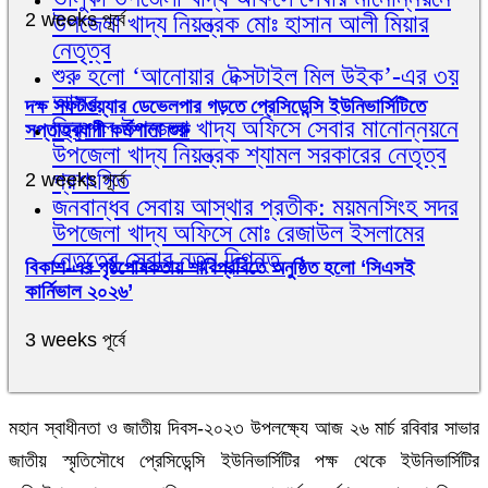
2 weeks পূর্বে
উপজেলা খাদ্য নিয়ন্ত্রক মোঃ হাসান আলী মিয়ার
নেতৃত্ব
শুরু হলো ‘আনোয়ার টেক্সটাইল মিল উইক’-এর ৩য়
আসর
দক্ষ সফটওয়্যার ডেভেলপার গড়তে প্রেসিডেন্সি ইউনিভার্সিটিতে
ত্রিশাল উপজেলা খাদ্য অফিসে সেবার মানোন্নয়নে
সপ্তাহব্যাপী কর্মশালা শুরু
উপজেলা খাদ্য নিয়ন্ত্রক শ্যামল সরকারের নেতৃত্ব
প্রশংসিত
2 weeks পূর্বে
জনবান্ধব সেবায় আস্থার প্রতীক: ময়মনসিংহ সদর
উপজেলা খাদ্য অফিসে মোঃ রেজাউল ইসলামের
নেতৃত্বে সেবার নতুন দিগন্ত
বিকাশ-এর পৃষ্ঠপোষকতায় শাবিপ্রবিতে অনুষ্ঠিত হলো ‘সিএসই
কার্নিভাল ২০২৬’
3 weeks পূর্বে
মহান স্বাধীনতা ও জাতীয় দিবস-২০২৩ উপলক্ষ্যে আজ ২৬ মার্চ রবিবার সাভার
জাতীয় স্মৃতিসৌধে প্রেসিডেন্সি ইউনিভার্সিটির পক্ষ থেকে ইউনিভার্সিটির