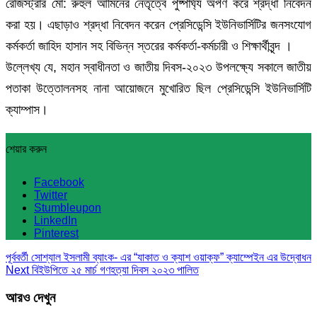
রেজিস্ট্রার মো: রুহুল আমিনের নেতৃত্বে পুষ্পার্ঘ্য অর্পণ করে শ্রদ্ধা নিবেদন
করা হয়। এছাড়াও শ্রদ্ধা নিবেদন করেন প্রেসিডেন্সি ইউনিভার্সিটির জনসংযোগ
কর্মকর্তা জাহিদ হাসান সহ বিভিন্ন স্তরের কর্মকর্তা-কর্মচারী ও শিক্ষার্থীবৃন্দ ।
উল্লেখ্য যে, মহান স্বাধীনতা ও জাতীয় দিবস-২০২৩ উপলক্ষ্যে সকালে জাতীয়
পতাকা উত্তোলনসহ নানা আয়োজনে মুখোরিত ছিল প্রেসিডেন্সি ইউনিভার্সিটি
ক্যাম্পাস।
শেয়ার করুন
Facebook
Twitter
Stumbleupon
LinkedIn
Pinterest
পূর্ববর্তী
সোশ্যাল ইসলামী ব্যাংক- এর “যাকাত ও ক্যাশ ওয়াক্ফ” ক্যাম্পেইন এর উদ্বোধন
Next
বিইউপিতে ২৫ মার্চ গণহত্যা দিবস ২০২৩ পালিত
আরও দেখুন