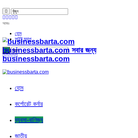
আজঃ
হোম
সাইট ম্যাপ
businessbarta.com সবার জন্য
businessbarta.com
হোম
কর্পোরেট কর্নার
ব্যবসা-বাণিজ্য
জাতীয়