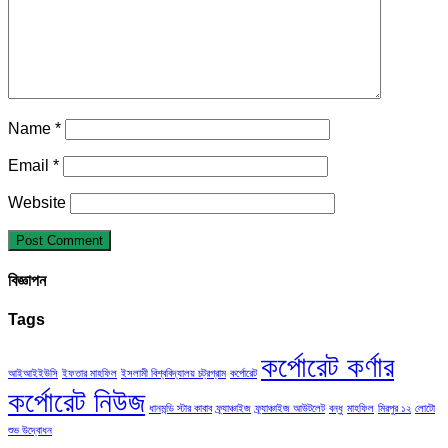
Name
*
Email
*
Website
বিজ্ঞাপন
Tags
কর্পোরেট কর্ণার
আইআইইউসি
ইফতার মাহফিল
ইসলামী বিশ্ববিদ্যালয় চট্রগ্রাম
কর্পোরেট
কর্পোরেট নিউজ
ধানমন্ডি স্টার কাবাব
ফ্র্যাঞ্চাইজ
ফ্র্যাঞ্চাইজ আউটলেট
বন্ধু
মাহফিল
মিরপুর ১২
লোটো
শুভ উদ্বোধন