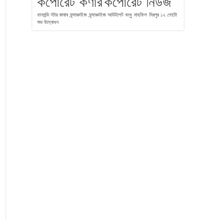
কর্পোরেট কর্ণার
কর্পোরেট নিউজ
ধানমন্ডি স্টার কাবাব
ফ্র্যাঞ্চাইজ
ফ্র্যাঞ্চাইজ আউটলেট
বন্ধু
মাহফিল
মিরপুর ১২
লোটো
শুভ উদ্বোধন