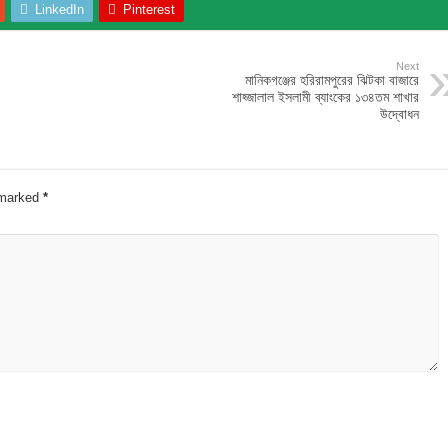
LinkedIn
Pinterest
Next
মানিকগঞ্জের হরিরামপুরের ঝিটকা বাজারে
শাহ্জালাল ইসলামী ব্যাংকের ১৩৪তম শাখার
উদ্বোধন
e marked
*