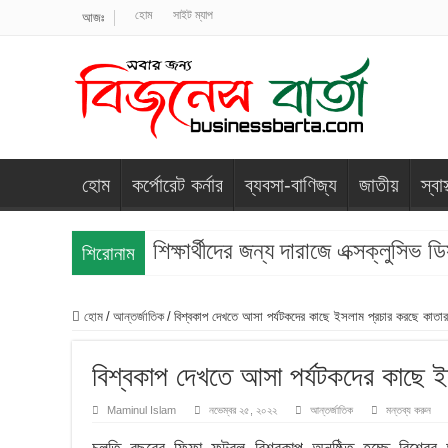
হোম
সাইট ম্যাপ
আজঃ
হোম
কর্পোরেট কর্নার
ব্যবসা-বাণিজ্য
জাতীয়
স্বাস
শিক্ষার্থীদের জন্য দারাজে এক্সক্লুসিভ
শিরোনাম
হোম
/
আন্তর্জাতিক
/
বিশ্বকাপ দেখতে আসা পর্যটকদের কাছে ইসলাম প্রচার করছে কাতার
বিশ্বকাপ দেখতে আসা পর্যটকদের কাছে ই
Maminul Islam
নভেম্বর ২৫, ২০২২
আন্তর্জাতিক
মন্তব্য করুন
চলতি বছরের ফিফা ফুটবল বিশ্বকাপ অনুষ্ঠিত হচ্ছে বিশ্ব