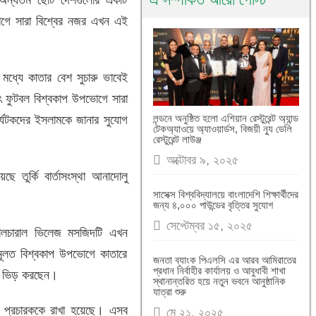
ভোগে সারা বিশ্বের নজর এখন এই
ধ্যে কাতার বেশ সুচারু ভাবেই
 ফুটবল বিশ্বকাপ উপভোগে সারা
লন্ডনে অনুষ্ঠিত হলো এশিয়ান রেস্টুরেন্ট অ্যান্ড
পর্যটকদের ইসলামকে জানার সুযোগ
টেকঅ্যাওয়ে অ্যাওয়ার্ডস, বিজয়ী ন্যু ডেলি
রেস্টুরেন্ট লাউঞ্জ
অক্টোবর ৯, ২০২৫
 তুর্কি বার্তাসংস্থা আনাদোলু
সাসেক্স বিশ্ববিদ্যালয়ে বাংলাদেশি শিক্ষার্থীদের
জন্য ৪,০০০ পাউন্ডের বৃত্তির সুযোগ
সেপ্টেম্বর ১৫, ২০২৫
কালচারাল ভিলেজ মসজিদটি এখন
 মূলত বিশ্বকাপ উপভোগে কাতারে
জনতা ব্যাংক পিএলসি এর আরব আমিরাতের
প্রধান নির্বাহীর কার্যালয় ও আবুধাবী শাখা
ানে ভিড় করছেন।
স্থানান্তরিত হয়ে নতুন ভবনে আনুষ্ঠানিক
যাত্রা শুরু
ম প্রচারককে রাখা হয়েছে। এসব
মে ২১, ২০২৫