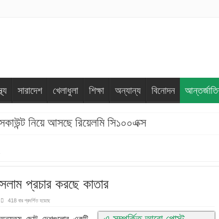
্থ্য
সারাদেশ
খেলাধুলা
শিক্ষা
অন্যান্য
বিনোদন
আন্তর্জাত
 ডিসকাউন্ট নিয়ে আসছে রিয়েলমি সি১০০এক্স
সলাম প্রচার করছে কাতার
418 বার প্রদর্শিত হয়েছে
এ সম্পর্কিত আরো পোস্ট
ের অন্যতম ছোট দেশগুলোর একটি