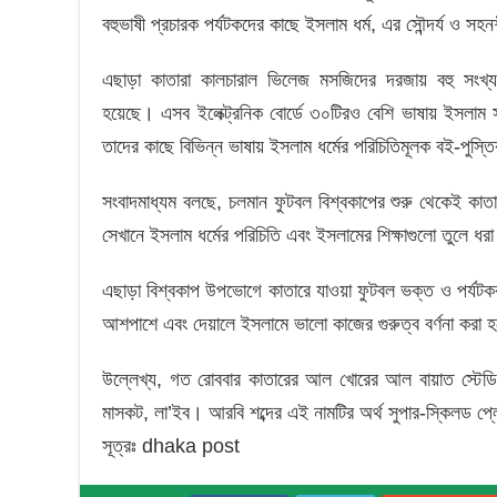
বহুভাষী প্রচারক পর্যটকদের কাছে ইসলাম ধর্ম, এর সৌন্দর্য ও সহ
এছাড়া কাতারা কালচারাল ভিলেজ মসজিদের দরজায় বহু সংখ্যক
হয়েছে। এসব ইলেক্ট্রনিক বোর্ডে ৩০টিরও বেশি ভাষায় ইসলাম সম্
তাদের কাছে বিভিন্ন ভাষায় ইসলাম ধর্মের পরিচিতিমূলক বই-পুস্ত
সংবাদমাধ্যম বলছে, চলমান ফুটবল বিশ্বকাপের শুরু থেকেই কাত
সেখানে ইসলাম ধর্মের পরিচিতি এবং ইসলামের শিক্ষাগুলো তুলে ধরা
এছাড়া বিশ্বকাপ উপভোগে কাতারে যাওয়া ফুটবল ভক্ত ও পর্যটকরা
আশপাশে এবং দেয়ালে ইসলামে ভালো কাজের গুরুত্ব বর্ণনা করা হ
উল্লেখ্য, গত রোববার কাতারের আল খোরের আল বায়াত স্টেডিয়া
মাসকট, লা’ইব। আরবি শব্দের এই নামটির অর্থ সুপার-স্কিলড প্ল
সূত্রঃ dhaka post