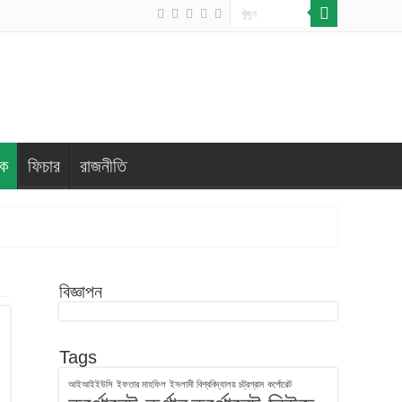
িক
ফিচার
রাজনীতি
বিজ্ঞাপন
Tags
আইআইইউসি
ইফতার মাহফিল
ইসলামী বিশ্ববিদ্যালয় চট্রগ্রাম
কর্পোরেট