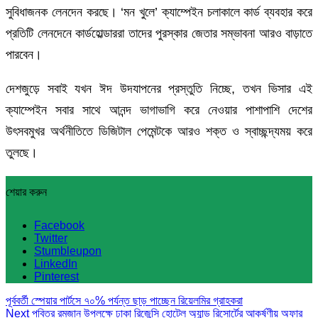
সুবিধাজনক লেনদেন করছে। ‘মন খুলে’ ক্যাম্পেইন চলাকালে কার্ড ব্যবহার করে
প্রতিটি লেনদেনে কার্ডহোল্ডাররা তাদের পুরস্কার জেতার সম্ভাবনা আরও বাড়াতে
পারবেন।
দেশজুড়ে সবাই যখন ঈদ উদযাপনের প্রস্তুতি নিচ্ছে, তখন ভিসার এই
ক্যাম্পেইন সবার সাথে আনন্দ ভাগাভাগি করে নেওয়ার পাশাপাশি দেশের
উৎসবমুখর অর্থনীতিতে ডিজিটাল পেমেন্টকে আরও শক্ত ও স্বাচ্ছন্দ্যময় করে
তুলছে।
শেয়ার করুন
Facebook
Twitter
Stumbleupon
LinkedIn
Pinterest
পূর্ববর্তী
স্পেয়ার পার্টসে ৭০% পর্যন্ত ছাড় পাচ্ছেন রিয়েলমির গ্রাহকরা
Next
পবিত্র রমজান উপলক্ষে ঢাকা রিজেন্সি হোটেল অ্যান্ড রিসোর্টের আকর্ষণীয় অফার