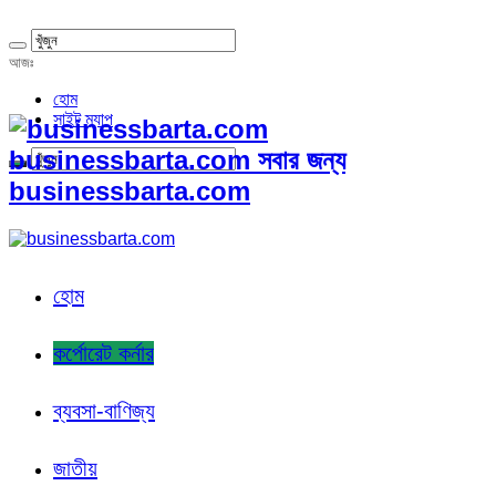
আজঃ
হোম
সাইট ম্যাপ
businessbarta.com সবার জন্য
businessbarta.com
হোম
কর্পোরেট কর্নার
ব্যবসা-বাণিজ্য
জাতীয়