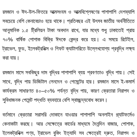
রমজান ও ঈদ-উল-ফিতরে আত্মসংযম ও আত্মবিশ্লেষণের পাশাপাশি দেশব্যাপি
সবচেয়ে বেশি কেনাবেচাও হয়ে থাকে। প্রতিবছর এই উৎসব জাতীয় অর্থনীতিতে
আনুমানিক ১.৫ ট্রিলিয়ন টাকা অবদান রাখে, যার মধ্যে শুধু ঢাকাতেই প্রায়
৭০% বার্ষিক পোশাক বিক্রি ঈদকে কেন্দ্র করে হয়। এ সময়ে রিটেইল,
ট্রাভেল, ফুড, ইলেকট্রনিক্স ও গিফট ক্যাটাগরিতে উল্লেখযোগ্য প্রবৃদ্ধি লক্ষ্য
করা যায়।
রমজান মাসে সবকিছুর দাম বৃদ্ধির পাশাপাশি ব্যয় প্রবণতাও বৃদ্ধি পায়। সেই
সাথে, বৃদ্ধি পায় ডিজিটাল লেনদেন ও পেমেন্টের হার। রমজান মাসে ই-কমার্স
কার্যক্রম সাধারণত ৪০–৫০% পর্যন্ত বৃদ্ধি পায়, কারণ ক্রেতারা নিরাপদ ও
সুবিধাজনক পেমেন্ট পদ্ধতি ব্যবহারে বেশি স্বাচ্ছন্দ্যবোধ করেন।
বর্তমানে ক্রেতারা সরাসরি দোকানে যাওয়ার পাশাপাশি অনলাইন প্ল্যাটফর্মেও
কেনাকাটা করছে। আর সেক্ষেত্রে কার্ডের মাধ্যমে দৈনন্দিন বাজার, পোশাক,
ইলেকট্রনিক্স পণ্য, ট্রাভেল বুকিং ইত্যাদি সব ক্ষেত্রেই দ্রুত, নিরাপদ ও