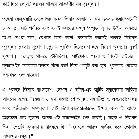
কার্ড দিয়ে পেমেন্ট করলেই থাকবে আকর্ষণীয় সব পুরস্কার।
পহেলা ফেব্রুয়ারি থেকে শুরু হওয়া ভিসার রমজান ও ঈদ ২০২৬ ক্যাম্পেইনটি
চলবে ৩১ মার্চ পর্যন্ত এবং একই সময়ের মধ্যে ‘স্পেন্ড অ্যান্ড উইন’ অফারে
অংশ নেওয়া যাবে, যেখানে ভিসা কার্ডে কেনাকাটা করলেই থাকছে বিভিন্ন
পুরস্কার জেতার সুযোগ। গ্র্যান্ড প্রাইজ হিসেবে থাকছে বিদেশ ভ্রমণের সুবর্ণ
সুযোগ। এছাড়াও থাকছে টেলিভিশন, স্মার্টফোন, গয়না ও গিফট ভাউচার।
ক্যাম্পেইন চলাকালে যতবার ভিসা কার্ড দিয়ে পেমেন্ট করা হবে, পুরস্কার জেতার
সম্ভাবনা তত বাড়বে।
এ প্রসঙ্গে ভিসা’র বাংলাদেশ, নেপাল ও ভুটান-এর কান্ট্রি ম্যানেজার সাব্বির
আহমেদ বলেন, “রমজান ও ঈদ বাংলাদেশে আনন্দ, সহমর্মিতা ও একাত্মতাবোধের
সাথে গভীরভাবে সম্পৃক্ত। তাই ভিসা কার্ডহোল্ডারদের ঈদের কেনাকাটা আরও
আনন্দময় করে তুলতে আমরা এই ক্যাম্পেইন শুরু করেছি। সহজ ও নিরাপদ
ভিসা পেমেন্ট ব্যবস্থার মাধ্যমে ঈদ উৎসবকে আরও অর্থবহ করে তোলাই
আমাদের লক্ষ্য।”