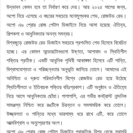
উদ্ভাবন কেমন হবে তা নির্ধারণ করে দেয়। আর ২০২৫ সালের জন্য,
অপো নিয়ে এসেছে এ বছরের সবচেয়ে মনোমুগ্ধকর শেড, রোজউড রেড।
অপো এ৬ প্রোর রোজ পেটাল ডিজাইনে নিয়ে আসা হয়েছে ঐতিহ্য,
শিল্পকলা ও আধুনিকতার অনন্য সমন্বয়।
বিশ্বজুড়ে রোজউড রেড ডিজাইন সবচেয়ে প্রশংসিত শেড হিসেবে বিবেচিত
হচ্ছে। এর কোমল আন্ডারটোনগুলো উষ্ণতা, আশাবাদ ও স্থিতিশীল
শক্তির প্রতীক। একটি আধুনিক পৃথিবী আকাঙ্ক্ষা হিসেবে এটি শান্তি,
বিশ্বাসযোগ্যতা ও পরিচ্ছন্নতার অনুভূতি জাগিয়ে তোলে। আমাদের এই
অনিশ্চিত ও দ্রুত পরিবর্তনশীল বিশ্বে রোজউড রেড হয়ে উঠেছে
স্থিতিশীলতা ও ইতিবাচক শক্তির বহিঃপ্রকাশ। এটি অনুষ্ঠান ও ঐতিহ্যে
নিয়ে আসে আধুনিকতার ছোঁয়া। পাশাপাশি, এর গভীর কনট্রাস্ট নান্দনিক
সামঞ্জস্য নিশ্চিত করে রঙটিকে চিরন্তন ও সমসাময়িক করে তোলে।
উজ্জ্বলতা ও শান্তির মধ্যে ভারসাম্য ধরে রাখে এটি, করে তোলে
আত্মবিশ্বাস ও অনুপ্রেরণার অংশ।
অপো এ৬ প্রোর রোজ পেটাল ডিজাইন প্রাকৃতিক বিশ্ব থেকে সরাসরি