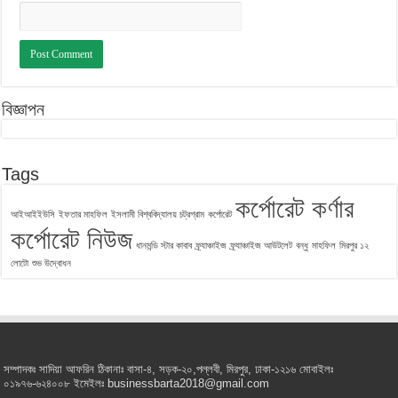
বিজ্ঞাপন
Tags
কর্পোরেট কর্ণার
আইআইইউসি
ইফতার মাহফিল
ইসলামী বিশ্ববিদ্যালয় চট্রগ্রাম
কর্পোরেট
কর্পোরেট নিউজ
ধানমন্ডি স্টার কাবাব
ফ্র্যাঞ্চাইজ
ফ্র্যাঞ্চাইজ আউটলেট
বন্ধু
মাহফিল
মিরপুর ১২
লোটো
শুভ উদ্বোধন
সম্পাদকঃ সাদিয়া আফরিন ঠিকানাঃ বাসা-৪, সড়ক-২০,পল্লবী, মিরপুর, ঢাকা-১২১৬ মোবাইলঃ
০১৯৭৬-৬২৪০০৮ ইমেইলঃ businessbarta2018@gmail.com