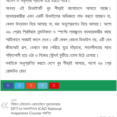
আবেগ ও সমৃদ্ধির প্রতীক হয়ে উঠতে পারে।
অনন্য এই ডিভাইসটি খুব শীঘ্রই বাংলাদেশে আসতে যাচ্ছে।
ব্যবহারকারীরা এমন একটি ডিভাইসের অভিজ্ঞতা লাভ করতে যাচ্ছেন যা,
কেবল উদ্ভাবন নিয়ে আসছে না, বরং অনুপ্রেরণাও নিয়ে আসছে। অপো
এ৬ প্রোর প্রিমিয়াম নান্দনিকতা ও স্পর্শের স্বাচ্ছন্দ্য ব্যবহারকারীর কাছে
স্মার্টফোনে সংজ্ঞাই বদলে দেবে। এটি কেবল কোনো ডিভাইস নয়, এটি যেন
জীবনেরই গল্প, যেখানে বাধা পেরিয়ে ঘুরে দাঁড়ানো, সহনশীলতার সাথে
শক্তিশালী হয়ে ওঠা ও নিজের সৌন্দর্য ফুটিয়ে তোলা উঠে এসেছে।
সবাইকে অনুপ্রাণিত করতে দেশে খুব শীঘ্রই আসছে, অপো এ৬ প্রো
রোজউড রেড!
পূর্ববর্তী
সিভিল এভিয়েশন একাডেমিতে যুক্তরাজ্যের
DFTএর সহযোগিতায় ICAO National
Inspectors Course সমাপ্তি
Next