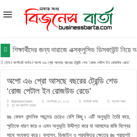
শিক্ষার্থীদের জন্য দারাজে এক্সক্লুসিভ ডিসকাউন্ট নিয়
হোম
/
কর্পোরেট কর্নার
/
অপো এ৬ প্রো আসছে বছরের ট্রেন্ডি শেড ‘রোজ পেটাল ইন রোজউড রেডে’
অপো এ৬ প্রো আসছে বছরের ট্রেন্ডি শেড
‘রোজ পেটাল ইন রোজউড রেডে’
Maminul Islam
সেপ্টেম্বর ২৫, ২০২৫
কর্পোরেট কর্নার
মন্তব্য করুন
12 বার প্রদর্শিত হয়েছে
রঙ কেবল নান্দনিক পছন্দের চেয়েও বেশি কিছু। এটি অনুভূতি তৈরি করে,
স্মৃতিকে ধারণ করে ও এমন অনুভূতি উদ্দীপ্ত করে যা আমাদের বাকি বিশ্বের
সাথে সংযুক্ত করে। ফ্যাশন, ডিজাইন ও প্রযুক্তির ক্ষেত্রে রঙ প্রায়শই