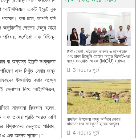
রা আইসিসিএলে একটি ইভেন্ট বুক
ে পারবেন। বলা চলে, আপনি যদি
ুষ্ঠানটির ক্ষেত্রে ভেন্যু ভাড়া
রিবার, কর্পোরেট এবং বিভিন্ন
ইস্ট ওয়েস্ট মেডিকেল কলেজ ও হাসপাতাল
এবং ঢাকা রিজেন্সি হোটেল অ্যান্ড রিসোর্ট-এর
মধ্যে সমঝোতা স্মারক (MOU) স্বাক্ষর
 বা অন্যান্য ইভেন্ট সংক্রান্ত
3 hours পূর্বে
িবেশ এবং নিখুঁত সেবার জন্য
হকদের উৎসাহিত করার লক্ষ্যে
– এই স্লোগান নিয়ে আইসিসিএল,
োশিতা সানজানা রিজভান বলেন,
 এবং তাদের প্রতি আরও বেশি
নান্দাইল উপজেলা খাদ্য অফিসে সেবার
মানোন্নয়নে সাবিকুন্নাহারের নেতৃত্ব
বিশ্বমানের ভেন্যুতে পরিবার,
4 hours পূর্বে
করার এ এক অনন্য সুযোগ।”