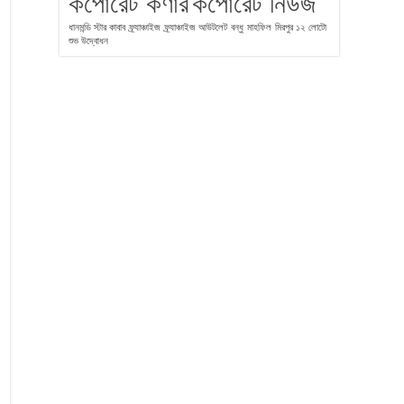
কর্পোরেট কর্ণার
কর্পোরেট নিউজ
ধানমন্ডি স্টার কাবাব
ফ্র্যাঞ্চাইজ
ফ্র্যাঞ্চাইজ আউটলেট
বন্ধু
মাহফিল
মিরপুর ১২
লোটো
শুভ উদ্বোধন