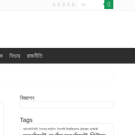
িক
ফিচার
রাজনীতি
বিজ্ঞাপন
Tags
আইআইইউসি
ইফতার মাহফিল
ইসলামী বিশ্ববিদ্যালয় চট্রগ্রাম
কর্পোরেট