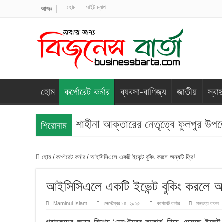
হোম
সাইট ম্যাপ
আজঃ
হোম
কর্পোরেট কর্নার
ব্যবসা-বাণিজ্য
জাতীয়
স্বাস্
শাহীনা আক্তারের নেতৃত্বে ফুলপুর উপ
শিরোনাম
হোম
/
কর্পোরেট কর্নার
/
আইসিসিএলে একটি ইভেন্ট বুকিং করলে অন্যটি ফ্রি!
আইসিসিএলে একটি ইভেন্ট বুকিং করলে অন্
Maminul Islam
সেপ্টেম্বর ১৪, ২০২৫
কর্পোরেট কর্নার
মন্তব্য করুন
গ্রাহকদের জন্য বিশেষ ‘সেপ্টেম্বর অফার’ নিয়ে এসেছে ইভেন্ট 