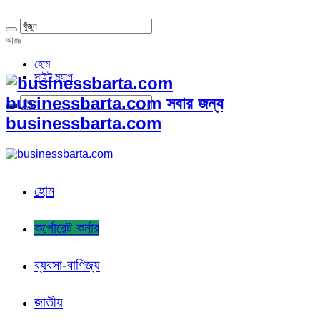
আজঃ
হোম
সাইট ম্যাপ
businessbarta.com সবার জন্য
businessbarta.com
হোম
কর্পোরেট কর্নার
ব্যবসা-বাণিজ্য
জাতীয়