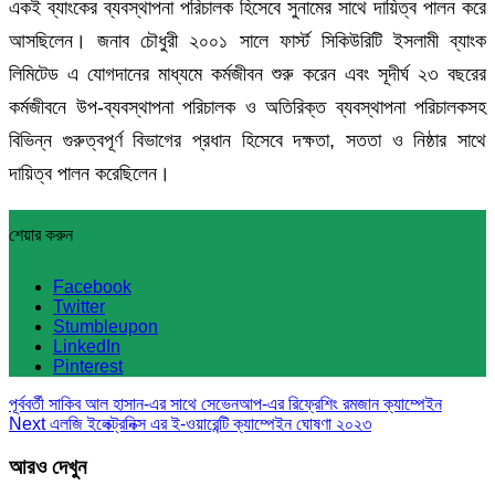
একই ব্যাংকের ব্যবস্থাপনা পরিচালক হিসেবে সুনামের সাথে দায়িত্ব পালন করে
আসছিলেন। জনাব চৌধুরী ২০০১ সালে ফার্স্ট সিকিউরিটি ইসলামী ব্যাংক
লিমিটেড এ যোগদানের মাধ্যমে কর্মজীবন শুরু করেন এবং সূদীর্ঘ ২৩ বছরের
কর্মজীবনে উপ-ব্যবস্থাপনা পরিচালক ও অতিরিক্ত ব্যবস্থাপনা পরিচালকসহ
বিভিন্ন গুরুত্বপূর্ণ বিভাগের প্রধান হিসেবে দক্ষতা, সততা ও নিষ্ঠার সাথে
দায়িত্ব পালন করেছিলেন।
শেয়ার করুন
Facebook
Twitter
Stumbleupon
LinkedIn
Pinterest
পূর্ববর্তী
সাকিব আল হাসান-এর সাথে সেভেনআপ-এর রিফ্রেশিং রমজান ক্যাম্পেইন
Next
এলজি ইলেক্ট্রনিক্স এর ই-ওয়ারেন্টি ক্যাম্পেইন ঘোষণা ২০২৩
আরও দেখুন