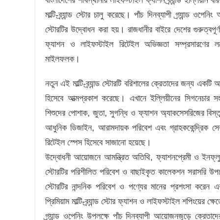
দলমত নির্বিশেষে সকলের সহযোগিতা নিয়ে ঢাকা ১
মাল্টি-ব্র্যান্ড স্টোর চালু করেছে। পাঁচ দিনব্যাপী গ্র্যান্ড ওপ
ভালুকা উপজেলা খাদ্য অফিসে সেবার মানোন্নয়নে 
স্টোরটির উদ্বোধন করা হয়। রাজধানীর বাইরে দেশের গুরুত্বপূর্
শুরু হলো ‘আনোয়ার টেক্সটাইল মিল উইক’-এর 
ফ্যাশন ও লাইফস্টাইল রিটেইল অভিজ্ঞতা সম্প্রসারণের লক
মাইলফলক।
ত্রিশাল উপজেলা খাদ্য অফিসে সেবার মানোন্নয়নে
জনবান্ধব সেবায় আস্থার প্রতীক: ময়মনসিংহ স
নতুন এই মাল্টি-ব্র্যান্ড স্টোরটি বরিশালের ক্রেতাদের জন্য একটি 
হিসেবে আত্মপ্রকাশ করেছে। এখানে ইল্লিয়ীনের সিগনেচার সং
মুক্তাগাছা উপজেলা খাদ্য অফিসে সেবার মানোন্ন
শিশুদের পোশাক, জুতা, সুগন্ধি ও ফ্যাশন অ্যাকসেসরিজের বিস্ত
আধুনিক ডিজাইন, আরামদায়ক পরিবেশ এবং গ্রাহককেন্দ্রিক সে
রিটেইল স্পেস হিসেবে সাজানো হয়েছে।
উদ্বোধনী আয়োজনে আমন্ত্রিত অতিথি, ফ্যাশনপ্রেমী ও ইনফ্লুয
স্টোরটির পরিশীলিত পরিবেশ ও বাছাইকৃত কালেকশন সরাসরি 
স্টোরটির নান্দনিক পরিবেশ ও পণ্যের মানের প্রশংসা করেন 
প্রিমিয়াম মাল্টি-ব্র্যান্ড স্টোর ফ্যাশন ও লাইফস্টাইল শপিংয়ের ক
গ্র্যান্ড ওপেনিং উপলক্ষে পাঁচ দিনব্যাপী আয়োজনজুড়ে ক্রেতা