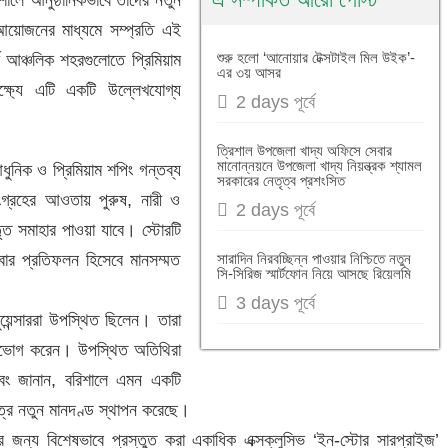
৫ নাম্বার ওয়ার্ডের সকল উন্নয়ন কাজ করার ঘোষণা দেন ডি
েনিং আয়োজনের মাধ্যমে সম্প্রতি এই
উপজেলা খাদ্য নিয়ন্ত্রক মোঃ হাসান আলী মিয়ার নেতৃত্ব
শুরু হলো ‘আনোয়ার টেক্সটাইল মিল উইক’-
ণ আঞ্চলিক শহরগুলোতে প্রিমিয়াম
এর ৩য় আসর
৩য় আসর
্ষ্যে এটি একটি উল্লেখযোগ্য
2 days পূর্বে
 উপজেলা খাদ্য নিয়ন্ত্রক শ্যামল সরকারের নেতৃত্ব প্রশংসি
ত্রিশাল উপজেলা খাদ্য অফিসে সেবার
দর উপজেলা খাদ্য অফিসে মোঃ রেজাউল ইসলামের নেতৃত্বে সেব
মানোন্নয়নে উপজেলা খাদ্য নিয়ন্ত্রক শ্যামল
আধুনিক ও প্রিমিয়াম শপিং গন্তব্য
সরকারের নেতৃত্ব প্রশংসিত
গ্রহের আওতায় পুরুষ, নারী ও
য়নে প্রশংসিত উপজেলা খাদ্য নিয়ন্ত্রক মুহাম্মদ আশরাফ আলী
2 days পূর্বে
ৃত সমাহার পাওয়া যাবে। স্টোরটি
বার প্রতিফলন হিসেবে মানসম্মত
সারাদিন নিরবচ্ছিন্ন পাওয়ার নিশ্চিতে নতুন
সি-সিরিজ স্মার্টফোন নিয়ে আসছে রিয়েলমি
3 days পূর্বে
়েন্সাররা উপস্থিত ছিলেন। তারা
উপভোগ করেন। উপস্থিত অতিথিরা
এবং জানান, বরিশালে এমন একটি
্ষেত্রে নতুন মানদণ্ড স্থাপন করেছে।
দের জন্য বিশেষভাবে প্রস্তুত করা একাধিক এক্সক্লুসিভ ‘ইন-স্টোর সারপ্রাইজ’