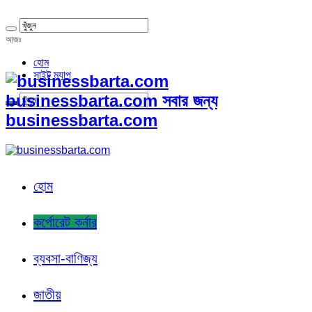
আজঃ
হোম
সাইট ম্যাপ
businessbarta.com সবার জন্য
businessbarta.com
হোম
কর্পোরেট কর্নার
ব্যবসা-বাণিজ্য
জাতীয়