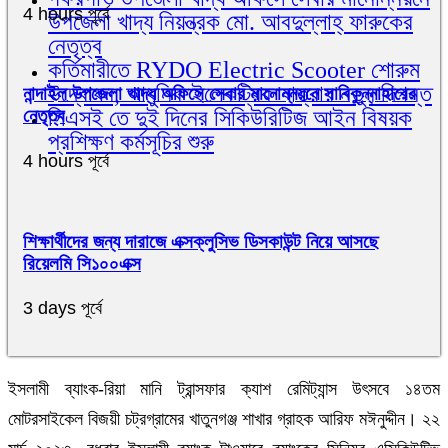
4 hours পূর্বে
উপজেলা খাদ্য নিয়ন্ত্রক মো. আবদুল্লাহ্ ফারুকের
নেতৃত্ব
কর্তিমারীতে RYDO Electric Scooter শোরুম
উদ্বোধন, আধুনিক ইলেকট্রিক যাত্রার নতুন দিগন্ত
নান্দাইল উপজেলা খাদ্য অফিসে সেবার মানোন্নয়নে সাবিকুন্নাহারের
সিএসই তে দুই দিনের সিকিউরিটিজ আইন বিষয়ক
নেতৃত্ব
প্রশিক্ষণ কর্মসূচির শুরু
4 hours পূর্বে
শিক্ষার্থীদের জন্য দারাজে এক্সক্লুসিভ ডিসকাউন্ট নিয়ে আসছে
রিয়েলমি সি১০০এক্স
3 days পূর্বে
ইসলামী ব্যাংক-রিয়া মানি ট্রান্সফার ক্যাশ রেমিট্যান্স উৎসবে ১৪তম
মোটরসাইকেল বিজয়ী চট্রগ্রামের খাতুনগঞ্জ শাখার গ্রাহক আরিফ মঈনুদ্দীন। ২২