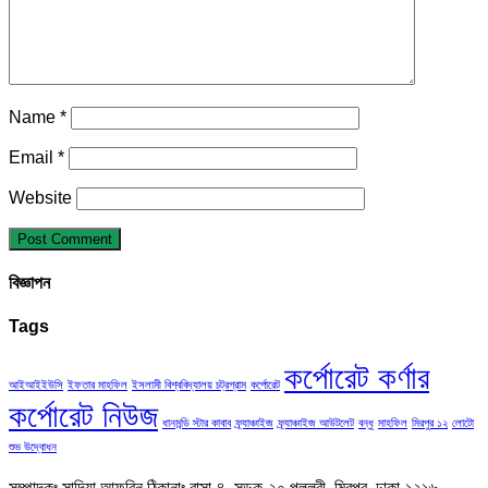
Name
*
Email
*
Website
বিজ্ঞাপন
Tags
কর্পোরেট কর্ণার
আইআইইউসি
ইফতার মাহফিল
ইসলামী বিশ্ববিদ্যালয় চট্রগ্রাম
কর্পোরেট
কর্পোরেট নিউজ
ধানমন্ডি স্টার কাবাব
ফ্র্যাঞ্চাইজ
ফ্র্যাঞ্চাইজ আউটলেট
বন্ধু
মাহফিল
মিরপুর ১২
লোটো
শুভ উদ্বোধন
সম্পাদকঃ সাদিয়া আফরিন ঠিকানাঃ বাসা-৪, সড়ক-২০,পল্লবী, মিরপুর, ঢাকা-১২১৬