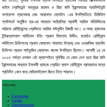
মার্চ ২০২৩, বুধবার ইসলামী ব্যাংক টাওয়ারে ব্যাংকের সিনিয়র এক্সিকিউটিভ
ভাইস প্রেসিডেন্ট মাহমুদুর রহমান ও রিয়া মানি ট্রান্সফারের অ্যাসিস্ট্যান্ট
অপারেশন ম্যানেজার মোঃ আরাফাত হোসাইন -এর উপস্থিতিতে ডিজিটাল
প্লাটফর্মে অনুষ্ঠিত ড্র-এর মাধ্যমে অষ্ট্রেলিয়া প্রবাসী আরিফ মহিউদ্দিনের
পাঠানো রেমিট্যান্সের প্রেক্ষিতে আরিফ মঈনুদ্দীন বিজয়ী হন। এ সময় ব্যাংকের
ইন্টারন্যাশনাল সার্ভিসেস উইং প্রধান মিফতাহ উদ্দীন, ফরেইন রেমিট্যান্স
সার্ভিসেস ডিভিশনের প্রধান মোহাম্মদ শাহাদাত উল্যাহ্ এবং ওভারসিজ ব্যাংকিং
ডিভিশন প্রধান সাইফুদ্দিন মোহাম্মদ খালেদ উপস্থিত ছিলেন। আগামী ১৪ মে
২০২৩ পর্যন্ত চলমান এই ক্যাম্পেইনে পৃথিবীর যে কোন দেশ হতে রিয়া মানি
ট্রান্সফারের মাধ্যমে ইসলামী ব্যাংকে প্রেরিত ক্যাশ রেমিট্যান্স গ্রাহকদের মধ্যে
প্রতিদিন ১জন করে মোটরসাইকেল জিতে নিতে পারবেন।
শেয়ার করুন
Facebook
Twitter
Stumbleupon