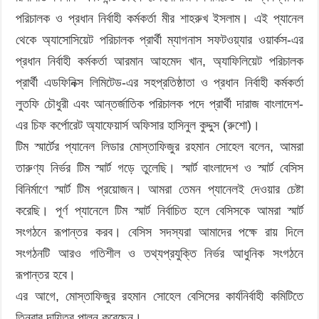
পরিচালক ও প্রধান নির্বাহী কর্মকর্তা মীর শাহরুখ ইসলাম। এই প্যানেল
থেকে অ্যাসোসিয়েট পরিচালক প্রার্থী ম্যাগনাস সফটওয়্যার ওয়ার্কস-এর
প্রধান নির্বাহী কর্মকর্তা আরমান আহমেদ খান, অ্যাফিলিয়েট পরিচালক
প্রার্থী এডফিনিক্স লিমিটেড-এর সহপ্রতিষ্ঠাতা ও প্রধান নির্বাহী কর্মকর্তা
লুতফি চৌধুরী এবং আন্তর্জাতিক পরিচালক পদে প্রার্থী দারাজ বাংলাদেশ-
এর চিফ কর্পোরেট অ্যাফেয়ার্স অফিসার হাসিনুল কুদ্দুস (রুশো)।
টিম স্মার্টের প্যানেল লিডার মোস্তাফিজুর রহমান সোহেল বলেন, আমরা
তারুণ্য নির্ভর টিম স্মার্ট গড়ে তুলেছি। স্মার্ট বাংলাদেশ ও স্মার্ট বেসিস
বিনির্মাণে স্মার্ট টিম প্রয়োজন। আমরা তেমন প্যানেলই দেওয়ার চেষ্টা
করেছি। পূর্ণ প্যানেলে টিম স্মার্ট নির্বাচিত হলে বেসিসকে আমরা স্মার্ট
সংগঠনে রূপান্তর করব। বেসিস সদস্যরা আমাদের পক্ষে রায় দিলে
সংগঠনটি আরও গতিশীল ও তথ্যপ্রযুক্তি নির্ভর আধুনিক সংগঠনে
রূপান্তর হবে।
এর আগে, মোস্তাফিজুর রহমান সোহেল বেসিসের কার্যনির্বাহী কমিটিতে
তিনবার দায়িত্ব পালন করেছেন।