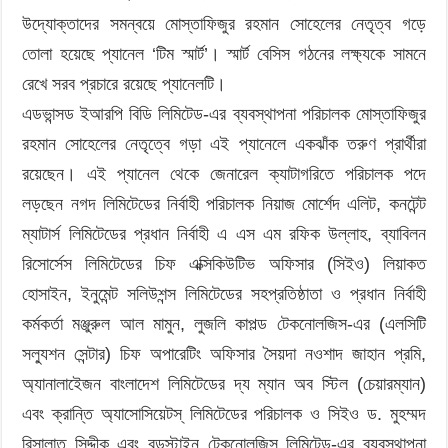
উদ্যোক্তাদের সমন্বয়ে মোস্তাফিজুর রহমান সোহেলের নেতৃত্ব গড়ে
তোলা হয়েছে প্যানেল ‘টিম স্মার্ট’। স্মার্ট বেসিস গঠনের লক্ষ্যকে সামনে
রেখে সরব প্রচারে রয়েছে প্যানেলটি।
এডভান্সড ইআরপি বিডি লিমিটেড-এর ব্যবস্থাপনা পরিচালক মোস্তাফিজুর
রহমান সোহেলের নেতৃত্বে গড়া এই প্যানেলে একঝাঁক তরুণ প্রার্থীরা
রয়েছেন। এই প্যানেল থেকে জেনারেল ক্যাটাগরিতে পরিচালক পদে
লড়ছেন নগদ লিমিটেডের নির্বাহী পরিচালক নিয়াজ মোর্শেদ এলিট, কনটেন্ট
ম্যাটার্স লিমিটেডের প্রধান নির্বাহী এ এস এম রফিক উল্লাহ, ব্যাবিলন
রিসোর্সেস লিমিটেডের চিফ এক্সিকিউটিভ অফিসার (সিইও) লিয়াকত
হোসাইন, ইনুমেন্ট সলিউশন্স লিমিটেডের সহপ্রতিষ্ঠাতা ও প্রধান নির্বাহী
কর্মকর্তা মঞ্জুরুল আল মামুন, লুজলি কাপল্ড টেকনোলজিস-এর (এলসিটি
সল্যুশন সেন্টার) চিফ অপারেটিং অফিসার সৈয়দা নওশাদ জাহান প্রমি,
অ্যানালাইেজন বাংলাদেশ লিমিটেডের দ্য ম্যান অব স্টিল (চেয়ারম্যান)
এবং ক্রান্তি অ্যাসোসিয়েটস্ লিমিটেডের পরিচালক ও সিইও ড. মুহম্মদ
রিসালাত সিদ্দীক এবং বন্ডস্টাইন টেকনোলজিস লিমিটেড-এর ব্যবস্থাপনা