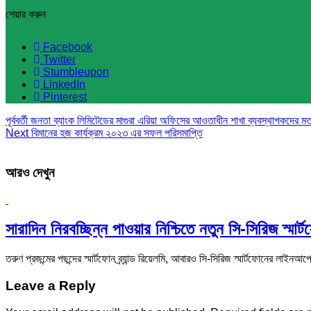
শেয়ার করুন
Facebook
Twitter
Stumbleupon
LinkedIn
Pinterest
পূর্ববর্তী
জনতা ব্যাংক লিমিটেডের মাগুরা এরিয়া অফিসের আওতাধীন শাখা ব্যবস্থাপকদের মত
Next
বিমানের হজ কার্যক্রম ২০২৩ এর সফল পরিসমাপ্তি
আরও দেখুন
সারাদিন নিরবচ্ছিন্ন পাওয়ার নিশ্চিতে নতুন সি-সিরিজ স্মা
তরুণ প্রজন্মের পছন্দের স্মার্টফোন ব্র্যান্ড রিয়েলমি, আবারও সি-সিরিজ স্মার্টফোনের লাইনআপ
Leave a Reply