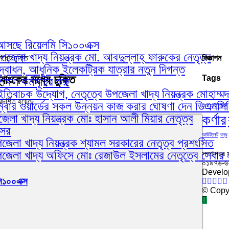
য়ে আসছে রিয়েলমি সি১০০এক্স
েলা খাদ্য নিয়ন্ত্রক মো. আবদুল্লাহ্ ফারুকের নেতৃত্ব
ধ্যে চুক্তি
বিজ্ঞাপন
োধন, আধুনিক ইলেকট্রিক যাত্রার নতুন দিগন্ত
যাংকের মধ্যে চুক্তি
Tags
ষণ কর্মসূচির শুরু
ইতিবাচক উদ্যোগ, নেতৃত্বে উপজেলা খাদ্য নিয়ন্ত্রক মোহাম্ম
রদর্শিত হয়েছে
ম্বার ওয়ার্ডের সকল উন্নয়ন কাজ করার ঘোষণা দেন ডিএনস
আইআইইউসি
কর্ণার
লা খাদ্য নিয়ন্ত্রক মোঃ হাসান আলী মিয়ার নেতৃত্ব
আসর
আউটলেট
বন্ধু
েলা খাদ্য নিয়ন্ত্রক শ্যামল সরকারের নেতৃত্ব প্রশংসিত
পজেলা খাদ্য অফিসে মোঃ রেজাউল ইসলামের নেতৃত্বে সেবার 
সম্পাদকঃ 
০১৯৭৬-
Develo
সি১০০এক্স
© Copyr