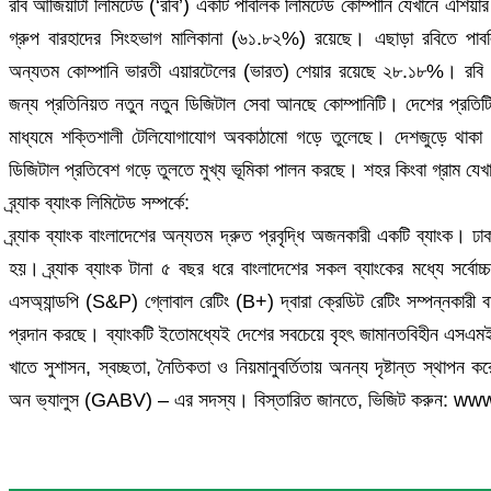
রবি আজিয়াটা লিমিটেড (‘রবি’) একটি পাবলিক লিমিটেড কোম্পানি যেখানে এশিয়া
গ্রুপ বারহাদের সিংহভাগ মালিকানা (৬১.৮২%) রয়েছে। এছাড়া রবিতে পাবল
অন্যতম কোম্পানি ভারতী এয়ারটেলের (ভারত) শেয়ার রয়েছে ২৮.১৮%। রবি ব
জন্য প্রতিনিয়ত নতুন নতুন ডিজিটাল সেবা আনছে কোম্পানিটি। দেশের প্রতিটি প
মাধ্যমে শক্তিশালী টেলিযোগাযোগ অবকাঠামো গড়ে তুলেছে। দেশজুড়ে থাকা এ
ডিজিটাল প্রতিবেশ গড়ে তুলতে মুখ্য ভূমিকা পালন করছে। শহর কিংবা গ্রাম যে
ব্র্যাক ব্যাংক লিমিটেড সম্পর্কে:
ব্র্যাক ব্যাংক বাংলাদেশের অন্যতম দ্রুত প্রবৃদ্ধি অজনকারী একটি ব্যাংক।
হয়। ব্র্যাক ব্যাংক টানা ৫ বছর ধরে বাংলাদেশের সকল ব্যাংকের মধ্যে সর্বোচ
এসঅ্যান্ডপি (S&P) গ্লোবাল রেটিং (B+) দ্বারা ক্রেডিট রেটিং সম্পন্নকারী 
প্রদান করছে। ব্যাংকটি ইতোমধ্যেই দেশের সবচেয়ে বৃহৎ জামানতবিহীন এসএমই অ
খাতে সুশাসন, স্বচ্ছতা, নৈতিকতা ও নিয়মানুবর্তিতায় অনন্য দৃষ্টান্ত স্থাপন 
অন ভ্যালুস (GABV) – এর সদস্য। বিস্তারিত জানতে, ভিজিট করুন: