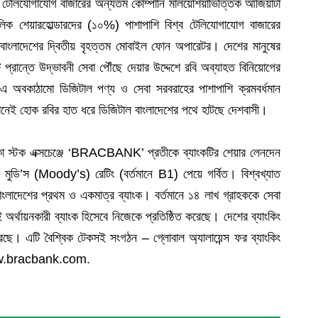
র টেলিযোগাযোগ বাজারের অন্যতম কোম্পানি মালয়েশিয়াভিত্তিক আজিয়াটা
িক শেয়ারহোল্ডারদের (১০%) পাশাপাশি বিশ্ব টেলিযোগাযোগ বাজারের
াংলাদেশের দ্বিতীয় বৃহত্তম মোবাইল ফোন অপারেটর। দেশের মানুষের
্রান্তে উদ্ভাবনী সেবা পৌঁছে দেয়ার উদ্দেশে রবি অব্যাহত বিনিয়োগের
 অবকাঠামো ডিজিটাল পণ্য ও সেবা সরবরাহের পাশাপাশি ক্রমবর্ধমান
খানেই হোক রবির হাত ধরে ডিজিটাল বাংলাদেশের পথে হাটছে দেশবাসী।
 ঢাকা স্টক এক্সচেঞ্জে ‘BRACBANK’ প্রতীকে ব্যাংকটির শেয়ার লেনদেন
্চ মুডি’স (Moody’s) রেটিং (বর্তমানে B1) পেয়ে গর্বিত। বিশ্বখ্যাত
বাংলাদেশের প্রথম ও একমাত্র ব্যাংক। বর্তমানে ১৪ লাখ গ্রাহককে সেবা
র্থায়নকারী ব্যাংক হিসেবে নিজেকে প্রতিষ্ঠিত করেছে। দেশের ব্যাংকিং
করেছে। এটি বৈশ্বিক টেকসই সংগঠন – গ্লোবাল অ্যালায়েন্স ফর ব্যাংকিং
 www.bracbank.com.