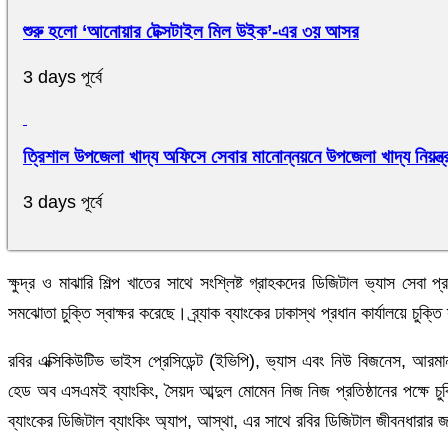
শুরু হলো ‘আনোয়ার টেক্সটাইল মিল উইক’-এর ৩য় আসর
3 days পূর্বে
ত্রিশাল উপজেলা খাদ্য অফিসে সেবার মানোন্নয়নে উপজেলা খাদ্য নিয়ন্ত
3 days পূর্বে
ক্ষুদ্র ও মাঝারি শিল্প খাতের সাথে সংশ্লিষ্ট গ্রাহকদের ডিজিটাল ভ্যাস সেবা প
সমঝোতা চুক্তি স্বাক্ষর করেছে। ব্র্যাক ব্যাংকের ঢাকাস্থ প্রধান কার্যালয়ে চুক্
রবির এক্সিকিউটিভ ভাইস প্রেসিডেন্ট (ইভিপি), ভ্যাস এবং নিউ বিজনেস, আরমান আহ
হেড অব এসএমই ব্যাংকিং, সৈয়দ আব্দুল মোমেন নিজ নিজ প্রতিষ্ঠানের পক্ষে চুক্তিটি
ব্যাংকের ডিজিটাল ব্যাংকিং অ্যাপ, আস্থা, এর সাথে রবির ডিজিটাল জীবনধারার জ