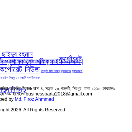
দ ছাইদুর রহমান
কর্পোরেট
িসি প্রশাসক মোঃ শফিকুল ইসলাম খান |
ইফতার মাহফিল
ইসলামী বিশ্ববিদ্যালয় চট্রগ্রাম
কর্পোরেট
কর্পোরেট নিউজ
ধানমন্ডি স্টার কাবাব
ফ্র্যাঞ্চাইজ
ফ্র্যাঞ্চাইজ
মাহফিল
মিরপুর ১২
লোটো
শুভ উদ্বোধন
নতুন দিগন্ত
সাদিয়া আফরিন ঠিকানাঃ বাসা-৪, সড়ক-২০,পল্লবী, মিরপুর, ঢাকা-১২১৬ মোবাইলঃ
৬২৪০০৮ ইমেইলঃ businessbarta2018@gmail.com
ped by
Md. Firoz Ahmmed
ight 2026, All Rights Reserved