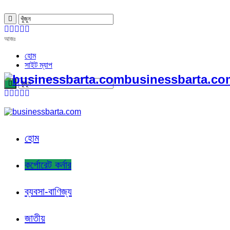
আজঃ
হোম
সাইট ম্যাপ
businessbarta.com
হোম
কর্পোরেট কর্নার
ব্যবসা-বাণিজ্য
জাতীয়