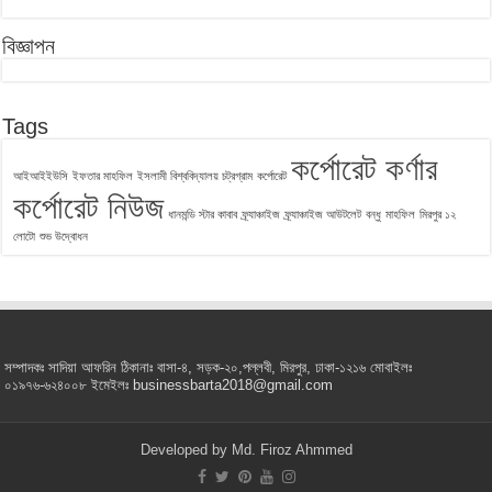
বিজ্ঞাপন
Tags
কর্পোরেট কর্ণার
আইআইইউসি
ইফতার মাহফিল
ইসলামী বিশ্ববিদ্যালয় চট্রগ্রাম
কর্পোরেট
কর্পোরেট নিউজ
ধানমন্ডি স্টার কাবাব
ফ্র্যাঞ্চাইজ
ফ্র্যাঞ্চাইজ আউটলেট
বন্ধু
মাহফিল
মিরপুর ১২
লোটো
শুভ উদ্বোধন
সম্পাদকঃ সাদিয়া আফরিন ঠিকানাঃ বাসা-৪, সড়ক-২০,পল্লবী, মিরপুর, ঢাকা-১২১৬ মোবাইলঃ
০১৯৭৬-৬২৪০০৮ ইমেইলঃ businessbarta2018@gmail.com
Developed by
Md. Firoz Ahmmed