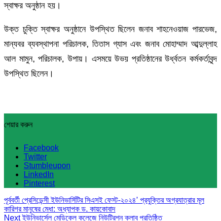
স্বাক্ষর অনুষ্ঠান হয়।
উক্ত চুক্তি স্বাক্ষর অনুষ্ঠানে উপস্থিত ছিলেন জনাব শাহনেওয়াজ পারভেজ,
মান্যবর ব্যবস্থাপনা পরিচালক, তিতাস গ্যাস এবং জনাব মোহাম্মাদ আব্দুল্লাহ
আল মামুন, পরিচালক, উপায়। এসময়ে উভয় প্রতিষ্ঠানের উর্ধ্বতন কর্মকর্তাবৃন্দ
উপস্থিত ছিলেন।
শেয়ার করুন
Facebook
Twitter
Stumbleupon
LinkedIn
Pinterest
পূর্ববর্তী
প্রেসিডেন্সী ইউনিভার্সিটির সিএসই ফেস্ট-২০২৪’ প্রযুক্তির অগ্রযাত্রার মূল
কারিগর মানুষের মেধা: অধ্যাপক ড. কায়কোবাদ
Next
ইউনিভার্সেল মেডিকেল কলেজে নিউট্রিশন ক্লাব প্রতিষ্ঠিত