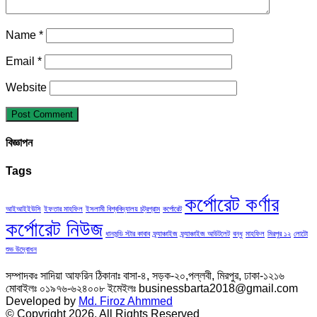
Name
*
Email
*
Website
বিজ্ঞাপন
Tags
কর্পোরেট কর্ণার
আইআইইউসি
ইফতার মাহফিল
ইসলামী বিশ্ববিদ্যালয় চট্রগ্রাম
কর্পোরেট
কর্পোরেট নিউজ
ধানমন্ডি স্টার কাবাব
ফ্র্যাঞ্চাইজ
ফ্র্যাঞ্চাইজ আউটলেট
বন্ধু
মাহফিল
মিরপুর ১২
লোটো
শুভ উদ্বোধন
সম্পাদকঃ সাদিয়া আফরিন ঠিকানাঃ বাসা-৪, সড়ক-২০,পল্লবী, মিরপুর, ঢাকা-১২১৬
মোবাইলঃ ০১৯৭৬-৬২৪০০৮ ইমেইলঃ businessbarta2018@gmail.com
Developed by
Md. Firoz Ahmmed
© Copyright 2026, All Rights Reserved