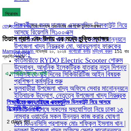
শিরোনাম
শিক্ষার্থীদের জন্য দারাজে এক্সক্লুসিভ ডিসকাউন্ট নিয়ে
হোম
/
কর্পোরেট কর্নার
/
তিতাস গ্যাস এবং উপায় এর মধ্যে চুক্তি স্বাক্ষর
আসছে রিয়েলমি সি১০০এক্স
তিতাস গ্যাস এবং উপায় এর মধ্যে চুক্তি স্বাক্ষর
গফরগাঁও উপজেলা খাদ্য অফিসে সেবার মানোন্নয়নে
উপজেলা খাদ্য নিয়ন্ত্রক মো. আবদুল্লাহ্ ফারুকের
Maminul Islam
নভেম্বর ২০, ২০২৪
কর্পোরেট কর্নার
মন্তব্য করুন
151 বার
নেতৃত্ব
প্রদর্শিত হয়েছে
কর্তিমারীতে RYDO Electric Scooter শোরুম
উদ্বোধন, আধুনিক ইলেকট্রিক যাত্রার নতুন দিগন্ত
সিএসই তে দুই দিনের সিকিউরিটিজ আইন বিষয়ক
এ সম্পর্কিত আরো পোস্ট
প্রশিক্ষণ কর্মসূচির শুরু
ফুলবাড়ীয়া উপজেলা খাদ্য অফিসে সেবার মানোন্নয়নে
ইতিবাচক উদ্যোগ, নেতৃত্বে উপজেলা খাদ্য নিয়ন্ত্রক
মোহাম্মদ ছাইদুর রহমান
শিক্ষার্থীদের জন্য দারাজে এক্সক্লুসিভ ডিসকাউন্ট নিয়ে আসছে
রিয়েলমি সি১০০এক্স
দলমত নির্বিশেষে সকলের সহযোগিতা নিয়ে ঢাকা ১৫
নাম্বার ওয়ার্ডের সকল উন্নয়ন কাজ করার ঘোষণা
2 days পূর্বে
দেন ডিএনসিসি প্রশাসক মোঃ শফিকুল ইসলাম খান |
ভালুকা উপজেলা খাদ্য অফিসে সেবার মানোন্নয়নে