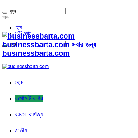
আজঃ
হোম
সাইট ম্যাপ
businessbarta.com সবার জন্য
businessbarta.com
হোম
কর্পোরেট কর্নার
ব্যবসা-বাণিজ্য
জাতীয়