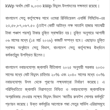
kWp অর্থাৎ মোট ৬,০৩৩ kWp বিদ্যুৎ উৎপাদনের সক্ষমতা রয়েছে।
বাংলাদেশ সেতু কর্তৃপক্ষের সাথে ওমেরা রিনিউয়েবল এনার্জি লিমিটেড-এর
২৩,৫৮,৮৭,০৬৭.৫০ (তেইশ কোটি আটান্ন লক্ষ সাতাশি হাজার সাতষট্টি
টাকা পঞ্চাশ পয়সা) টাকার চুক্তি স্বাক্ষরিত হয়। চুক্তি অনুসারে আগামী
০৬ মাসের মধ্যে (১৪ মার্চ ২০২৬) কাজটি সম্পন্ন হবে। এছাড়াও চুক্তি
স্বাক্ষর অনুষ্ঠানে সেতু বিভাগ, বাংলাদেশ সেতু কর্তৃপক্ষের ঊর্ধ্বতন
কর্মকর্তাবৃন্দ উপস্থিত ছিলেন।
বাংলাদেশ নবায়নযোগ্য জ্বালানি নীতিমালা ২০২৫ অনুযায়ী সরকার ২০৩০
সালের মধ্যে মোট বিদ্যুৎ চাহিদার ২০% এবং ২০৪০ সালের মধ্যে ৩০%
নবায়নযোগ্য উৎস থেকে পূরণের লক্ষ্যমাত্রা নির্ধারণ করেছে। এ
পরিস্থিতিতে জ্বালানি নিরাপত্তা নিশ্চিত ও নবায়নযোগ্য জ্বালানিকে
অগ্রাধিকার দেওয়ার লক্ষ্যে বিদ্যুৎ বিভাগ ‘জাতীয় রুফটপ সোলার কর্মসূচি’
প্রণয়ন করেছে। উক্ত কর্মসূচির আলোকে পদ্মা সেতুর সার্ভিস এরিয়াসমূহে