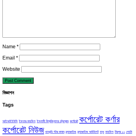
Name
*
Email
*
Website
বিজ্ঞাপন
Tags
কর্পোরেট কর্ণার
আইআইইউসি
ইফতার মাহফিল
ইসলামী বিশ্ববিদ্যালয় চট্রগ্রাম
কর্পোরেট
কর্পোরেট নিউজ
ধানমন্ডি স্টার কাবাব
ফ্র্যাঞ্চাইজ
ফ্র্যাঞ্চাইজ আউটলেট
বন্ধু
মাহফিল
মিরপুর ১২
লোটো