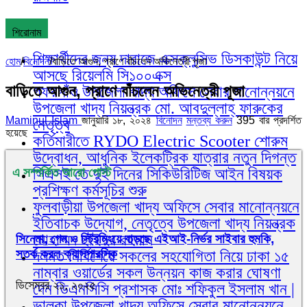
শিরোনাম
শিক্ষার্থীদের জন্য দারাজে এক্সক্লুসিভ ডিসকাউন্ট নিয়ে
হোম
/
বিনোদন
/
বাড়িতে আগুন, প্রাণে বাঁচলেন অভিনেত্রী পূজা
আসছে রিয়েলমি সি১০০এক্স
বাড়িতে আগুন, প্রাণে বাঁচলেন অভিনেত্রী পূজা
গফরগাঁও উপজেলা খাদ্য অফিসে সেবার মানোন্নয়নে
উপজেলা খাদ্য নিয়ন্ত্রক মো. আবদুল্লাহ্ ফারুকের
Maminul Islam
জানুয়ারি ১৮, ২০২৪
বিনোদন
মন্তব্য করুন
395 বার প্রদর্শিত
নেতৃত্ব
হয়েছে
কর্তিমারীতে RYDO Electric Scooter শোরুম
উদ্বোধন, আধুনিক ইলেকট্রিক যাত্রার নতুন দিগন্ত
সিএসই তে দুই দিনের সিকিউরিটিজ আইন বিষয়ক
এ সম্পর্কিত আরো পোস্ট
প্রশিক্ষণ কর্মসূচির শুরু
ফুলবাড়ীয়া উপজেলা খাদ্য অফিসে সেবার মানোন্নয়নে
ইতিবাচক উদ্যোগ, নেতৃত্বে উপজেলা খাদ্য নিয়ন্ত্রক
মোহাম্মদ ছাইদুর রহমান
সিনেমা, গেম ও স্ট্রিমিংয়ে বাড়ছে এইআই-নির্ভর সাইবার হুমকি,
সতর্ক করল ক্যাসপারস্কি
দলমত নির্বিশেষে সকলের সহযোগিতা নিয়ে ঢাকা ১৫
নাম্বার ওয়ার্ডের সকল উন্নয়ন কাজ করার ঘোষণা
ডিসেম্বর ২১, ২০২৫
দেন ডিএনসিসি প্রশাসক মোঃ শফিকুল ইসলাম খান |
ভালুকা উপজেলা খাদ্য অফিসে সেবার মানোন্নয়নে