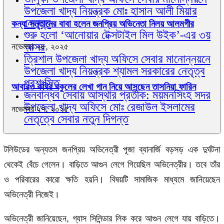
উপজেলা খাদ্য নিয়ন্ত্রক মোঃ হাসান আলী মিয়ার
নেতৃত্ব
কন্যা সন্তানের বাবা হলেন জনপ্রিয় অভিনেতা নিলয় আলমগীর
শুরু হলো ‘আনোয়ার টেক্সটাইল মিল উইক’-এর ৩য়
আসর
নভেম্বর ২৮, ২০২৫
ত্রিশাল উপজেলা খাদ্য অফিসে সেবার মানোন্নয়নে
উপজেলা খাদ্য নিয়ন্ত্রক শ্যামল সরকারের নেতৃত্ব
প্রশংসিত
আবারও কবির বকুলের লেখা গান নিয়ে আসছেন তাসনিয়া ফারিন
জনবান্ধব সেবায় আস্থার প্রতীক: ময়মনসিংহ সদর
উপজেলা খাদ্য অফিসে মোঃ রেজাউল ইসলামের
নভেম্বর ২৭, ২০২৫
নেতৃত্বে সেবার নতুন দিগন্ত
টলিউডের অন্যতম জনপ্রিয় অভিনেত্রী পূজা ব্যানার্জি বড়সড় এক দুর্ঘটনা
থেকেই বেঁচে গেলেন। বাড়িতে আগুন লেগে গিয়েছিল অভিনেত্রীর। তবে তাঁর
ও পরিবারের কারো ক্ষতি হয়নি। বিষয়টি সামাজিক মাধ্যমে জানিয়েছেন
অভিনেত্রী নিজেই।
অভিনেত্রী জানিয়েছেন, গ্যাস সিলিন্ডার লিক করে আগুন লেগে যায় বাড়িতে।