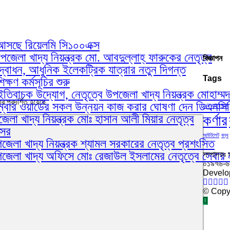
য়ে আসছে রিয়েলমি সি১০০এক্স
েলা খাদ্য নিয়ন্ত্রক মো. আবদুল্লাহ্ ফারুকের নেতৃত্ব
বিজ্ঞাপন
োধন, আধুনিক ইলেকট্রিক যাত্রার নতুন দিগন্ত
Tags
ষণ কর্মসূচির শুরু
ইতিবাচক উদ্যোগ, নেতৃত্বে উপজেলা খাদ্য নিয়ন্ত্রক মোহাম্ম
র প্রদর্শিত হয়েছে
ম্বার ওয়ার্ডের সকল উন্নয়ন কাজ করার ঘোষণা দেন ডিএনস
আইআইইউসি
কর্ণার
লা খাদ্য নিয়ন্ত্রক মোঃ হাসান আলী মিয়ার নেতৃত্ব
আসর
আউটলেট
বন্ধু
েলা খাদ্য নিয়ন্ত্রক শ্যামল সরকারের নেতৃত্ব প্রশংসিত
পজেলা খাদ্য অফিসে মোঃ রেজাউল ইসলামের নেতৃত্বে সেবার 
সম্পাদকঃ 
০১৯৭৬-
Develo
© Copyr