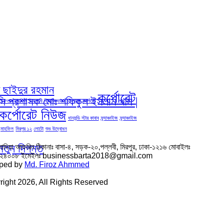
দ ছাইদুর রহমান
কর্পোরেট
িসি প্রশাসক মোঃ শফিকুল ইসলাম খান |
ইফতার মাহফিল
ইসলামী বিশ্ববিদ্যালয় চট্রগ্রাম
কর্পোরেট
কর্পোরেট নিউজ
ধানমন্ডি স্টার কাবাব
ফ্র্যাঞ্চাইজ
ফ্র্যাঞ্চাইজ
মাহফিল
মিরপুর ১২
লোটো
শুভ উদ্বোধন
নতুন দিগন্ত
সাদিয়া আফরিন ঠিকানাঃ বাসা-৪, সড়ক-২০,পল্লবী, মিরপুর, ঢাকা-১২১৬ মোবাইলঃ
৬২৪০০৮ ইমেইলঃ businessbarta2018@gmail.com
ped by
Md. Firoz Ahmmed
ight 2026, All Rights Reserved