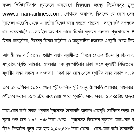
সকল ডিস্ট্রিবিউশন চ্যানেলে একযোগে বিক্রয়ের জন্যে টিকেটসমূহ উন্ম
www.biman-airlines.com, মোবাইল অ্যাপস, বিমানের যে কোন সেলস স
ট্রাভেল এজেন্সি থেকে এ রুটের টিকেট ক্রয় করতে পারবেন। নতুন রুট উপলক্
এর ওয়েবসাইট ও মোবাইল অ্যাপস থেকে টিকেট ক্রয়ের ক্ষেত্রে প্রমোক
বিমান কলসেন্টার, নিজস্ব টিকেট কাউন্টার ও অনুমোদিত ট্রাভেল এজেন্সি থেকে
আগামী ২৬ মার্চ ২০২৪ তারিখ মহান স্বাধীনতা দিবসে রোমের উদ্দেশ্যে বিমান এ
সপ্তাহে প্রতি সোমবার, মঙ্গলবার এবং বৃহস্পতিবার ঢাকা থেকে ফ্লাইট বিজি৩৫৫
স্থানীয় সময় সকাল ৭:০০টায়। একই দিন রোম থেকে স্থানীয় সময় সকাল ০৮:৪৫ট
তবে ০১ এপ্রিল ২০২৪ থেকে গ্রীষ্মকালীন সূচি অনুযায়ী প্রতি সোমবার, মঙ্গলবা
পৌঁছাবে সকাল ০৯:১০টায় এবং রোম থেকে স্থানীয় সময় সকাল ১০:৪৫টায় যাত্র
ঢাকা-রোম রুটে সকল প্রকার ট্যাক্সসহ ইকোনমি ক্লাশে একমূখি সর্বনিম্ন ভাড়া জ
মূল্য শুরু হবে ১,০৪,৫৬৮ টাকা থেকে। ট্যাক্সসহ বিজনেস ক্লাশে ঢাকা-রোম রু
ট্রিপ টিকেটের মূল্য শুরু হবে ২,৫৮,৫৬৮ টাকা থেকে। রোম-ঢাকা রুটে ইকোনমি ক