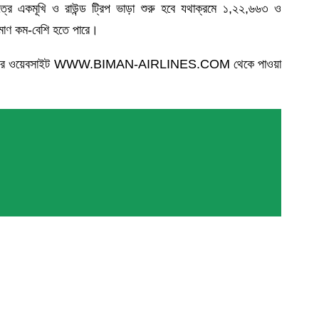
ত্রে একমূখি ও রাউন্ড ট্রিপ ভাড়া শুরু হবে যথাক্রমে ১,২২,৬৬৩ ও
িমাণ কম-বেশি হতে পারে।
তথ্য বিমান এর ওয়েবসাইট WWW.BIMAN-AIRLINES.COM থেকে পাওয়া