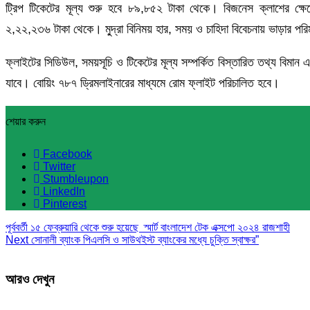
ট্রিপ টিকেটের মূল্য শুরু হবে ৮৯,৮৫২ টাকা থেকে। বিজনেস ক্লাশের ক্ষে
২,২২,২৩৬ টাকা থেকে। মু্দ্রা বিনিময় হার, সময় ও চাহিদা বিবেচনায় ভাড়ার পর
ফ্লাইটের সিডিউল, সময়সূচি ও টিকেটের মূল্য সম্পর্কিত বিস্তারিত 
যাবে। বোয়িং ৭৮৭ ড্রিমলাইনারের মাধ্যমে রোম ফ্লাইট পরিচালিত হবে।
শেয়ার করুন
Facebook
Twitter
Stumbleupon
LinkedIn
Pinterest
পূর্ববর্তী
১৫ ফেব্রুয়ারি থেকে শুরু হয়েছে স্মার্ট বাংলাদেশ টেক এক্সপো ২০২৪ রাজশাহী
Next
সোনালী ব্যাংক পিএলসি ও সাউথইস্ট ব্যাংকের মধ্যে চুক্তি স্বাক্ষর”
আরও দেখুন