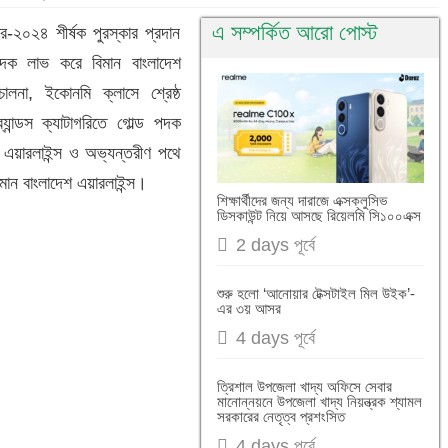
এ সম্পর্কিত আরো পোস্ট
-২০২৪ শীর্ষক পুরস্কার প্রদান
পদক লাভ করে বিমান বাংলাদেশ
চালনা, ইকোনমি ক্লাসে শ্রেষ্ঠ
র্যান্ডস ক্যাটাগরিতে গোল্ড পদক
ড এয়ারলাইন্স ও অভ্যন্তরীণ পথে
মান বাংলাদেশ এয়ারলাইন্স।
শিক্ষার্থীদের জন্য দারাজে এক্সক্লুসিভ
ডিসকাউন্ট নিয়ে আসছে রিয়েলমি সি১০০এক্স
2 days পূর্বে
শুরু হলো ‘আনোয়ার টেক্সটাইল মিল উইক’-
এর ৩য় আসর
4 days পূর্বে
ত্রিশাল উপজেলা খাদ্য অফিসে সেবার
মানোন্নয়নে উপজেলা খাদ্য নিয়ন্ত্রক শ্যামল
সরকারের নেতৃত্ব প্রশংসিত
4 days পূর্বে