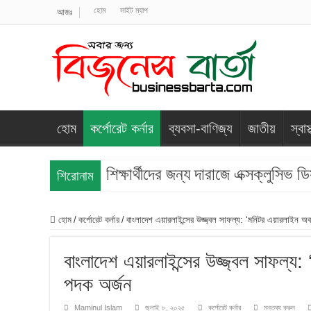
হোম
সাইট ম্যাপ
আজঃ
হোম
কর্পোরেট কর্নার
ব্যবসা-বাণিজ্য
জাতীয়
স্বাস্
শিক্ষার্থীদের জন্য দারাজে এক্সক্লুসিভ
শিরোনাম
হোম
/
কর্পোরেট কর্নার
/
বাংলাদেশ এয়ারলাইন্সের উজ্জ্বল সাফল্য: ‘মনিটর এয়ারলাইন অ
বাংলাদেশ এয়ারলাইন্সের উজ্জ্বল সাফল্
পদক অর্জন
Maminul Islam
জুলাই ৮, ২০২৫
কর্পোরেট কর্নার
মন্তব্য করুন