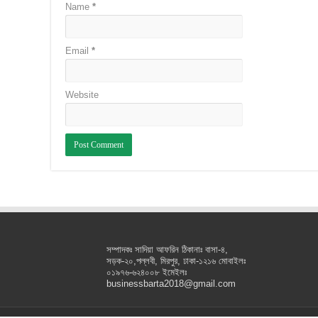
Name
*
Email
*
Website
সম্পাদকঃ সাদিয়া আফরিন ঠিকানাঃ বাসা-৪,
সড়ক-২০,পল্লবী, মিরপুর, ঢাকা-১২১৬ মোবাইলঃ
০১৯৭৬-৬২৪০০৮ ইমেইলঃ
businessbarta2018@gmail.com