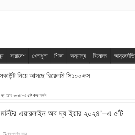
থ্য
সারাদেশ
খেলাধুলা
শিক্ষা
অন্যান্য
বিনোদন
আন্তর্জাত
 ডিসকাউন্ট নিয়ে আসছে রিয়েলমি সি১০০এক্স
ব দ্য ইয়ার ২০২৪’–এ ৫টি পদক অর্জন
য: ‘মনিটর এয়ারলাইন অব দ্য ইয়ার ২০২৪’–এ ৫টি
71 বার প্রদর্শিত হয়েছে