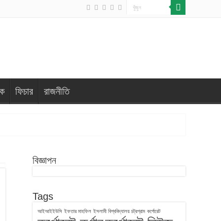
িক
ফিচার
রাজনীতি
বিজ্ঞাপন
Tags
আইআইইউসি
ইফতার মাহফিল
ইসলামী বিশ্ববিদ্যালয় চট্রগ্রাম
কর্পোরেট