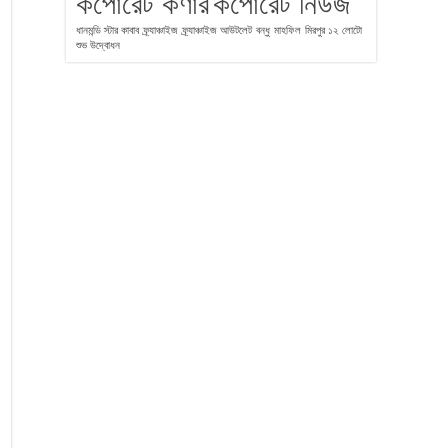
কর্পোরেট কর্ণার
কর্পোরেট নিউজ
ধানমন্ডি স্টার কাবাব
ফ্র্যাঞ্চাইজ
ফ্র্যাঞ্চাইজ আউটলেট
বন্ধু
মাহফিল
মিরপুর ১২
লোটো
শুভ উদ্বোধন