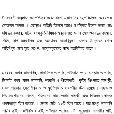
উদ্বোধনী অনুষ্ঠানে সভাপতিত্ব করেন বাংলা একাডেমির মহাপরিচালক অধ্যাপক
মোহাম্মদ আজম । এছাড়াও অতিথি হিসেবে আরও উপস্থিত ছিলেন জনাব মোঃ
মফিদুর রহমান, সচিব, সংস্কৃতি বিষয়ক মন্ত্রণালয়; জনাব মোঃ ওবায়দুর রহমান,
সচিব, শিল্প মন্ত্রণালয় এবং অন্যান্য অতিথিবৃন্দ। মেলার উদ্বোধন শেষে
অতিথিবৃন্দ মেলা ঘুরে দেখেন, উদ্যোক্তাদের সাথে মতবিনিময় করেন।
এবারের মেলায় কারুপণ্য, লোকশিল্পজাত পণ্য, পাটজাত পণ্য, চামড়াজাত পণ্য,
জিআই পণ্য যেমন জামদানি, শতরঞ্জি ও শীতলপাটি, কুটির শিল্পজাত সামগ্রী,
সকল প্রকার হস্তশিল্পজাত ও মৃৎশিল্পজাত সামগ্রীর স্টল রয়েছে। এছাড়াও
শিশু-কিশোরদের খেলনা, মহিলাদের সাজ-সজ্জার সামগ্রী এবং বিভিন্ন লোকজ
খাদ্যদ্রব্য স্টল রয়েছে । মেলায় মোট ৯৮টি স্টল আছে। যার মধ্যে জামদানি
শাড়ির ৫টি, নকশীকাঁথার ২টি, পাটজাত পণ্যের ৮টি, জুয়েলারি সামগ্রীর ৭টি,