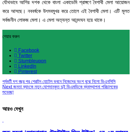
যৌথভাবে আশির দশক থেকে বাংলা একাডেমি প্রাঙ্গণে বৈশাখী মেলা আয়োজন
করে আসছে। নববর্ষকে উৎসবমুখর করে তোলে এই বৈশাখী মেলা। এটি মূলত
সর্বজনীন লোকজ মেলা। এ মেলা অত্যন্ত আনন্দঘন হয়ে থাকে।
শেয়ার করুন
Facebook
Twitter
Stumbleupon
LinkedIn
Pinterest
পূর্ববর্তী
দশ বছর পর শেরাটন হোটেল ভবনে নিজেদের অংশ বুঝে নিলো ডিএনসিসি
Next
জনতা ব্যাংকে নতুন যোগদানকৃত দুই ডিএমডিকে ব্যবস্থাপনা পরিচালকের
শুভেচ্ছা
আরও দেখুন