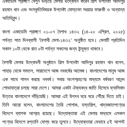
একাডেমি প্রাঙ্গণে বেলুন উড়িয়ে মেলার উদ্বোধন করেন শিল্প উপদেষ্টা আদিলুর
রহমান খান এবং সংস্কৃতিবিষয়ক উপদেষ্টা মোস্তফা সরয়ার ফারুকী ও অন্যান্য
অতিথিবৃন্দ।
বাংলা একাডেমি প্রাঙ্গণে ০১-০৭ বৈশাখ ১৪৩২ (১৪-২০ এপ্রিল, ২০২৫)
পর্যন্ত সাত দিনব্যাপী ‘বৈশাখী মেলা-১৪৩২’ অনুষ্ঠিত হবে। মেলাটি প্রতিদিন
সকাল ১০টা থেকে রাত ৮টা পর্যন্ত সকলের জন্য উন্মুক্ত থাকবে।
বৈশাখী মেলার উদ্বোধনী অনুষ্ঠানে শিল্প উপদেষ্টা আদিলুর রহমান খান বলেন,
পাহাড় থেকে সমতল, সারাদেশে আজ নববর্ষের আমেজ। বাংলাদেশের মানুষ আজ
এক সাথে পালন করছে নববর্ষ। সবার অংশগ্রহণের মাধ্যমে বর্ষবরণ আনন্দ
শোভাযাত্রা চলছে সারা দেশে। আমরা একটা ঐক্যবদ্ধ জাতি হিসেবে ফ্যাসিবাদ
উত্তর বাংলাদেশে দাঁড়িয়েছি। আমরা এই উৎসব ঘরে ঘরে পৌঁছে দিতে চাই।
তিনি আরো বলেন, বাংলাদেশের তৈরি পোশাক, হস্তশিল্প, খাদ্যজাতপণ্যের
বিদেশে ব্যাপক আগ্রহ রয়েছে। উদ্যোক্তারা এই মেলার মাধ্যমে এসকল
পণ্যের বিদেশে রপ্তানি যোগ্য করে তুলবে। উদ্যোক্তারা যেভাবে ৫ই আগস্ট