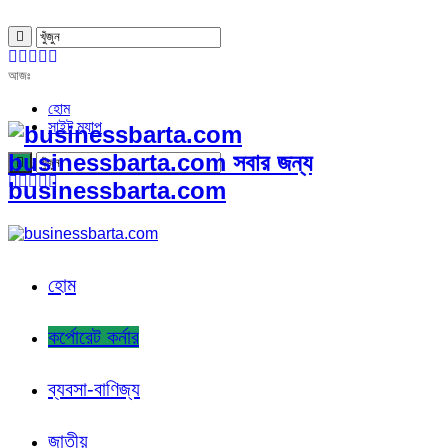
আজঃ
হোম
সাইট ম্যাপ
businessbarta.com সবার জন্য
businessbarta.com
হোম
কর্পোরেট কর্নার
ব্যবসা-বাণিজ্য
জাতীয়