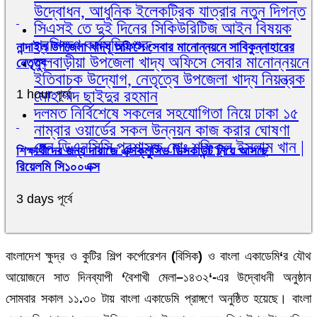
উদ্বোধন, আধুনিক ইলেকট্রিক যাত্রার নতুন দিগন্ত
সিএসই তে দুই দিনের সিকিউরিটিজ আইন বিষয়ক
প্রশিক্ষণ কর্মসূচির শুরু
নান্দাইল উপজেলা খাদ্য অফিসে সেবার মানোন্নয়নে সাবিকুন্নাহারের
ফুলবাড়ীয়া উপজেলা খাদ্য অফিসে সেবার মানোন্নয়নে
নেতৃত্ব
ইতিবাচক উদ্যোগ, নেতৃত্বে উপজেলা খাদ্য নিয়ন্ত্রক
মোহাম্মদ ছাইদুর রহমান
1 hour পূর্বে
দলমত নির্বিশেষে সকলের সহযোগিতা নিয়ে ঢাকা ১৫
নাম্বার ওয়ার্ডের সকল উন্নয়ন কাজ করার ঘোষণা
দেন ডিএনসিসি প্রশাসক মোঃ শফিকুল ইসলাম খান |
শিক্ষার্থীদের জন্য দারাজে এক্সক্লুসিভ ডিসকাউন্ট নিয়ে আসছে
রিয়েলমি সি১০০এক্স
3 days পূর্বে
বাংলাদেশ ক্ষুদ্র ও কুটির শিল্প কর্পোরেশন
(
বিসিক
)
ও বাংলা একাডেমি
‘
র যৌথ
আয়োজনে সাত দিনব্যাপী
‘
বৈশাখী মেলা
–
১৪৩২
‘-
এর উদ্বোধনী অনুষ্ঠান
সোমবার সকাল ১১
.
৩০ টায় বাংলা একাডেমি প্রাঙ্গণে অনুষ্ঠিত হয়েছে। বাংলা