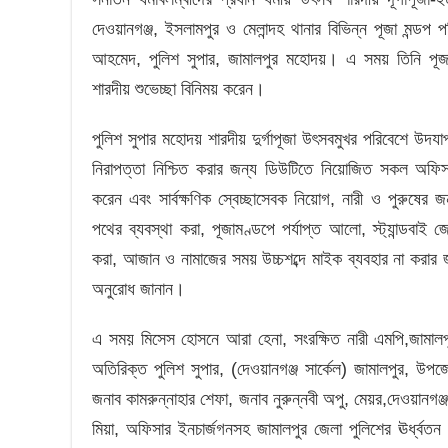
ভালুকা উপজেলা খাদ্য অফিসে সেবার মানোন্নয়নে 
দেওয়ানগঞ্জ, ইসলামপুর ও মেলান্দহ থানার বিভিন্ন পূজা মন্ডপ প
শুরু হলো ‘আনোয়ার টেক্সটাইল মিল উইক’-এর 
আহমেদ, পুলিশ সুপার, জামালপুর মহোদয়। এ সময় তিনি পূজা
শারদীয় শুভেচ্ছা বিনিময় করেন।
ত্রিশাল উপজেলা খাদ্য অফিসে সেবার মানোন্নয়নে
জনবান্ধব সেবায় আস্থার প্রতীক: ময়মনসিংহ স
পুলিশ সুপার মহোদয় শারদীয় দুর্গাপূজা উৎসবমুখর পরিবেশে উদযাপনে
নিরাপত্তা নিশ্চিত করার জন্য ডিউটিতে নিয়োজিত সকল অফিসার
মুক্তাগাছা উপজেলা খাদ্য অফিসে সেবার মানোন্ন
করেন এবং সার্বক্ষণিক স্বেচ্ছাসেবক নিয়োগ, নারী ও পুরুষের
পথের ব্যবস্থা করা, পূজামণ্ডপে পর্যাপ্ত আলো, স্ট্যান্ডবাই জে
করা, আজান ও নামাজের সময় উচ্চশব্দে মাইক ব্যবহার না করার 
অনুরোধ জানান।
এ সময় মিসেস হোসনে আরা হেনা, সংরক্ষিত নারী এমপি,জামালপু
অতিরিক্ত পুলিশ সুপার, (দেওয়ানগঞ্জ সার্কেল) জামালপুর, উপজেলা 
জনাব কামরুন্নাহার শেফা, জনাব নুরুন্নবী অপু, মেয়র,দেওয়ানগঞ্
মিয়া, অফিসার ইনচার্জগনসহ জামালপুর জেলা পুলিশের ঊর্ধ্বতন কর্ম