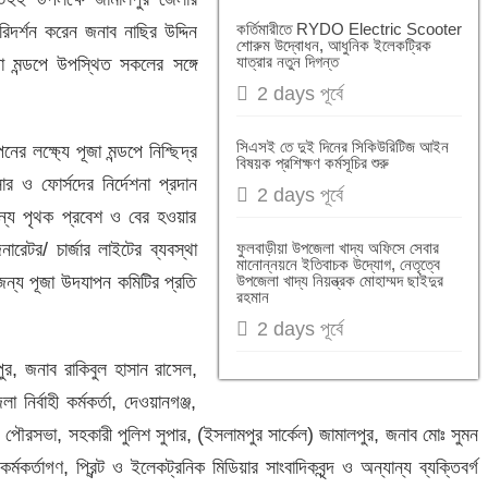
উপজেলা খাদ্য নিয়ন্ত্রক মোঃ হাসান আলী মিয়ার নেতৃত্ব
কর্তিমারীতে RYDO Electric Scooter
রিদর্শন করেন জনাব নাছির উদ্দিন
শোরুম উদ্বোধন, আধুনিক ইলেকট্রিক
৩য় আসর
যাত্রার নতুন দিগন্ত
 মন্ডপে উপস্থিত সকলের সঙ্গে
2 days পূর্বে
 উপজেলা খাদ্য নিয়ন্ত্রক শ্যামল সরকারের নেতৃত্ব প্রশংসি
দর উপজেলা খাদ্য অফিসে মোঃ রেজাউল ইসলামের নেতৃত্বে সেব
সিএসই তে দুই দিনের সিকিউরিটিজ আইন
র লক্ষ্যে পূজা মন্ডপে নিশ্ছিদ্র
বিষয়ক প্রশিক্ষণ কর্মসূচির শুরু
 ও ফোর্সদের নির্দেশনা প্রদান
য়নে প্রশংসিত উপজেলা খাদ্য নিয়ন্ত্রক মুহাম্মদ আশরাফ আলী
2 days পূর্বে
 জন্য পৃথক প্রবেশ ও বের হওয়ার
নারেটর/ চার্জার লাইটের ব্যবস্থা
ফুলবাড়ীয়া উপজেলা খাদ্য অফিসে সেবার
মানোন্নয়নে ইতিবাচক উদ্যোগ, নেতৃত্বে
জন্য পূজা উদযাপন কমিটির প্রতি
উপজেলা খাদ্য নিয়ন্ত্রক মোহাম্মদ ছাইদুর
রহমান
2 days পূর্বে
র, জনাব রাকিবুল হাসান রাসেল,
নির্বাহী কর্মকর্তা, দেওয়ানগঞ্জ,
জ পৌরসভা, সহকারী পুলিশ সুপার, (ইসলামপুর সার্কেল) জামালপুর, জনাব মোঃ সুমন
কর্তাগণ, প্রিন্ট ও ইলেকট্রনিক মিডিয়ার সাংবাদিকবৃন্দ ও অন্যান্য ব্যক্তিবর্গ