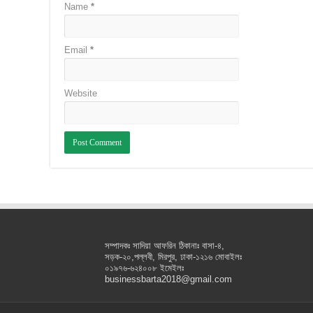
Name
*
Email
*
Website
সম্পাদকঃ সাদিয়া আফরিন ঠিকানাঃ বাসা-৪,
সড়ক-২০,পল্লবী, মিরপুর, ঢাকা-১২১৬ মোবাইলঃ
০১৯৭৬-৬২৪০০৮ ইমেইলঃ
businessbarta2018@gmail.com